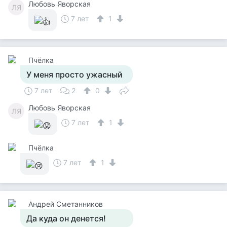
Любовь Яворская
ЛЯ
7 лет
1
Пчёлка
У меня просто ужасный
7 лет
2
0
Любовь Яворская
ЛЯ
7 лет
1
Пчёлка
7 лет
1
Андрей Сметанников
Да куда он денется!