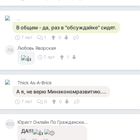
..
В общем - да, раз в "обсуждайке" сидят.
7 лет
1
0
Любовь Яворская
ЛЯ
7 лет
1
Thick As-A-Brick
А я, не верю Минэкономразвитию....
7 лет
0
0
Юрист Онлайн По Гражданским Делам
ЮО
ДА!!!