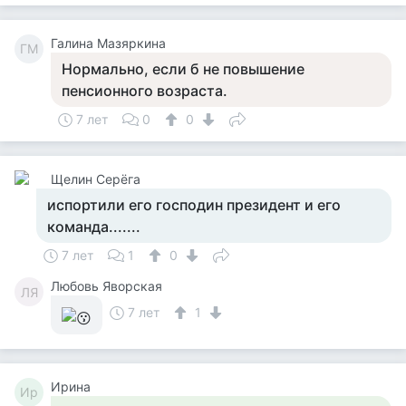
Галина Мазяркина
ГМ
Нормально, если б не повышение
пенсионного возраста.
7 лет
0
0
Щелин Серёга
испортили его господин президент и его
команда.......
7 лет
1
0
Любовь Яворская
ЛЯ
7 лет
1
Ирина
Ир