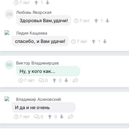
7 лет
1
Любовь Яворская
ЛЯ
Здоровья Вам,удачи!
7 лет
1
Лидия Кащеева
спасибо, и Вам удачи!
7 лет
1
Виктор Владимирцев
ВВ
Ну, у кого как...
7 лет
0
0
Владимир Асиновский
И да и не очень
7 лет
0
0