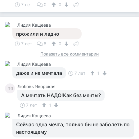
7 лет
0
0
Лидия Кащеева
прожили и ладно
7 лет
8
0
Показать все комментарии
Лидия Кащеева
даже и не мечтала
7 лет
1
Любовь Яворская
ЛЯ
А мечтать НАДО!Как без мечты?
7 лет
1
Лидия Кащеева
Сейчас одна мечта, только бы не заболеть по
настоящему