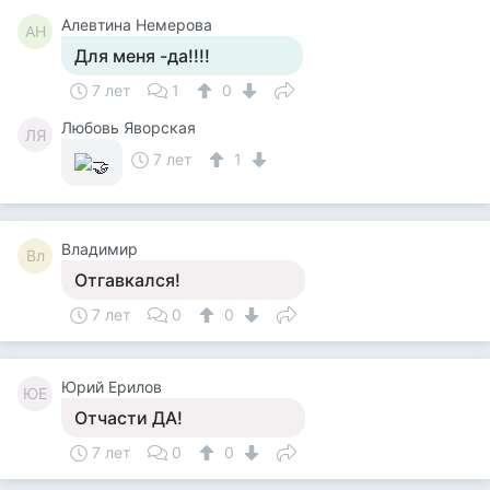
Алевтина Немерова
АН
Для меня -да!!!!
7 лет
1
0
Любовь Яворская
ЛЯ
7 лет
1
Владимир
Вл
Отгавкался!
7 лет
0
0
Юрий Ерилов
ЮЕ
Отчасти ДА!
7 лет
0
0