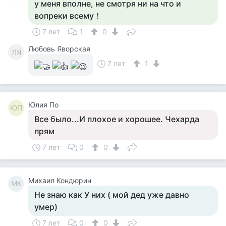
у меня вполне, не смотря ни на что и
вопреки всему！
7 лет
1
0
Любовь Яворская
ЛЯ
7 лет
1
Юлия По
ЮП
Все было...И плохое и хорошее. Чехарда
прям
7 лет
0
0
Михаил Кондюрин
МК
Не знаю как У них ( мой дед уже давно
умер)
7 лет
0
0