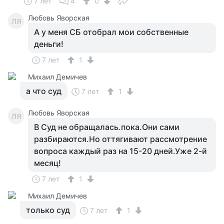
7 лет
4
0
Любовь Яворская
ЛЯ
А у меня СБ отобрал мои собственные
деньги!
7 лет
1
Михаил Демичев
а что суд
7 лет
1
Любовь Яворская
ЛЯ
В Суд не обращалась.пока.Они сами
разбираются.Но оттягивают рассмотрение
вопроса каждый раз на 15-20 дней.Уже 2-й
месяц!
7 лет
1
Михаил Демичев
только суд
7 лет
1