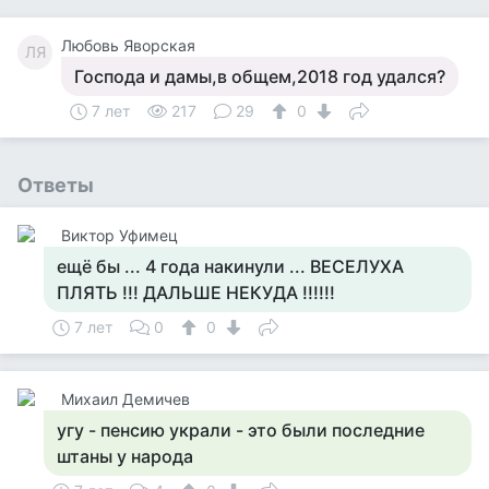
Любовь Яворская
ЛЯ
Господа и дамы,в общем,2018 год удался?
7 лет
217
29
0
Ответы
Виктор Уфимец
ещё бы ... 4 года накинули ... ВЕСЕЛУХА
ПЛЯТЬ !!! ДАЛЬШЕ НЕКУДА !!!!!!
7 лет
0
0
Михаил Демичев
угу - пенсию украли - это были последние
штаны у народа