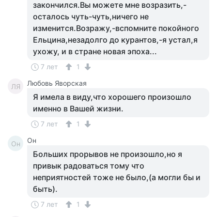
закончился.Вы можете мне возразить,-
осталось чуть-чуть,ничего не
изменится.Возражу,-вспомните покойного
Ельцина,незадолго до курантов,-я устал,я
ухожу, и в стране новая эпоха...
7 лет
1
Любовь Яворская
ЛЯ
Я имела в виду,что хорошего произошло
именно в Вашей жизни.
7 лет
1
Он
Он
Больших прорывов не произошло,но я
привык радоваться тому что
неприятностей тоже не было,(а могли бы и
быть).
7 лет
1