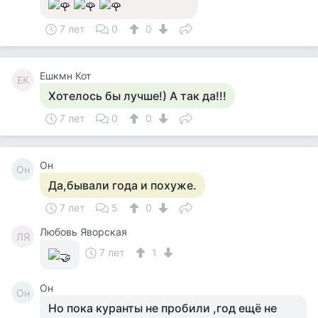
7 лет
0
0
Ешкмн Кот
ЕК
Хотелось бы лучше!) А так да!!!
7 лет
0
0
Он
Он
Да,бывали года и похуже.
7 лет
5
0
Любовь Яворская
ЛЯ
7 лет
1
Он
Он
Но пока куранты не пробили ,год ещё не