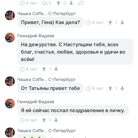
9 лет
5
0
Чашка Cоffe... С-Петербург
Привет, Гена) Как дела?
9 лет
1
Геннадий Фадеев
На дежурстве. С Наступщим тебя, всех
благ, счастья, любви, здоровья и удачи во
всём!
9 лет
1
Чашка Cоffe... С-Петербург
От Татьяны привет тебе
9 лет
1
Геннадий Фадеев
Я ей сейчас послал поздравление в личку.
9 лет
1
Чашка Cоffe... С-Петербург