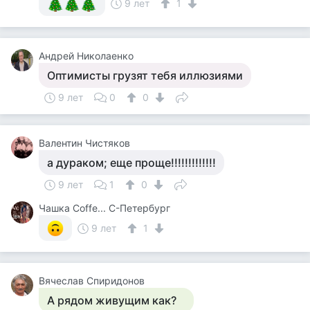
9 лет
1
Андрей Николаенко
Оптимисты грузят тебя иллюзиями
9 лет
0
0
Валентин Чистяков
а дураком; еще проще!!!!!!!!!!!!!
9 лет
1
0
Чашка Cоffe... С-Петербург
9 лет
1
Вячеслав Спиридонов
А рядом живущим как?