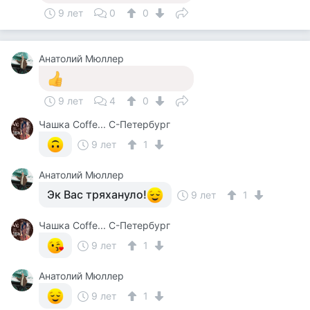
9 лет
0
0
Анатолий Мюллер
9 лет
4
0
Чашка Cоffe... С-Петербург
9 лет
1
Анатолий Мюллер
Эк Вас тряхануло!
9 лет
1
Чашка Cоffe... С-Петербург
9 лет
1
Анатолий Мюллер
9 лет
1