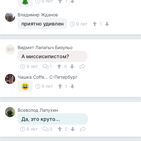
9 лет
1
Владимир Жданов
приятно удивлен
9 лет
1
Видмет Лапатыч Бизульо
ВЛ
А миссисипистом?
9 лет
1
0
Чашка Cоffe... С-Петербург
9 лет
1
Всеволод Лапухин
Да, это круто...
9 лет
0
0