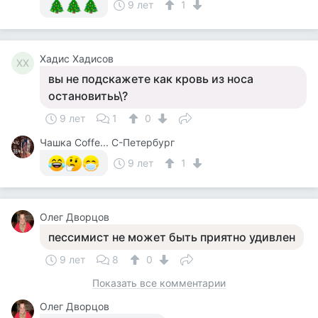
9 лет
1
Хадис Хадисов
ХХ
вы не подскажете как кровь из носа
остановитьь\?
9 лет
1
0
Чашка Cоffe... С-Петербург
9 лет
1
Олег Дворцов
пессимист не может быть приятно удивлен
9 лет
8
0
Показать все комментарии
Олег Дворцов