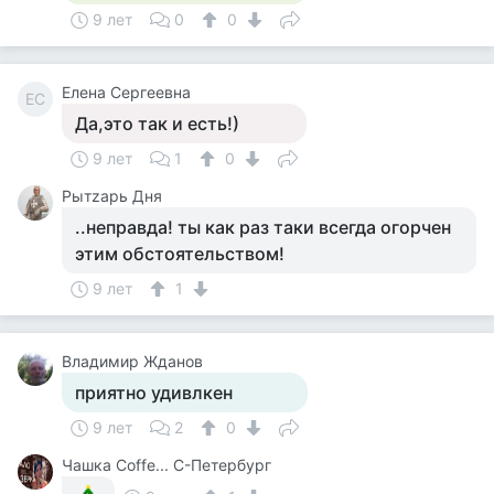
9 лет
0
0
Елена Сергеевна
ЕС
Да,это так и есть!)
9 лет
1
0
Рытzарь Дня
..неправда! ты как раз таки всегда огорчен
этим обстоятельством!
9 лет
1
Владимир Жданов
приятно удивлкен
9 лет
2
0
Чашка Cоffe... С-Петербург