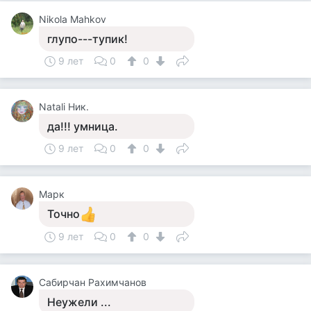
Nikola Mahkov
глупо---тупик!
9 лет
0
0
Natali Ник.
да!!! умница.
9 лет
0
0
Марк
Точно
9 лет
0
0
Сабирчан Рахимчанов
Неужели ...