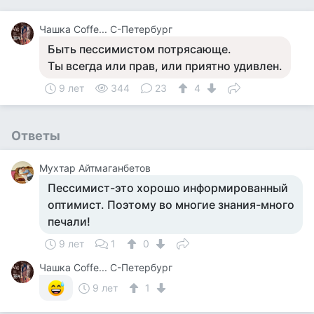
Чашка Cоffe... С-Петербург
Быть пессимистом потрясающе.
Ты всегда или прав, или приятно удивлен.
9 лет
344
23
4
Ответы
Мухтар Айтмаганбетов
Пессимист-это хорошо информированный
оптимист. Поэтому во многие знания-много
печали!
9 лет
1
0
Чашка Cоffe... С-Петербург
9 лет
1