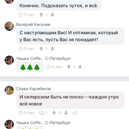
Конечно. Подсказать чуток, и всё.
9 лет
1
Валерий Киселев
С наступающим Вас! И оптимизм, который
у Вас есть, пусть Вас не покидает!
9 лет
1
Чашка Cоffe... С-Петербург
9 лет
1
Слава Карабеков
И склерозом быть не плохо---каждое утро
всё новое
9 лет
1
0
Чашка Cоffe... С-Петербург