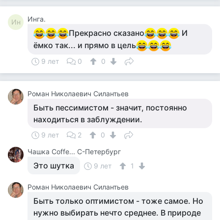
Инга.
Ин
Прекрасно сказано
И
ёмко так... и прямо в цель
9 лет
0
0
Роман Николаевич Силантьев
Быть пессимистом - значит, постоянно
находиться в заблуждении.
9 лет
2
0
Чашка Cоffe... С-Петербург
Это шутка
9 лет
1
Роман Николаевич Силантьев
Быть только оптимистом - тоже самое. Но
нужно выбирать нечто среднее. В природе