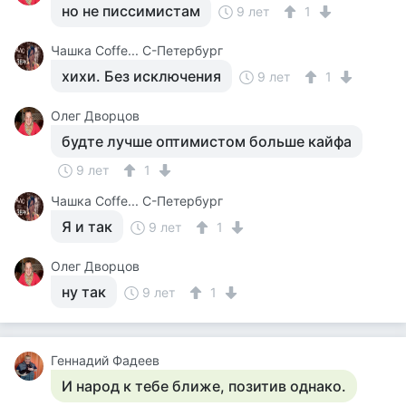
но не писсимистам
9 лет
1
Чашка Cоffe... С-Петербург
хихи. Без исключения
9 лет
1
Олег Дворцов
будте лучше оптимистом больше кайфа
9 лет
1
Чашка Cоffe... С-Петербург
Я и так
9 лет
1
Олег Дворцов
ну так
9 лет
1
Геннадий Фадеев
И народ к тебе ближе, позитив однако.