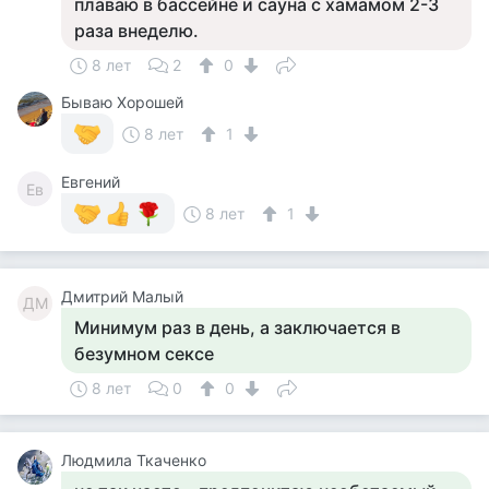
плаваю в бассейне и сауна с хамамом 2-3
раза внеделю.
8 лет
2
0
Бываю Хорошей
8 лет
1
Евгений
Ев
8 лет
1
Дмитрий Малый
ДМ
Минимум раз в день, а заключается в
безумном сексе
8 лет
0
0
Людмила Ткаченко