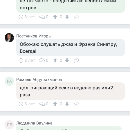
не так часто - предпочитаю необетаемый
остров....
8 лет
0
0
Постников Игорь
Обожаю слушать джаз и Фрэнка Синатру,
Всегда!
8 лет
0
0
Рамиль Абдурахманов
РА
долгоиграющий секс в неделю раз или2
раза
8 лет
0
0
Людмила Ваулина
ЛВ