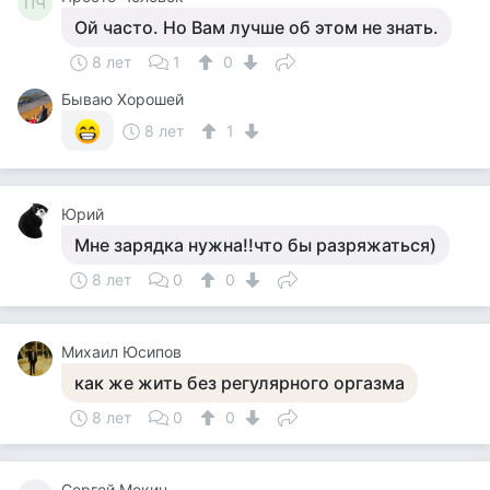
ПЧ
Ой часто. Но Вам лучше об этом не знать.
8 лет
1
0
Бываю Хорошей
8 лет
1
Юрий
Мне зарядка нужна!!что бы разряжаться)
8 лет
0
0
Михаил Юсипов
как же жить без регулярного оргазма
8 лет
0
0
Сергей Мокин