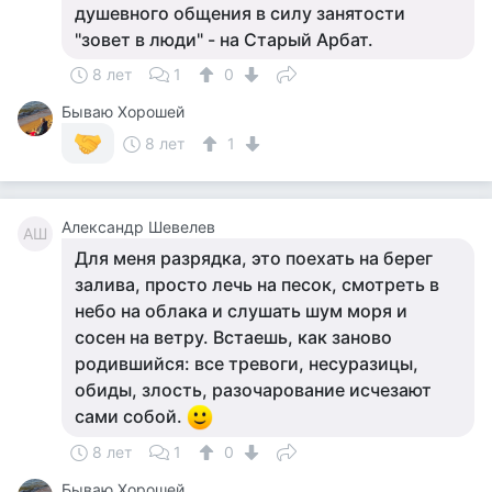
душевного общения в силу занятости
"зовет в люди" - на Старый Арбат.
8 лет
1
0
Бываю Хорошей
8 лет
1
Александр Шевелев
АШ
Для меня разрядка, это поехать на берег
залива, просто лечь на песок, смотреть в
небо на облака и слушать шум моря и
сосен на ветру. Встаешь, как заново
родившийся: все тревоги, несуразицы,
обиды, злость, разочарование исчезают
сами собой.
8 лет
1
0
Бываю Хорошей