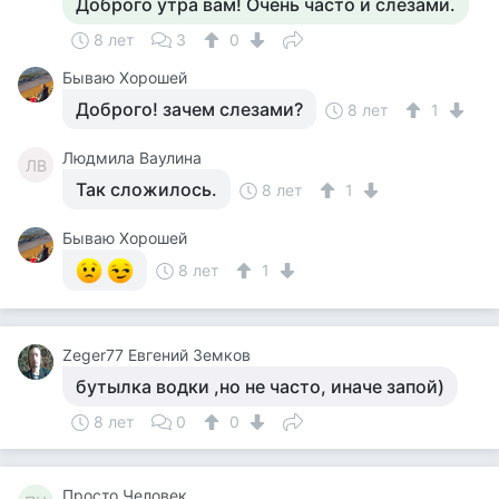
Доброго утра вам! Очень часто и слезами.
8 лет
3
0
Бываю Хорошей
Доброго! зачем слезами?
8 лет
1
Людмила Ваулина
ЛВ
Так сложилось.
8 лет
1
Бываю Хорошей
8 лет
1
Zeger77 Евгений Земков
бутылка водки ,но не часто, иначе запой)
8 лет
0
0
Просто Человек