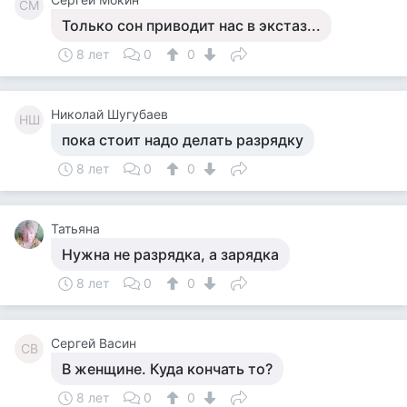
СМ
Только сон приводит нас в экстаз...
8 лет
0
0
Николай Шугубаев
НШ
пока стоит надо делать разрядку
8 лет
0
0
Татьяна
Нужна не разрядка, а зарядка
8 лет
0
0
Сергей Васин
СВ
В женщине. Куда кончать то?
8 лет
0
0