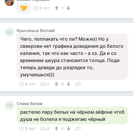
8 лет
1
Крысеныш Волчий
КВ
Чего, поплакать что ли? Можно) Но у
свекрови нет графика доведения до белого
каления, так что как часто - а хз. Да и со
временем шкура становится толще. Поди
теперь доведи до разрядки то,
умучаешься)))
8 лет
0
0
Слава Белов
СБ
растелю пару белых на чёрном айфоне чтоб
душа не болела я поджигаю чёрный
8 лет
0
0