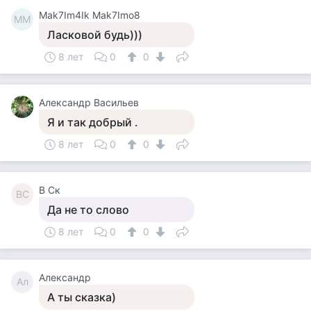
Mak7Im4Ik Mak7Imo8
MM
Ласковой будь)))
8 лет
0
0
Александр Васильев
Я и так добрый .
8 лет
0
0
В Ск
ВС
Да не то слово
8 лет
0
0
Александр
Ал
А ты сказка)