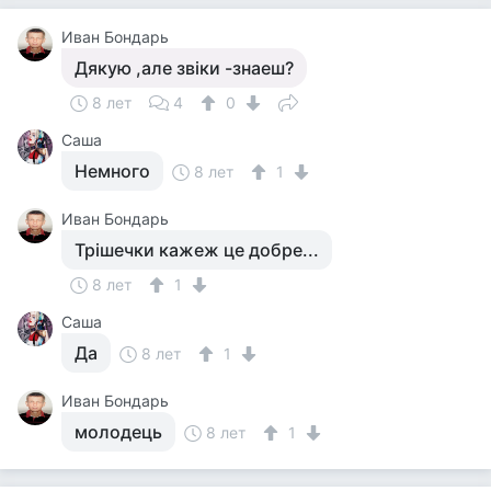
Иван Бондарь
Дякую ,але звiки -знаеш?
8 лет
4
0
Саша
Немного
8 лет
1
Иван Бондарь
Трiшечки кажеж це добре...
8 лет
1
Саша
Да
8 лет
1
Иван Бондарь
молодець
8 лет
1