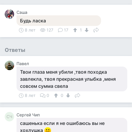
Саша
Будь ласка
8 лет
127
17
1
Ответы
Павел
Твои глаза меня убили ,твоя походка
завлекла, твоя прекрасная улыбка ,меня
совсем сумма свела
8 лет
0
0
Сергей Чип
СЧ
сашенька если я не ошибаюсь вы не
хохлушка