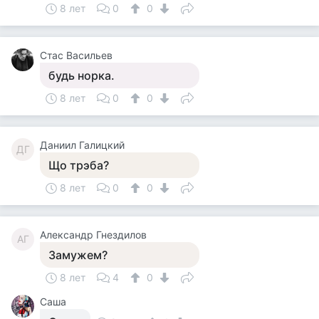
8 лет
0
0
Стас Васильев
будь норка.
8 лет
0
0
Даниил Галицкий
ДГ
Що трэба?
8 лет
0
0
Александр Гнездилов
АГ
Замужем?
8 лет
4
0
Саша