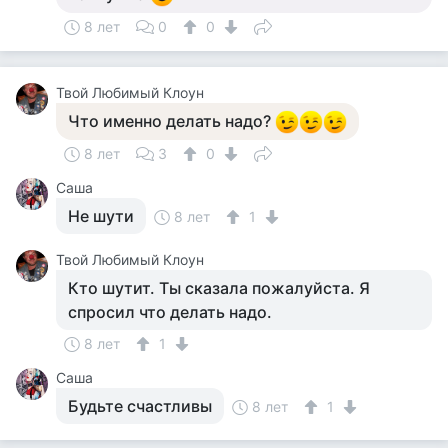
8 лет
0
0
Твой Любимый Клоун
Что именно делать надо?
8 лет
3
0
Саша
Не шути
8 лет
1
Твой Любимый Клоун
Кто шутит. Ты сказала пожалуйста. Я
спросил что делать надо.
8 лет
1
Саша
Будьте счастливы
8 лет
1