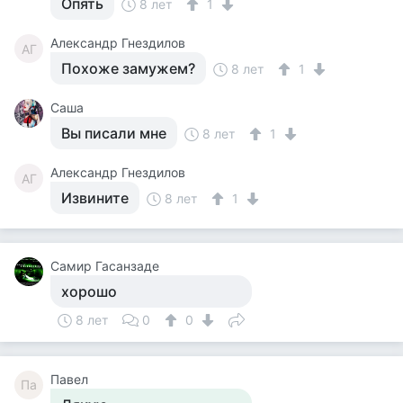
Опять
8 лет
1
Александр Гнездилов
АГ
Похоже замужем?
8 лет
1
Саша
Вы писали мне
8 лет
1
Александр Гнездилов
АГ
Извините
8 лет
1
Самир Гасанзаде
хорошо
8 лет
0
0
Павел
Па