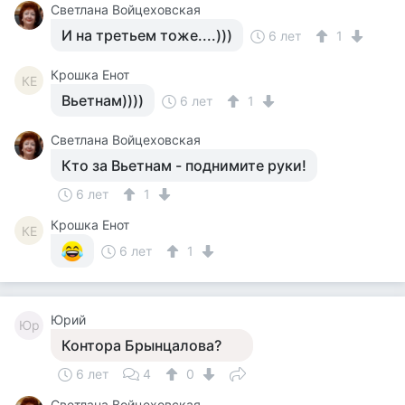
Светлана Войцеховская
И на третьем тоже....)))
6 лет
1
Крошка Енот
КЕ
Вьетнам))))
6 лет
1
Светлана Войцеховская
Кто за Вьетнам - поднимите руки!
6 лет
1
Крошка Енот
КЕ
6 лет
1
Юрий
Юр
Контора Брынцалова?
6 лет
4
0
Светлана Войцеховская