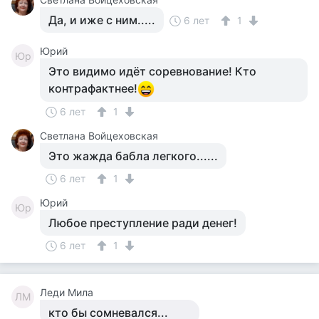
Да, и иже с ним.....
6 лет
1
Юрий
Юр
Это видимо идёт соревнование! Кто
контрафактнее!
6 лет
1
Светлана Войцеховская
Это жажда бабла легкого......
6 лет
1
Юрий
Юр
Любое преступление ради денег!
6 лет
1
Леди Мила
ЛМ
кто бы сомневался...