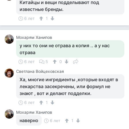
Китайцы и вещи подделывают под
известные бренды.
6 лет
1
Мохарям Ханипов
у них то они не отрава а копия .. а у нас
отрава
6 лет
5
0
Светлана Войцеховская
Ха, многие ингредиенты ,которые входят в
лекарства засекречены, или формул не
знают , вот и делают подделки.
6 лет
1
Мохарям Ханипов
наверно
6 лет
1