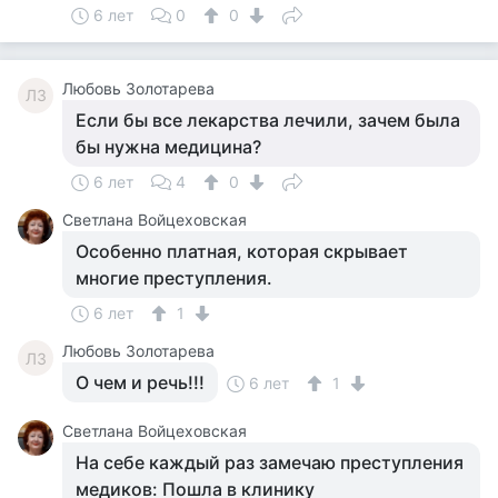
6 лет
0
0
Любовь Золотарева
ЛЗ
Если бы все лекарства лечили, зачем была
бы нужна медицина?
6 лет
4
0
Светлана Войцеховская
Особенно платная, которая скрывает
многие преступления.
6 лет
1
Любовь Золотарева
ЛЗ
О чем и речь!!!
6 лет
1
Светлана Войцеховская
На себе каждый раз замечаю преступления
медиков: Пошла в клинику