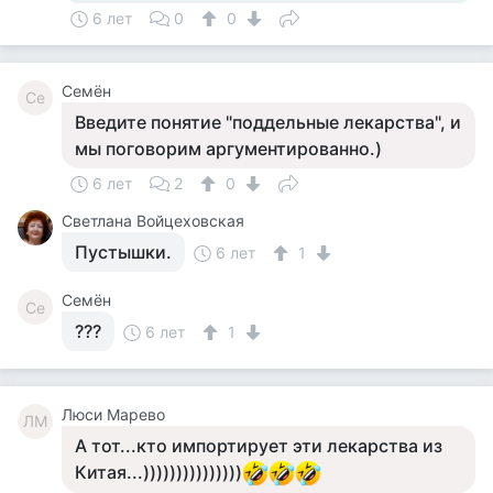
6 лет
0
0
Семён
Се
Введите понятие "поддельные лекарства", и
мы поговорим аргументированно.)
6 лет
2
0
Светлана Войцеховская
Пустышки.
6 лет
1
Семён
Се
???
6 лет
1
Люси Марево
ЛМ
А тот...кто импортирует эти лекарства из
Китая...)))))))))))))))