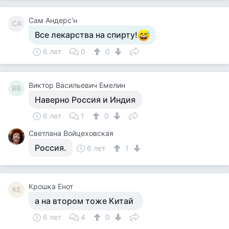
Сам Андерс'н
СА
Все лекарства на спирту!
6 лет
0
0
Виктор Васильевич Емелин
ВВ
Наверно Россия и Индия
6 лет
1
0
Светлана Войцеховская
Россия.
6 лет
1
Крошка Енот
КЕ
а на втором тоже Китай
6 лет
4
0