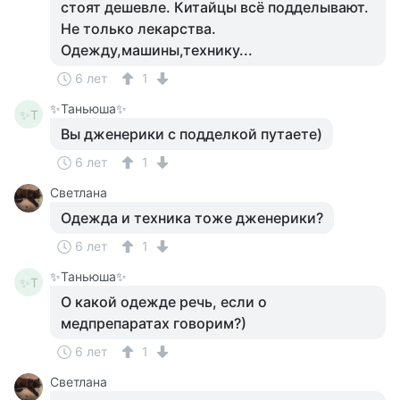
стоят дешевле. Китайцы всё подделывают.
Не только лекарства.
Одежду,машины,технику...
6 лет
1
✨Таньюша✨
✨Т
Вы дженерики с подделкой путаете)
6 лет
1
Светлана
Одежда и техника тоже дженерики?
6 лет
1
✨Таньюша✨
✨Т
О какой одежде речь, если о
медпрепаратах говорим?)
6 лет
1
Светлана