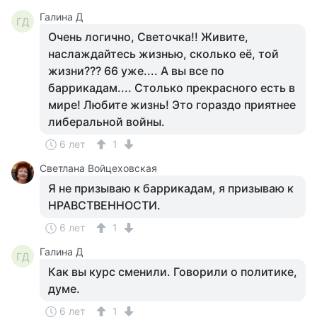
Галина Д
ГД
Очень логично, Светочка!! Живите,
наслаждайтесь жизнью, сколько её, той
жизни??? 66 уже.... А вы все по
баррикадам.... Столько прекрасного есть в
мире! Любите жизнь! Это гораздо приятнее
либеральной войны.
6 лет
1
Светлана Войцеховская
Я не призываю к баррикадам, я призываю к
НРАВСТВЕННОСТИ.
6 лет
1
Галина Д
ГД
Как вы курс сменили. Говорили о политике,
думе.
6 лет
1