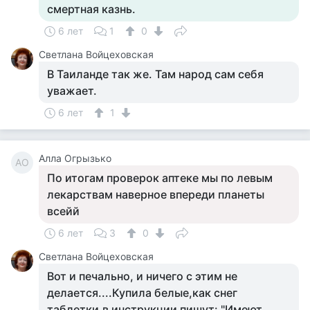
смертная казнь.
6 лет
1
0
Светлана Войцеховская
В Таиланде так же. Там народ сам себя
уважает.
6 лет
1
Алла Огрызько
АО
По итогам проверок аптеке мы по левым
лекарствам наверное впереди планеты
всейй
6 лет
3
0
Светлана Войцеховская
Вот и печально, и ничего с этим не
делается....Купила белые,как снег
таблетки,в инструкции пишут: "Имеют