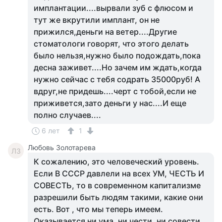
имплантации....вырвали зуб с флюсом и
тут же вкрутили имплант, он не
прижился,деньги на ветер....Другие
стоматологи говорят, что этого делать
было нельзя,нужно было подождать,пока
десна заживет....Но зачем им ждать,когда
нужно сейчас с тебя содрать 35000руб! А
вдруг,не придешь....черт с тобой,если не
приживется,зато деньги у нас....И еще
полно случаев....
6 лет
1
Любовь Золотарева
ЛЗ
К сожалению, это человеческий уровень.
Если В СССР давлели на всех УМ, ЧЕСТЬ И
СОВЕСТЬ, то в современном капитализме
разрешили быть людям такими, какие они
есть. Вот , что мы теперь имеем.
Оказывается ни ума, ни чести, ни совести.