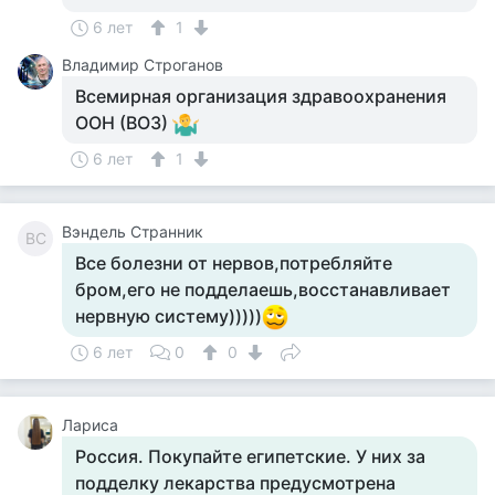
6 лет
1
Владимир Строганов
Всемирная организация здравоохранения
ООН (ВОЗ)
6 лет
1
Вэндель Странник
ВС
Все болезни от нервов,потребляйте
бром,его не подделаешь,восстанавливает
нервную систему)))))
6 лет
0
0
Лариса
Россия. Покупайте египетские. У них за
подделку лекарства предусмотрена