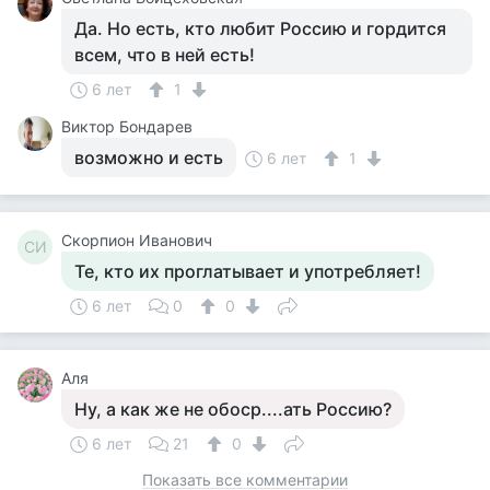
Да. Но есть, кто любит Россию и гордится
всем, что в ней есть!
6 лет
1
Виктор Бондарев
возможно и есть
6 лет
1
Скорпион Иванович
СИ
Те, кто их проглатывает и употребляет!
6 лет
0
0
Аля
Ну, а как же не обоср....ать Россию?
6 лет
21
0
Показать все комментарии