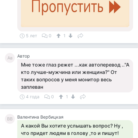
5 лет
0
1
Автор
Ав
Мне тоже глаз режет ...как автоперевод .."А
кто лучше-мужчина или женщина?" От
таких вопросов у меня монитор весь
заплеван
4 года
0
1
Валентина Вербицкая
ВВ
А какой Вы хотите услышать вопрос? Ну ,
что придет людям в голову ,то и пишут!