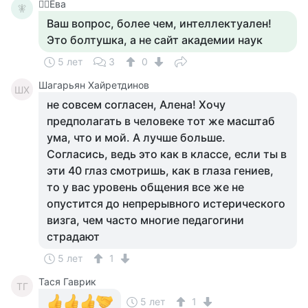
🧚‍♀️Ева
🧚‍
Ваш вопрос, более чем, интеллектуален!
Это болтушка, а не сайт академии наук
5 лет
3
0
Шагарьян Хайретдинов
ШХ
не совсем согласен, Алена! Хочу
предполагать в человеке тот же масштаб
ума, что и мой. А лучше больше.
Согласись, ведь это как в классе, если ты в
эти 40 глаз смотришь, как в глаза гениев,
то у вас уровень общения все же не
опустится до непрерывного истерического
визга, чем часто многие педагогини
страдают
5 лет
1
Тася Гаврик
ТГ
5 лет
1