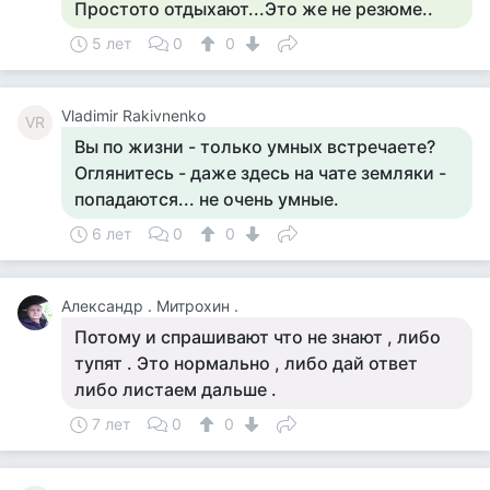
Простото отдыхают...Это же не резюме..
5 лет
0
0
Vladimir Rakivnenko
VR
Вы по жизни - только умных встречаете?
Оглянитесь - даже здесь на чате земляки -
попадаются... не очень умные.
6 лет
0
0
Александр . Митрохин .
Потому и спрашивают что не знают , либо
тупят . Это нормально , либо дай ответ
либо листаем дальше .
7 лет
0
0