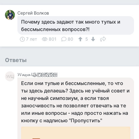
Сергей Волков
Почему здесь задают так много тупых и
бессмысленных вопросов?!
7 лет
801
80
5
Ответы
𝓦𝓪𝓼𝔂𝓪 Ц͜͡ы͜͡г͜͡а͜͡н͜͡б͜͡у͜͡б͜͡е͜͡н͜͡
𝓦Ц
Если они тупые и бессмысленные, то что
ты здесь делаешь? Здесь не учёный совет и
не научный симпозиум, а если твоя
заносчивость не позволяет отвечать на те
или иные вопросы - надо просто нажать на
кнопку с надписью "Пропустить"