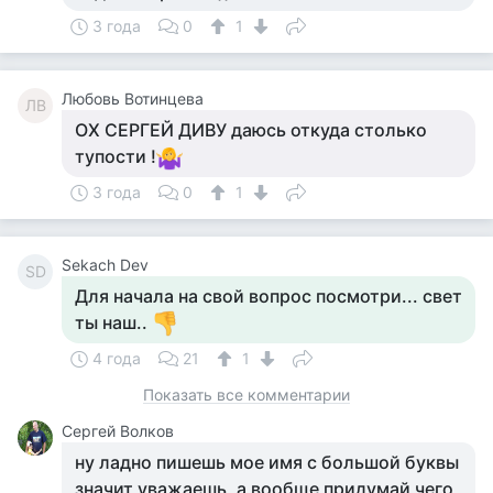
3 года
0
1
Любовь Вотинцева
ЛВ
ОХ СЕРГЕЙ ДИВУ даюсь откуда столько
тупости !
3 года
0
1
Sekach Dev
SD
Для начала на свой вопрос посмотри... свет
ты наш..
4 года
21
1
Показать все комментарии
Сергей Волков
ну ладно пишешь мое имя с большой буквы
значит уважаешь, а вообще придумай чего