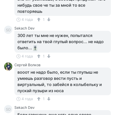
нибудь свое че ты за мной то все
повторяешь
4 года
1
Sekach Dev
SD
300 лет ты мне не нужен, попытался
ответить на твой глупый вопрос... не надо
было...
4 года
1
Сергей Волков
вооот не надо было, если ты глупыш не
умеешь разговор вести пусть и
виртуальный, то забейся в колыбельку и
пускай пузыри из носа
4 года
1
Sekach Dev
SD
Если гавкнешь еще хоть одно слово,