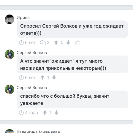
Ирина
Спросил Сергей Волков и уже год ожидает
ответа)))
6 лет
2
0
Сергей Волков
А что значит"ожидает" я тут много
наожидал прикольные некоторые)))
6 лет
1
Сергей Волков
спасибо что с большой буквы, значит
уважаете
4 года
1
Валентина Мишняева