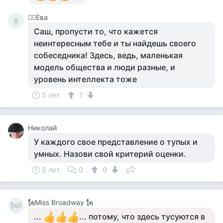
🧚‍♀️Ева
🧚‍
Саш, пропусти то, что кажется
неинтересным тебе и ты найдешь своего
собеседника! Здесь, ведь, маленькая
модель общества и люди разные, и
уровень интеллекта тоже
5 лет
1
Николай
У каждого свое представление о тупых и
умных. Назови свой критерий оценки.
5 лет
0
0
🗽Miss Broadway 🗽
🗽B
...
... потому, что здесь тусуются в