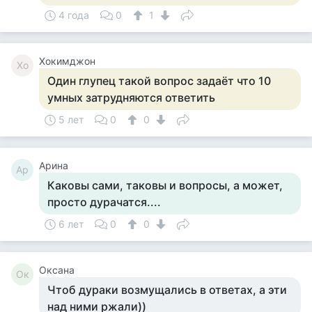
4 года
0
1
Хокимджон
Хо
Один глупец такой вопрос задаёт что 10
умных затрудняются ответить
5 лет
0
0
Арина
Ар
Каковы сами, таковы и вопросы, а может,
просто дурачатся....
6 лет
0
0
Оксана
Ок
Чтоб дураки возмущались в ответах, а эти
над ними ржали))