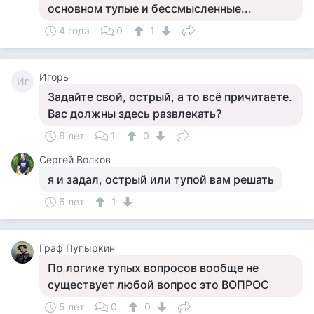
основном тупые и бессмысленные...
4 года
0
1
Игорь
Иг
Задайте свой, острый, а то всё причитаете.
Вас должны здесь развлекать?
6 лет
1
0
Сергей Волков
я и задал, острый или тупой вам решать
6 лет
1
Граф Пупыркин
По логике тупых вопросов вообще не
существует любой вопрос это ВОПРОС
5 лет
0
0