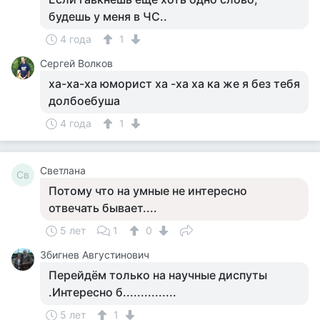
будешь у меня в ЧС..
4 года
1
Сергей Волков
ха-ха-ха юморист ха -ха ха ка же я без тебя
долбоебуша
4 года
1
Светлана
Св
Потому что на умные не интересно
отвечать бывает....
5 лет
1
0
Збигнев Августинович
Перейдём только на научные диспуты
.Интересно б...............
5 лет
1