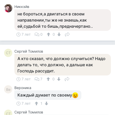
Никкэйв
не бороться,а двигаться в своем
направлении,ты же не знаешь,как
ей,судьбой то бишь,предначертано..
7 лет
0
0
Сергей Томилов
СТ
А кто сказал, что должно случиться? Надо
делать то, что должно, а дальше как
Господь рассудит.
7 лет
7
0
Вероника
Ве
Каждый думает по своему
7 лет
1
Сергей Томилов
СТ