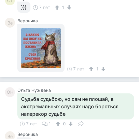
СТ
)))
7 лет
1
Вероника
Ве
7 лет
1
Ольга Нуждена
ОН
Судьба судьбою, но сам не плошай, в
экстремальных случаях надо бороться
наперекор судьбе
7 лет
1
0
Вероника
Ве