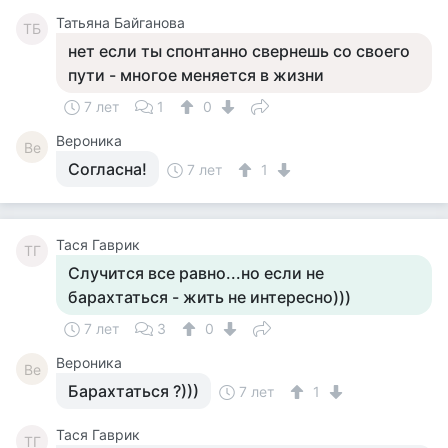
Татьяна Байганова
ТБ
нет если ты спонтанно свернешь со своего
пути - многое меняется в жизни
7 лет
1
0
Вероника
Ве
Согласна!
7 лет
1
Тася Гаврик
ТГ
Случится все равно...но если не
барахтаться - жить не интересно)))
7 лет
3
0
Вероника
Ве
Барахтаться ?)))
7 лет
1
Тася Гаврик
ТГ