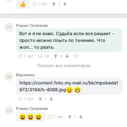
7 лет
1
Роман Селезнев
РС
Вот и я не знаю. Судьба если все решает -
просто можно плыть по течению. Что
жоп... то рвать.
7 лет
19
0
Показать все комментарии
Вероника
Ве
https://content.foto.my.mail.ru/bk/mpobeda1
972/3194/h-4088.jpg
7 лет
1
Роман Селезнев
РС
7 лет
1