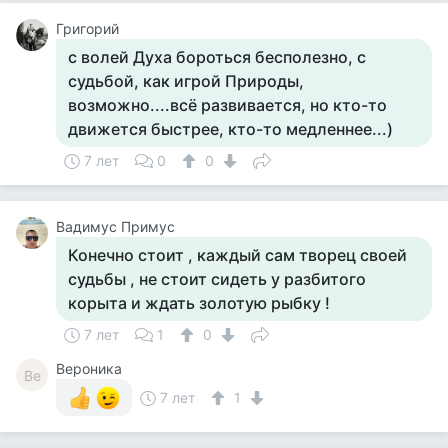
Григорий
с волей Духа бороться бесполезно, с
судьбой, как игрой Природы,
возможно....всё развивается, но кто-то
движется быстрее, кто-то медленнее...)
7 лет
0
0
Вадимус Примус
Конечно стоит , каждый сам творец своей
судьбы , не стоит сидеть у разбитого
корыта и ждать золотую рыбку !
7 лет
1
0
Вероника
Ве
7 лет
1