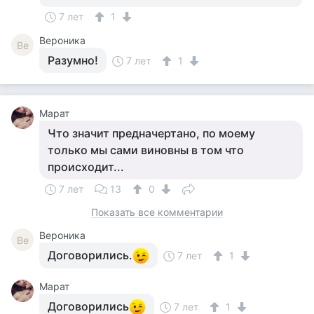
7 лет
1
Вероника
Ве
Разумно!
7 лет
1
Марат
Что значит предначертано, по моему
только мы сами виновны в том что
происходит...
7 лет
13
0
Показать все комментарии
Вероника
Ве
Договорились.
7 лет
1
Марат
Договорились
7 лет
1