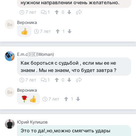
нужном направлении очень желательно.
7 лет
1
0
Вероника
Ве
7 лет
1
Е.m.c🇩🇪(Woman)
Как бороться с судьбой , если мы ее не
знаем . Мы не знаем, что будет завтра ?
7 лет
1
0
Вероника
Ве
7 лет
1
Юрий Кулишов
Это то да!,но,можно смягчить удары