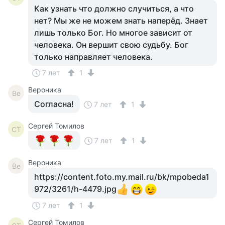
Как узнать что должно случиться, а что
нет? Мы же не можем знать наперёд. Знает
лишь только Бог. Но многое зависит от
человека. Он вершит свою судьбу. Бог
только направляет человека.
7 лет
1
Вероника
Ве
Согласна!
7 лет
1
Сергей Томилов
СТ
7 лет
1
Вероника
Ве
https://content.foto.my.mail.ru/bk/mpobeda1
972/3261/h-4479.jpg
7 лет
1
Сергей Томилов