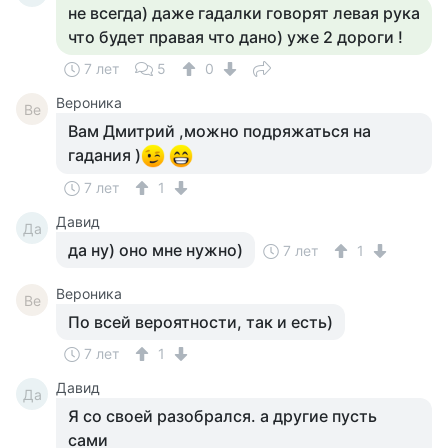
не всегда) даже гадалки говорят левая рука
что будет правая что дано) уже 2 дороги !
7 лет
5
0
Вероника
Ве
Вам Дмитрий ,можно подряжаться на
гадания )
7 лет
1
Давид
Да
да ну) оно мне нужно)
7 лет
1
Вероника
Ве
По всей вероятности, так и есть)
7 лет
1
Давид
Да
Я со своей разобрался. а другие пусть
сами