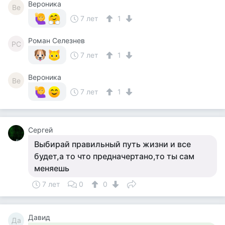
Вероника
Ве
7 лет
1
Роман Селезнев
РС
7 лет
1
Вероника
Ве
7 лет
1
Сергей
Выбирай правильный путь жизни и все
будет,а то что предначертано,то ты сам
меняешь
7 лет
0
0
Давид
Да