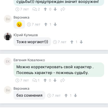
судьбы!)) предупрежден значит вооружен!
7 лет
2
0
Вероника
Ве
7 лет
1
Юрий Кулишов
Тоже моргают!))
7 лет
1
Евгения Коваленко
ЕК
Можно корректировать свой характер .
Посеешь характер - пожнешь судьбу.
7 лет
1
0
Вероника
Ве
без сомнения
7 лет
1