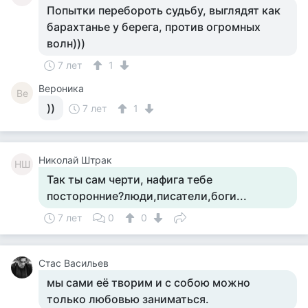
Попытки перебороть судьбу, выглядят как
барахтанье у берега, против огромных
волн)))
7 лет
1
Вероника
Ве
))
7 лет
1
Николай Штрак
НШ
Так ты сам черти, нафига тебе
посторонние?люди,писатели,боги...
7 лет
0
0
Стас Васильев
мы сами её творим и с собою можно
только любовью заниматься.