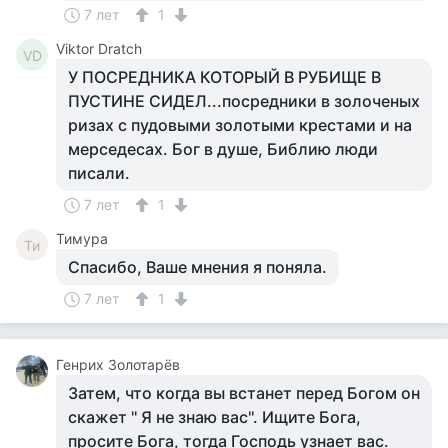
7 лет
1
Viktor Dratch
VD
У ПОСРЕДНИКА КОТОРЫЙ В РУБИЩЕ В
ПУСТИНЕ СИДЕЛ...посредники в золоченых
ризах с пудовыми золотыми крестами и на
мерседесах. Бог в душе, Библию люди
писали.
7 лет
1
Тимура
Ти
Спасибо, Ваше мнения я поняла.
7 лет
1
Генрих Золотарёв
Затем, что когда вы встанет перед Богом он
скажет '' Я не знаю вас''. Ищите Бога,
просите Бога, тогда Господь узнает вас.