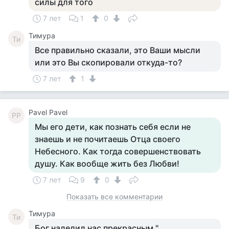
силы для того
7 лет
1
0
Тимура
Ти
Все правильно сказали, это Ваши мысли
или это Вы скопировали откуда-то?
7 лет
1
Pavel Pavel
PP
Мы его дети, как познать себя если не
знаешь и не почитаешь Отца своего
Небесного. Как тогда совершенствовать
душу. Как вообще жить без Любви!
7 лет
9
0
Показать все комментарии
Тимура
Ти
Бог наделил нас прекрасным "