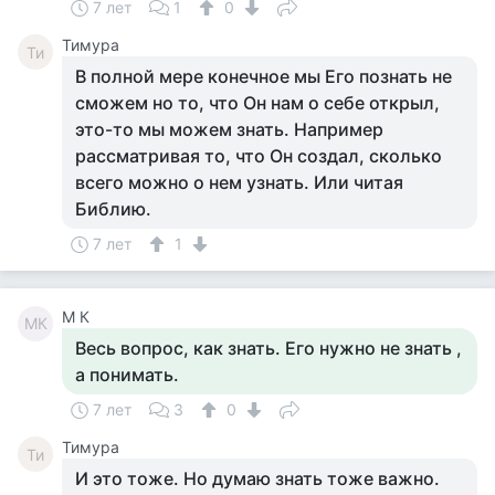
7 лет
1
0
Тимура
Ти
В полной мере конечное мы Его познать не
сможем но то, что Он нам о себе открыл,
это-то мы можем знать. Например
рассматривая то, что Он создал, сколько
всего можно о нем узнать. Или читая
Библию.
7 лет
1
M К
MК
Весь вопрос, как знать. Его нужно не знать ,
а понимать.
7 лет
3
0
Тимура
Ти
И это тоже. Но думаю знать тоже важно.