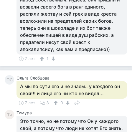
возвели своего бога в ранг единого,
распяли жертву и сей грех в виде креста
возложили на предателей своих богов.
теперь они в шоколаде и их бог также
обеспечен пищей в виде душ рабских, а
предатели несут свой крест к
апокалипсису, как вам и предписано))
7 лет
1
Ольга Слобцова
ОС
А мы по сути его и не знаем.. у каждого он
свой!!! и лица его ни кто не видел...
7 лет
3
0
Тимура
Ти
Это точно, но не потому что Он у каждого
свой, а потому что люди не хотят Его знать,