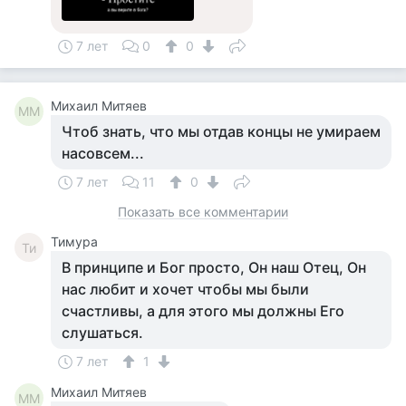
7 лет
0
0
Михаил Митяев
ММ
Чтоб знать, что мы отдав концы не умираем
насовсем...
7 лет
11
0
Показать все комментарии
Тимура
Ти
В принципе и Бог просто, Он наш Отец, Он
нас любит и хочет чтобы мы были
счастливы, а для этого мы должны Его
слушаться.
7 лет
1
Михаил Митяев
ММ