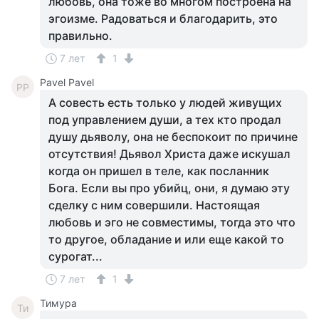
любовь, она тоже во многом построена на
эгоизме. Радоваться и благодарить, это
правильно.
7 лет
1
Pavel Pavel
PP
А совесть есть только у людей живущих
под управлением души, а тех кто продал
душу дьяволу, она не беспокоит по причине
отсутствия! Дьявол Христа даже искушал
когда он пришел в теле, как посланник
Бога. Если вы про убийц, они, я думаю эту
сделку с ним совершили. Настоящая
любовь и эго не совместимы, тогда это что
то другое, обладание и или еще какой то
сурогат...
7 лет
1
Тимура
Ти