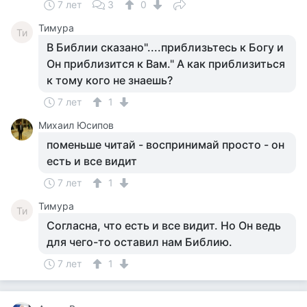
7 лет
3
0
Тимура
Ти
В Библии сказано"....приблизьтесь к Богу и
Он приблизится к Вам." А как приблизиться
к тому кого не знаешь?
7 лет
1
Михаил Юсипов
поменьше читай - воспринимай просто - он
есть и все видит
7 лет
1
Тимура
Ти
Согласна, что есть и все видит. Но Он ведь
для чего-то оставил нам Библию.
7 лет
1