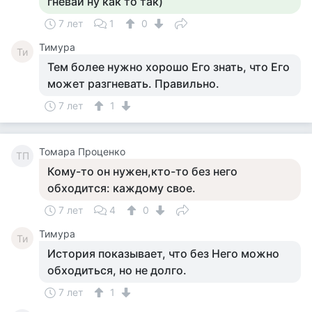
гневай ну как то так)
7 лет
1
0
Тимура
Ти
Тем более нужно хорошо Его знать, что Его
может разгневать. Правильно.
7 лет
1
Томара Проценко
ТП
Кому-то он нужен,кто-то без него
обходится: каждому свое.
7 лет
4
0
Тимура
Ти
История показывает, что без Него можно
обходиться, но не долго.
7 лет
1