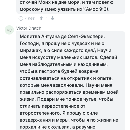
от очей Моих на дне моря, и там повелю
морскому змею уязвить их"(Амос 9:3).
7 лет
1
Viktor Dratch
VD
Молитва Антуана де Сент-Экзюпери.
Господи, я прошу не о чудесах и не о
миражах, а о силе каждого дня.\ Научи
меня искусству маленьких шагов. Сделай
меня наблюдательным и находчивым,
чтобы в пестроте будней вовремя
останавливаться на открытиях и опыте,
которые меня взволновали. Научи меня
правильно распоряжаться временем моей
жизни. Подари мне тонкое чутье, чтобы
отличать первостепенное от
второстепенного. Я прошу о силе
воздержания и меры, чтобы я по жизни не
порхал и не скользил, а разумно