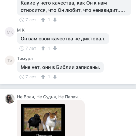
Какие у него качества, как Он к нам
относится, что Он любит, что ненавидит.....
7 лет
1
M К
MК
Он вам свои качества не диктовал.
7 лет
1
Тимура
Ти
Мне нет, они в Библии записаны.
7 лет
1
Не Врач, Не Судья, Не Палач. Веселюсь И Дурачусь