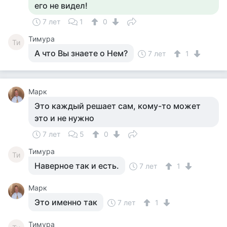
его не видел!
7 лет
1
0
Тимура
Ти
А что Вы знаете о Нем?
7 лет
1
Марк
Это каждый решает сам, кому-то может
это и не нужно
7 лет
5
0
Тимура
Ти
Наверное так и есть.
7 лет
1
Марк
Это именно так
7 лет
1
Тимура