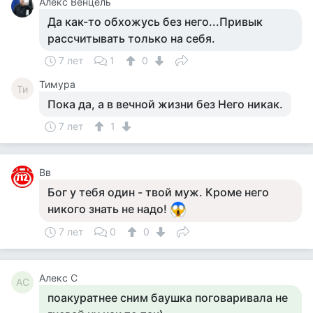
Алекс Венцель
Да как-то обхожусь без него...Привык
рассчитывать только на себя.
7 лет
1
0
Тимура
Ти
Пока да, а в вечной жизни без Него никак.
7 лет
1
Вв
Бог у тебя один - твой муж. Кроме него
никого знать не надо!
7 лет
0
0
Алекс С
АС
поакуратнее сним баушка поговаривала не