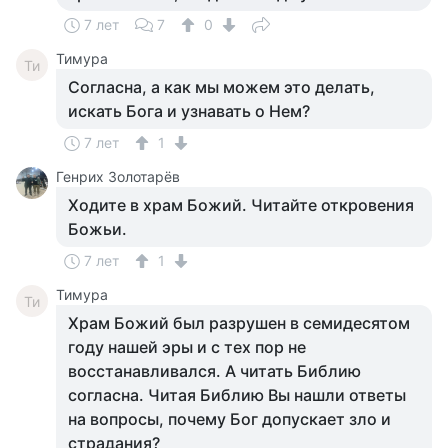
7 лет
7
0
Тимура
Ти
Согласна, а как мы можем это делать,
искать Бога и узнавать о Нем?
7 лет
1
Генрих Золотарёв
Ходите в храм Божий. Читайте откровения
Божьи.
7 лет
1
Тимура
Ти
Храм Божий был разрушен в семидесятом
году нашей эры и с тех пор не
восстанавливался. А читать Библию
согласна. Читая Библию Вы нашли ответы
на вопросы, почему Бог допускает зло и
страдания?