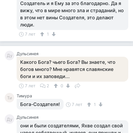
Создатель и я Ему за это благодарно. Да я
вижу, что в мире много зла и страданий, но
в этом нет вины Создателя, это делают
люди.
7 лет
1
Дульсинея
Ду
Какого Бога? чьего Бога? Вы знаете, что
богов много? Мне нравятся славянские
боги и их заповеди...
7 лет
2
0
Тимура
Ти
Бога-Создателя!
7 лет
1
Дульсинея
Ду
они и были создателями, Яхве создал свой
народ собственный, иудеев, они пришли и