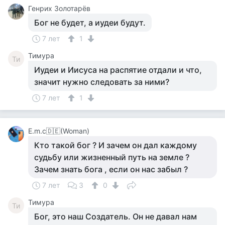
Генрих Золотарёв
Бог не будет, а иудеи будут.
7 лет
1
Тимура
Ти
Иудеи и Иисуса на распятие отдали и что,
значит нужно следовать за ними?
7 лет
1
Е.m.c🇩🇪(Woman)
Кто такой бог ? И зачем он дал каждому
судьбу или жизненный путь на земле ?
Зачем знать бога , если он нас забыл ?
7 лет
3
0
Тимура
Ти
Бог, это наш Создатель. Он не давал нам