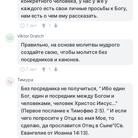
конкретного человека, у нас у же у
каждого есть свои личные просьбы к Богу,
нам есть о чем ему рассказать.
7 лет
1
Viktor Dratch
VD
Правильно, на основе молитвы мудрого
создайте свою, чтобы молится без
посредников и канонов.
7 лет
1
Тимура
Ти
Без посредника не получиться, " Ибо един
Бог, един и посредник между Богом и
человеками, человек Христос Иисус…"
(Первое послание к Тимофею 2:5). " И если
чего попросите у Отца во имя Мое, то
сделаю, да прославится Отец в Сыне"(Св.
Евангелие от Иоанна 14:13).