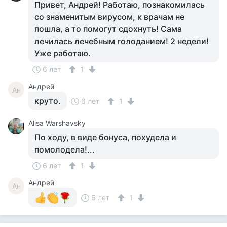
Привет, Андрей! Работаю, познакомилась
со знаменитым вирусом, к врачам не
пошла, а то помогут сдохнуть! Сама
лечилась лечебным голоданием! 2 недели!
Уже работаю.
6 лет
1
Андрей
Ан
круто.
6 лет
1
Alisa Warshavsky
По ходу, в виде бонуса, похудела и
помолодела!...
6 лет
1
Андрей
Ан
6 лет
1