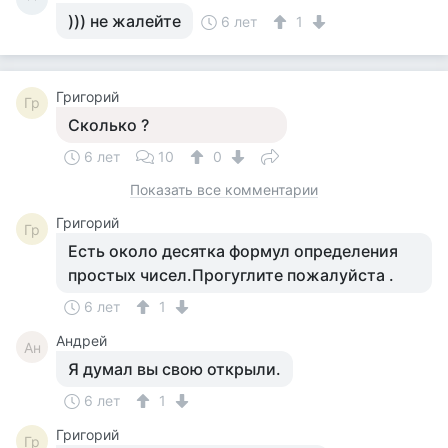
))) не жалейте
6 лет
1
Григорий
Гр
Сколько ?
6 лет
10
0
Показать все комментарии
Григорий
Гр
Есть около десятка формул определения
простых чисел.Прогуглите пожалуйста .
6 лет
1
Андрей
Ан
Я думал вы свою открыли.
6 лет
1
Григорий
Гр