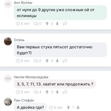
Ann Richter
AR
от нуля до 9 другие уже сложные ой от
еслиницы
6 лет
0
0
Осень
Вам первых стука пятьсот достаточно
будет?)
6 лет
0
0
Нелли Молокоедова
НМ
3, 5, 7, 11, 13. хватит или продолжить ?
6 лет
4
0
Пан Стефа́н
А двойка где?
6 лет
1