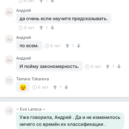
6 лет
1
Андрей
Ан
да очень если научите предсказывать.
6 лет
1
Андрей
Ан
по всем.
6 лет
1
Андрей
Ан
И пойму закономерность.
6 лет
1
Tamara Tokareva
TT
6 лет
1
~ Eva Lansca ~
~E
Уже говорила, Андрей . Да и не изменилось
ничего со времён их классификации .