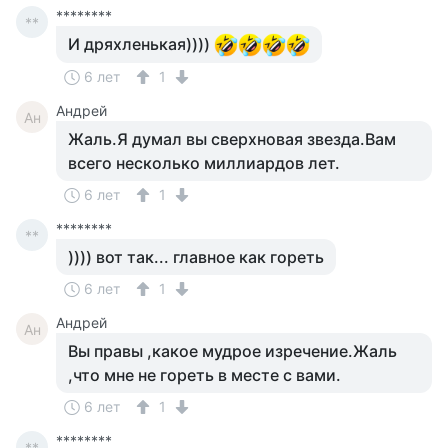
********
**
И дряхленькая))))
6 лет
1
Андрей
Ан
Жаль.Я думал вы сверхновая звезда.Вам
всего несколько миллиардов лет.
6 лет
1
********
**
)))) вот так... главное как гореть
6 лет
1
Андрей
Ан
Вы правы ,какое мудрое изречение.Жаль
,что мне не гореть в месте с вами.
6 лет
1
********
**