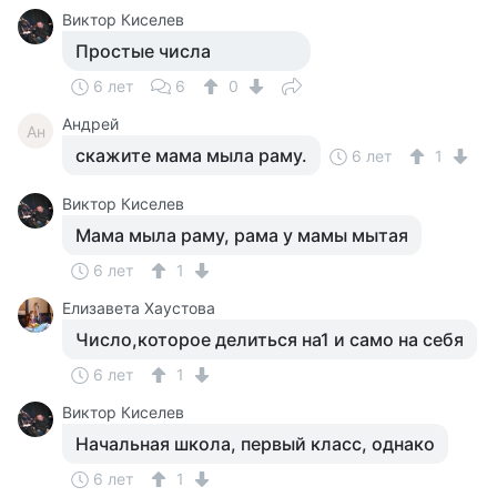
Виктор Киселев
Простые числа
6 лет
6
0
Андрей
Ан
скажите мама мыла раму.
6 лет
1
Виктор Киселев
Мама мыла раму, рама у мамы мытая
6 лет
1
Елизавета Хаустова
Число,которое делиться на1 и само на себя
6 лет
1
Виктор Киселев
Начальная школа, первый класс, однако
6 лет
1