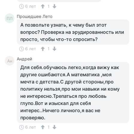
6 лет
1
Прошедшее Лето
ПЛ
А позвольте узнать, к чему был этот
вопрос? Проверка на эрудированность или
просто, чтобы что-то спросить?
6 лет
1
Андрей
Ан
Для себя.обучаюсь легко,когда вижу как
другие ошибаются.А математика ,моя
мечта с детства.С другой стороны,про
политику нельзя,про мои навыки ни кому
не интересно.Трепаться про любовь
глупо.Вот и изыскал для себя
интерес..Ничего личного,я вас не
проверяю.
6 лет
1