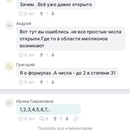
Зачем . Всё уже давно открыто
6 лет
1
Андрей
Ан
Вот тут вы ошиблись .не все простые числа
открыли.Где то в области миллионов
возникают
6 лет
1
Григорий
Гр
Я о формулах .А числа - до 2 в степени 31
6 лет
1
Ирина Гавриловна
ИГ
1,2,3,4,5,6,7,..
6 лет
8
0
Показать все комментарии