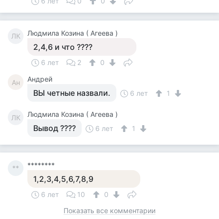
6 лет
0
0
Людмила Козина ( Агеева )
ЛК
2,4,6 и что ????
6 лет
2
0
Андрей
Ан
ВЫ четные назвали.
6 лет
1
Людмила Козина ( Агеева )
ЛК
Вывод ????
6 лет
1
********
**
1,2,3,4,5,6,7,8,9
6 лет
10
0
Показать все комментарии