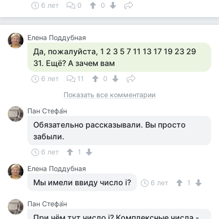
6 лет
0
0
Елена Поддубная
Да, пожалуйста, 1 2 3 5 7 11 13 17 19 23 29
31. Ещё? А зачем вам
6 лет
11
0
Показать все комментарии
Пан Стефа́н
Обязательно рассказывали. Вы просто
забыли.
6 лет
1
Елена Поддубная
Мы имели ввиду число i?
6 лет
1
Пан Стефа́н
При чём тут число i? Комплексные числа -