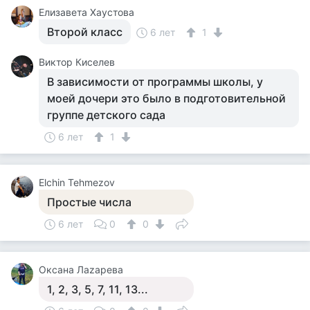
Елизавета Хаустова
Второй класс
6 лет
1
Виктор Киселев
В зависимости от программы школы, у
моей дочери это было в подготовительной
группе детского сада
6 лет
1
Elchin Tehmezov
Простые числа
6 лет
0
0
Оксана Лаzaрева
1, 2, 3, 5, 7, 11, 13...