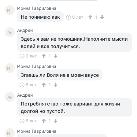
Ирина Гавриловна
ИГ
Не понимаю как
6 лет
1
Андрей
Ан
Здесь я вам не помошник.Наполните мысли
волей и все получиться.
6 лет
1
Ирина Гавриловна
ИГ
Згаешь ли Воля не в моем вкусе
6 лет
1
Андрей
Ан
Потреблятство тоже вариант для жизни
долгой но пустой.
6 лет
1
Ирина Гавриловна
ИГ