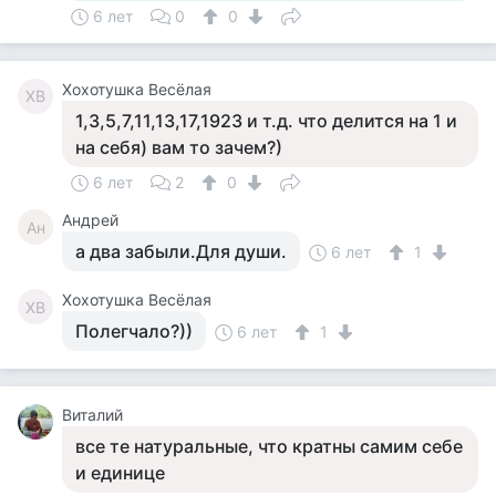
6 лет
0
0
Хохотушка Весёлая
ХВ
1,3,5,7,11,13,17,1923 и т.д. что делится на 1 и
на себя) вам то зачем?)
6 лет
2
0
Андрей
Ан
а два забыли.Для души.
6 лет
1
Хохотушка Весёлая
ХВ
Полегчало?))
6 лет
1
Виталий
все те натуральные, что кратны самим себе
и единице