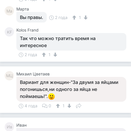
Марта
Ма
Вы правы.
2 года
1
Kolos Frand
KF
Так что можно тратить время на
интересное
2 года
1
Михаил Цветаев
МЦ
Вариант для женщин-"За двумя за яйцами
погонишься,ни одного за яйца не
поймаешь!".
4 года
0
1
Иван
Ив