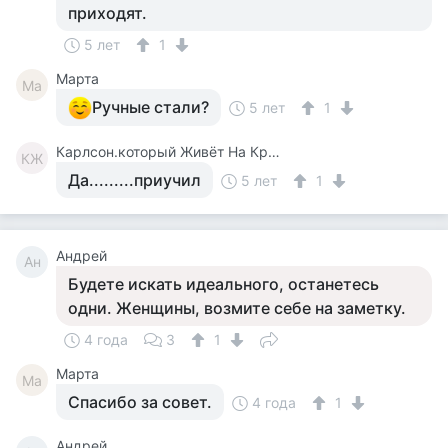
приходят.
5 лет
1
Марта
Ма
Ручные стали?
5 лет
1
Карлсон.который Живёт На Крыше.
КЖ
Да.........приучил
5 лет
1
Андрей
Ан
Будете искать идеального, останетесь
одни. Женщины, возмите себе на заметку.
4 года
3
1
Марта
Ма
Спасибо за совет.
4 года
1
Андрей