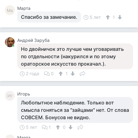
Марта
Ма
Спасибо за замечание.
5 лет
1
Андрей Заруба
Но двойничок это лучше чем уговаривать
по отдельности (накурился и по этому
ораторское искусство прокачал.).
2 года
0
1
Игорь
Иг
Любопытное наблюдение. Только вот
смысла гоняться за "зайцами" нет. От слова
СОВСЕМ. Бонусов не видно.
5 лет
1
0
Марта