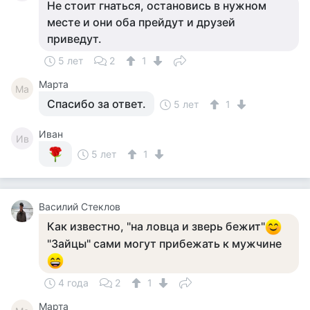
Не стоит гнаться, остановись в нужном
месте и они оба прейдут и друзей
приведут.
5 лет
2
1
Марта
Ма
Спасибо за ответ.
5 лет
1
Иван
Ив
5 лет
1
Василий Стеклов
Как известно, "на ловца и зверь бежит"
"Зайцы" сами могут прибежать к мужчине
4 года
2
1
Марта