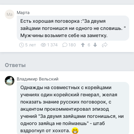
Марта
Ма
Есть хорошая поговорка :"За двумя
зайцами погонишся ни одного не словишь. "
Мужчины возьмите себе на заметку.
5 лет
1 374
180
6
Ответы
Владимир Вельский
Однажды на совместных с корейцами
учениях один корейский генерал, желая
показать знание русских поговорок, с
акцентом прокомментировал эпизод
учений "За двумя заяйцами погонишься, ни
одного заяйца не поймаешь" - штаб
вздрогнул от хохота.