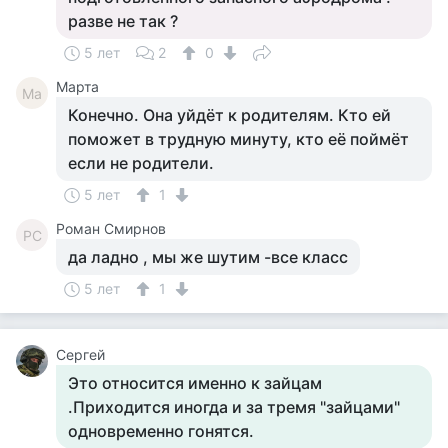
разве не так ?
5 лет
2
0
Марта
Ма
Конечно. Она уйдёт к родителям. Кто ей
поможет в трудную минуту, кто её поймёт
если не родители.
5 лет
1
Роман Смирнов
РС
да ладно , мы же шутим -все класс
5 лет
1
Сергей
Это относится именно к зайцам
.Приходится иногда и за тремя "зайцами"
одновременно гонятся.