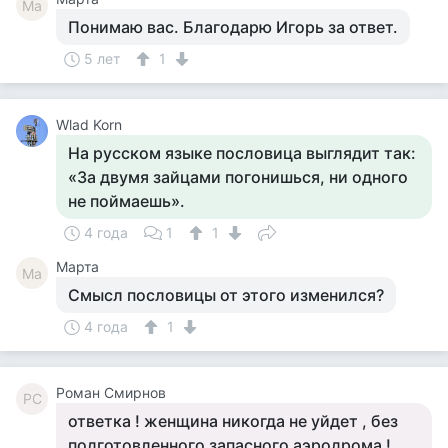
Ма
Понимаю вас. Благодарю Игорь за ответ.
5 лет
1
Wlad Korn
На русском языке пословица выглядит так:
«За двумя зайцами погонишься, ни одного
не поймаешь».
4 года
1
1
Марта
Ма
Смысл пословицы от этого изменился?
4 года
1
Роман Смирнов
РС
ответка ! женщина никогда не уйдет , без
подготовленного запасного аэродрома !