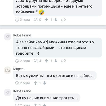
А есть другая поговорка: "За двумя
эстонцами погонишься - ещё и третьего
поймаешь."
2 года
0
1
Kolos Frand
KF
А за зайчихами?) мужчины еже ли что то
точно не за зайцами… это женщинам
говорите…))
2 года
4
1
Марта
Ма
Есть мужчины, что охотятся и на зайцев.
2 года
1
Kolos Frand
KF
Да ну на них внимание траттть…
2 года
1