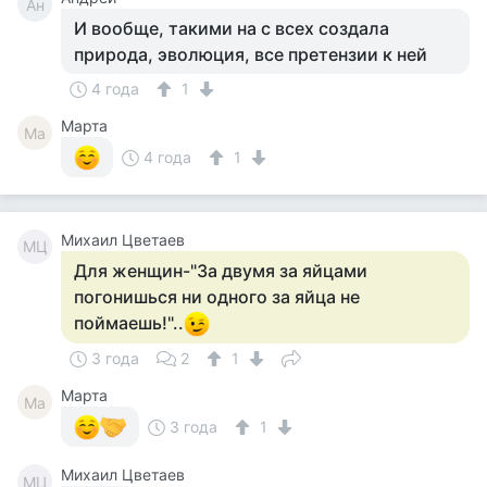
Ан
И вообще, такими на с всех создала
природа, эволюция, все претензии к ней
4 года
1
Марта
Ма
4 года
1
Михаил Цветаев
МЦ
Для женщин-"За двумя за яйцами
погонишься ни одного за яйца не
поймаешь!"..
3 года
2
1
Марта
Ма
3 года
1
Михаил Цветаев
МЦ