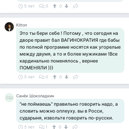
5 лет
0
0
Kitton
Это ты бери себе ! Потому , что сегодня на
дворе правит бал ВАГИНОКРАТИЯ где бабы
по полной программе носятся как угорелые
между двумя, а то и более мужиками !Все
кардинально поменялось , вернее
ПОМЕНЯЛИ )))
5 лет
0
0
Санёк Шоколадкин
СШ
"не поймаешь" правильно говорить надо, а
словить можно оплеуху. вы в Росси,
сударыня, извольте говорить по-русски.
5 лет
1
0