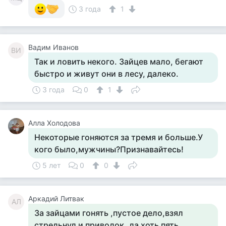
3 года
1
Вадим Иванов
ВИ
Так и ловить некого. Зайцев мало, бегают
быстро и живут они в лесу, далеко.
3 года
0
1
Алла Холодова
Некоторые гоняются за тремя и больше.У
кого было,мужчины?Признавайтесь!
5 лет
0
0
Аркадий Литвак
АЛ
За зайцами гонять ,пустое дело,взял
стрельнул и приволок..да хоть пять..