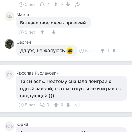
5 лет
2
0
Марта
Ма
Вы наверное очень прыдкий.
5 лет
1
Сергей
Да уж, не жалуюсь.
5 лет
1
Ярослав Русланович
ЯР
Так и есть. Поэтому сначала поиграй с
одной зайкой, потом отпусти её и играй со
следующей.)))
5 лет
0
0
Юрий
Юр