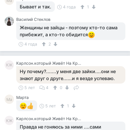
Ма
Бывает и так.
4 года
1
Василий Стеклов
Женщины не зайцы - поэтому кто-то сама
прибежит, а кто-то обидится
4 года
2
Карлсон.который Живёт На Крыше.
КЖ
Ну почему?.......у меня две зайки....они не
знают друг о друге......и я везде успеваю.
5 лет
4
0
Марта
Ма
5 лет
1
Карлсон.который Живёт На Крыше.
КЖ
Правда не гоняюсь за ними ....сами