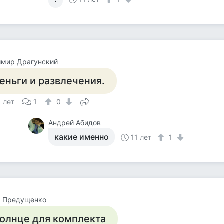
имир Драгунский
еньги и развлечения.
1 лет
1
0
Андрей Абидов
какие именно
11 лет
1
а Предущенко
олнце для комплекта