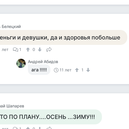
 Белецкий
еньги и девушки, да и здоровья побольше
1 лет
1
0
Андрей Абидов
ага !!!!!
11 лет
1
лай Шапарев
ТО ПО ПЛАНУ....ОСЕНЬ ...ЗИМУ!!!
1 лет
1
0