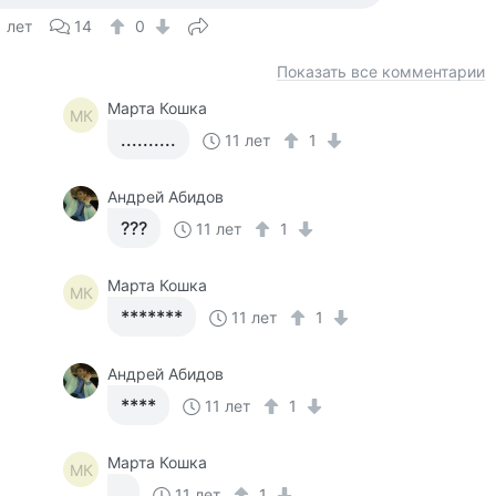
1 лет
14
0
Показать все комментарии
Марта Кошка
МК
..........
11 лет
1
Андрей Абидов
???
11 лет
1
Марта Кошка
МК
*******
11 лет
1
Андрей Абидов
****
11 лет
1
Марта Кошка
МК
.
11 лет
1