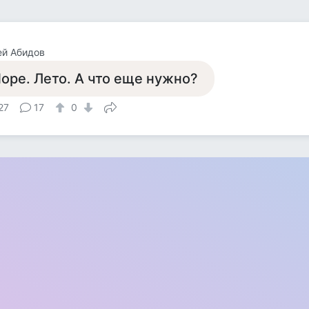
ей Абидов
оре. Лето. А что еще нужно?
27
17
0