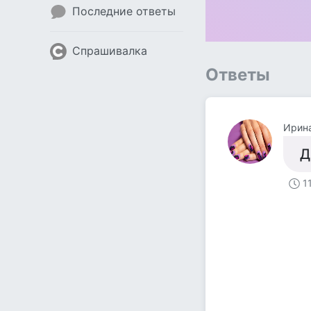
Последние ответы
Спрашивалка
Ответы
Ирин
Д
1