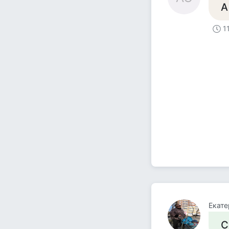
А
1
Екате
С