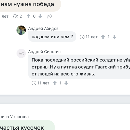
 нам нужна победа
1 лет
2
0
Андрей Абидов
над кем или чем ?
11 лет
1
Андрей Сиротин
АС
Пока последний российский солдат не уй
страны.Ну а путина осудит Гаагский триб
от людей на всю его жизнь.
11 лет
1
рина Устюгова
частья кусочек