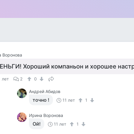
а Воронова
ЕНЬГИ! Хороший компаньон и хорошее наст
1 лет
2
0
Андрей Абидов
точно !
11 лет
1
Ирина Воронова
Ой!
11 лет
1