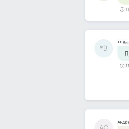
1
** Ви
*В
П
1
Андре
АС