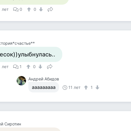
1 лет
0
0
ктория*счастье**
есок))улыбнулась..
1 лет
1
0
Андрей Абидов
ааааааааа
11 лет
1
й Сиротин