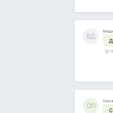
Влад
ВД
Д
1
Ольг
ОП
С