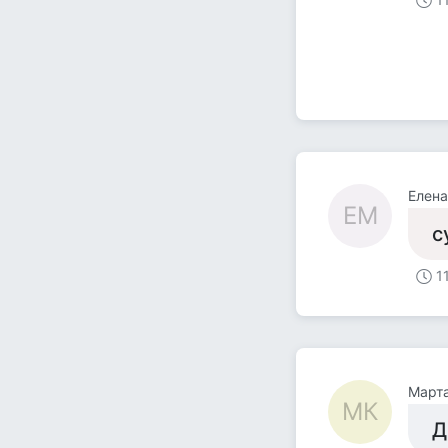
Елен
ЕМ
с
1
Март
МК
Д