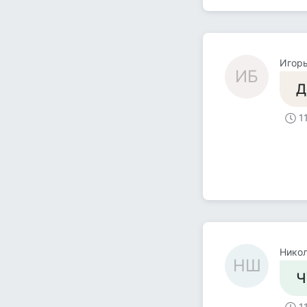
Игорь
ИБ
Д
1
Нико
НШ
Ч
1