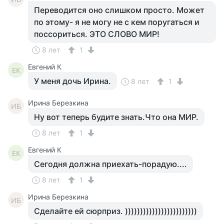
Переводится оно слишком просто. Может
по этому- я не могу не с кем поругаться и
поссориться. ЭТО СЛОВО МИР!
8 лет
1
Евгений К
ЕК
У меня дочь Ирина.
8 лет
1
Ирина Березкина
ИБ
Ну вот теперь будите знать.Что она МИР.
8 лет
1
Евгений К
ЕК
Сегодня должна приехать-порадую....
8 лет
1
Ирина Березкина
ИБ
Сделайте ей сюрприз. ))))))))))))))))))))))))