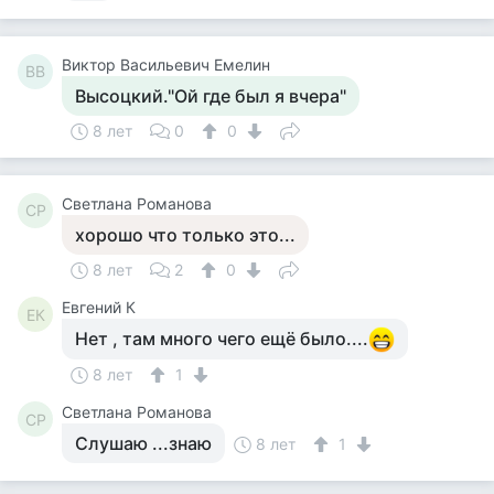
Виктор Васильевич Емелин
ВВ
Высоцкий."Ой где был я вчера"
8 лет
0
0
Светлана Романова
СР
хорошо что только это...
8 лет
2
0
Евгений К
ЕК
Нет , там много чего ещё было....
8 лет
1
Светлана Романова
СР
Слушаю ...знаю
8 лет
1