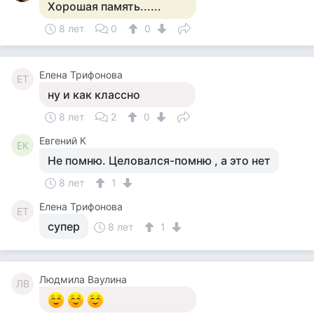
Хорошая память......
8 лет
0
0
Елена Трифонова
ЕТ
ну и как классно
8 лет
2
0
Евгений К
ЕК
Не помню. Целовался-помню , а это нет
8 лет
1
Елена Трифонова
ЕТ
супер
8 лет
1
Людмила Ваулина
ЛВ