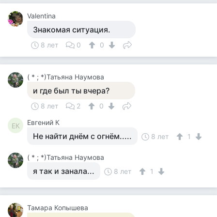
Valentina
Знакомая ситуация.
8 лет
0
0
( * ; *)Татьяна Наумова
и где был ты вчера?
8 лет
2
0
Евгений К
ЕК
Не найти днём с огнём.....
8 лет
1
( * ; *)Татьяна Наумова
я так и занала...
8 лет
1
Тамара Копышева