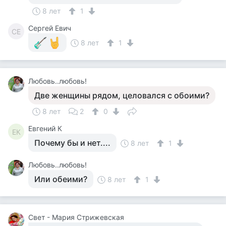
8 лет
1
Сергей Евич
СЕ
8 лет
1
Любовь..любовь!
Две женщины рядом, целовался с обоими?
8 лет
2
0
Евгений К
ЕК
Почему бы и нет....
8 лет
1
Любовь..любовь!
Или обеими?
8 лет
1
Свет - Мария Стрижевская