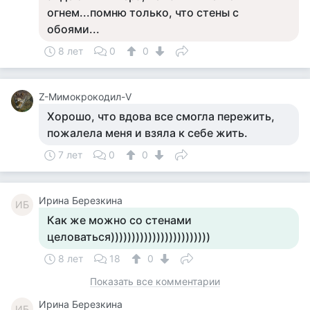
огнем...помню только, что стены с
обоями...
8 лет
0
0
Z-Мимокрокодил-V
Хорошо, что вдова все смогла пережить,
пожалела меня и взяла к себе жить.
7 лет
0
0
Ирина Березкина
ИБ
Как же можно со стенами
целоваться))))))))))))))))))))))))
8 лет
18
0
Показать все комментарии
Ирина Березкина
ИБ