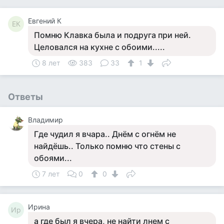
Евгений К
ЕК
Помню Клавка была и подруга при ней.
Целовался на кухне с обоими.....
8 лет
383
33
1
Ответы
Владимир
Где чудил я вчара.. Днём с огнём не
найдёшь.. Только помню что стены с
обоями...
7 лет
0
0
Ирина
Ир
а где был я вчера, не найти лнем с