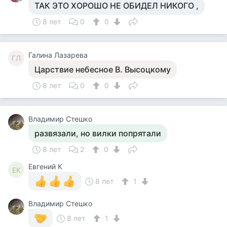
ТАК ЭТО ХОРОШО НЕ ОБИДЕЛ НИКОГО ,
8 лет
0
0
Галина Лазарева
ГЛ
Царствие небесное В. Высоцкому
8 лет
0
0
Владимир Стешко
развязали, но вилки попрятали
8 лет
2
0
Евгений К
ЕК
8 лет
1
Владимир Стешко
8 лет
1