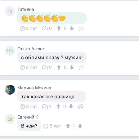
Татьяна
Та
8 лет
0
0
Ольга Алекс
ОА
с обоими сразу ? мужик!
8 лет
0
0
Марина Мокина
так какая же разница
8 лет
1
0
Евгений К
ЕК
В чём?
8 лет
1