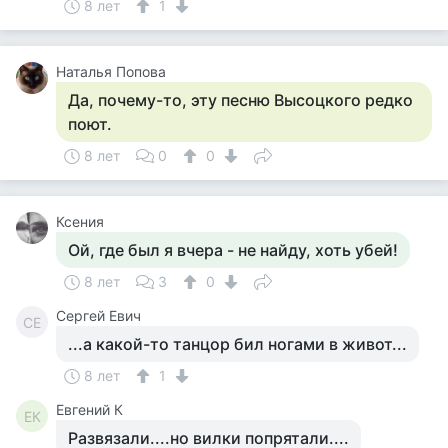
8 лет
1
Наталья Попова
Да, почему-то, эту песню Высоцкого редко
поют.
8 лет
0
0
Ксения
Ой, где был я вчера - не найду, хоть убей!
8 лет
3
0
Сергей Евич
СЕ
...а какой-то танцор бил ногами в живот...
8 лет
1
Евгений К
ЕК
Развязали....но вилки попрятали....