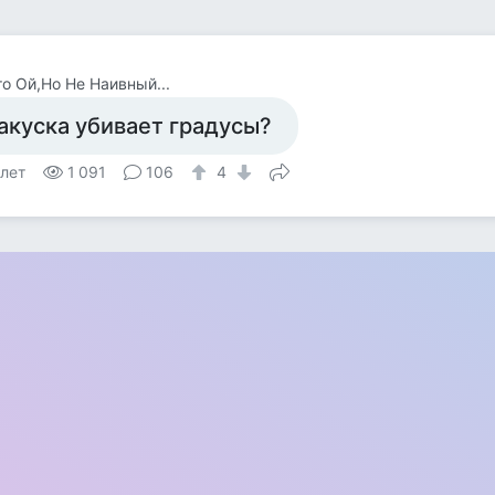
о Ой,Но Не Наивный...
акуска убивает градусы?
 лет
1 091
106
4