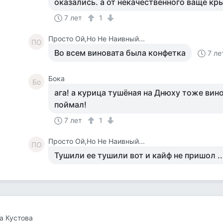
оказались. а от некачественного ваще кр
7 лет
1
Просто Ой,Но Не Наивный...
ПО
Во всем виновата была конфетка
7 ле
Бока
Бо
ага! а курица тушёная на Днюху тоже вино
поймал!
7 лет
1
Просто Ой,Но Не Наивный...
ПО
Тушили ее тушили вот и кайф не пришол ..
а Кустова