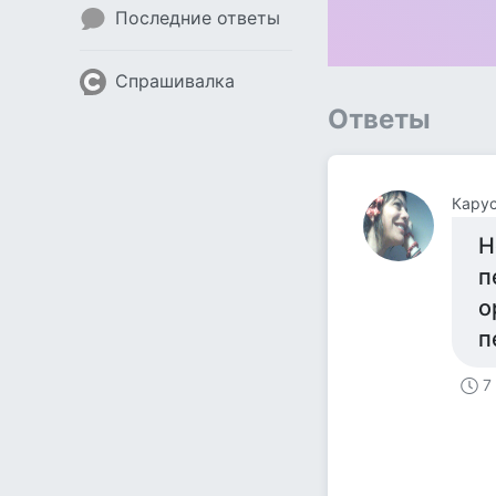
Последние ответы
Спрашивалка
Ответы
Кару
Н
п
о
п
7