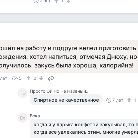
7 лет
1
ошёл на работу и подруге велел приготовить 
ождения. хотел напиться, отмечая Днюху, но
олучилось. закусь была хороша, калорийна!
 лет
5
0
Просто Ой,Но Не Наивный...
ПО
Спиртное не качественное
7 лет
1
Бока
Бо
когда я у ларька конфетой закусывал, то 
когда все увлекались этим. многие умерл