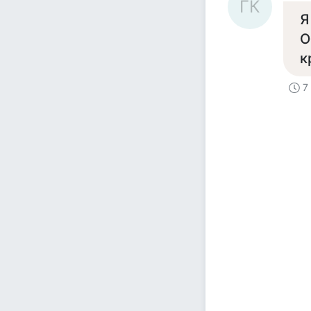
ГК
Я
О
к
7