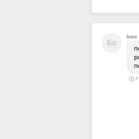
Бока
Бо
п
р
п
7