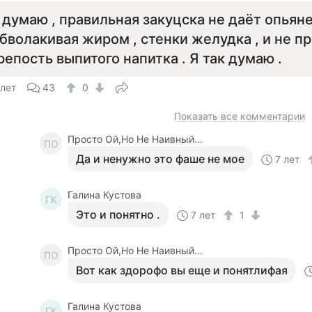
 думаю , правильная закуцска не даёт опьяне
бволакивая жиром , стенки желудка , и не п
репость выпитого напитка . Я так думаю .
 лет
43
0
Показать все комментарии
Просто Ой,Но Не Наивный...
ПО
Да и ненужно это фаше не мое
7 лет
Галина Кустова
ГК
Это и понятно .
7 лет
1
Просто Ой,Но Не Наивный...
ПО
Вот как здорофо вы еще и понятлифая
Галина Кустова
ГК