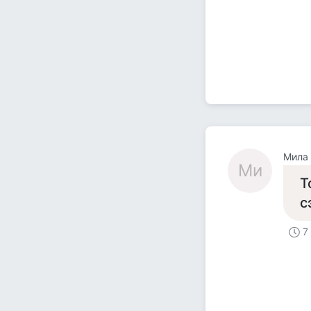
Мила
Ми
Т
с
7