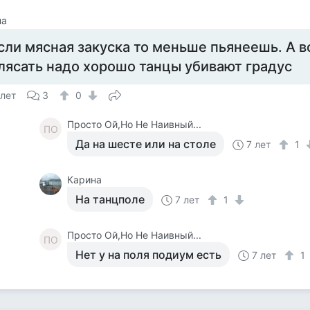
на
сли мясная закуска то меньше пьянеешь. А 
лясать надо хорошо танцы убивают градус
 лет
3
0
Просто Ой,Но Не Наивный...
ПО
Да на шесте или на столе
7 лет
1
Карина
На танцполе
7 лет
1
Просто Ой,Но Не Наивный...
ПО
Нет у на поля подиум есть
7 лет
1