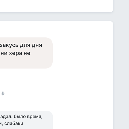
закусь для дня
 ни хера не
падал. было время,
и, слабаки