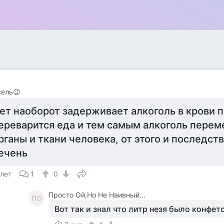
сель😉
ет наоборот задерживает алкоголь в крови п
ереварится еда и тем самым алкоголь перем
рганы и ткани человека, от этого и последств
ечень
 лет
1
0
Просто Ой,Но Не Наивный...
ПО
Вот так и знал что литр незя было конфет