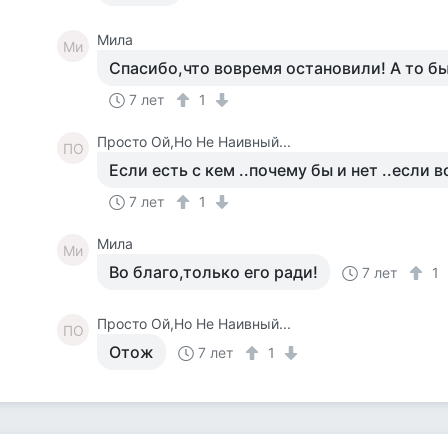
Мила
Ми
Спасибо,что вовремя остановили! А то бы 
7 лет
1
Просто Ой,Но Не Наивный...
ПО
Если есть с кем ..почему бы и нет ..если в
7 лет
1
Мила
Ми
Во благо,только его ради!
7 лет
1
Просто Ой,Но Не Наивный...
ПО
Отож
7 лет
1