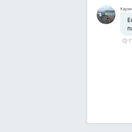
Кари
Е
п
7