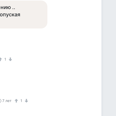
нию ..
ропуская
1
7 лет
1