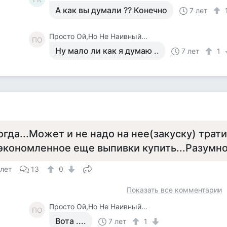
А как вы думали ?? Конечно
7 лет
Просто Ой,Но Не Наивный...
ПО
Ну мало ли как я думаю ..
7 лет
1
огда...Может и не надо на нее(закуску) трати
экономленное еще выпивки купить...Разумно
 лет
13
0
Показать все комментарии
Просто Ой,Но Не Наивный...
ПО
Вота ....
7 лет
1