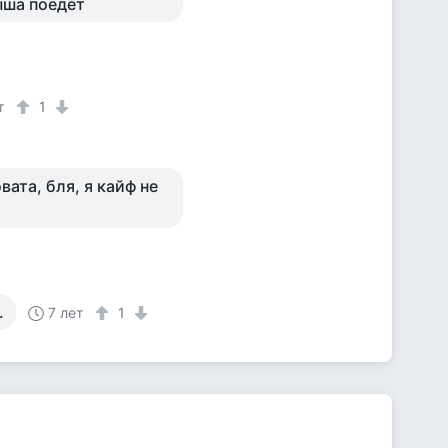
ыша поедет
т
1
вата, бля, я кайф не
.
7 лет
1