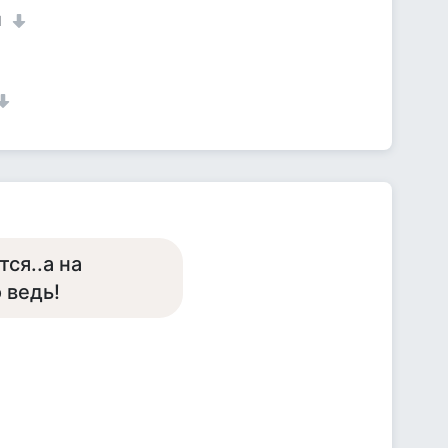
1
тся..а на
 ведь!