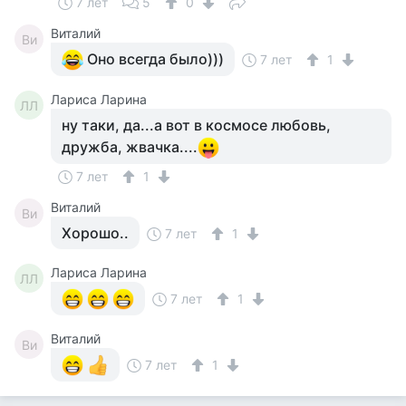
7 лет
5
0
Виталий
Ви
Оно всегда было)))
7 лет
1
Лариса Ларина
ЛЛ
ну таки, да...а вот в космосе любовь,
дружба, жвачка....
7 лет
1
Виталий
Ви
Хорошо..
7 лет
1
Лариса Ларина
ЛЛ
7 лет
1
Виталий
Ви
7 лет
1