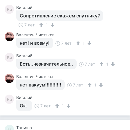
Виталий
Ви
Сопротивление скажем спутнику?
7 лет
1
Валентин Чистяков
нет! и всему!
7 лет
1
Виталий
Ви
Есть..незначительное..
7 лет
1
Валентин Чистяков
нет вакуум!!!!!!!!!!!
7 лет
1
Виталий
Ви
Ок..
7 лет
1
Татьяна
Та