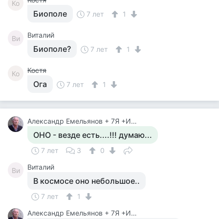
Ко
Биополе
7 лет
1
Виталий
Ви
Биополе?
7 лет
1
Костя
Ко
Ога
7 лет
1
Александр Емельянов + 7Я +Инструктор Туризма
ОНО - везде есть....!!! думаю...
7 лет
3
0
Виталий
Ви
В космосе оно небольшое..
7 лет
1
Александр Емельянов + 7Я +Инструктор Туризма