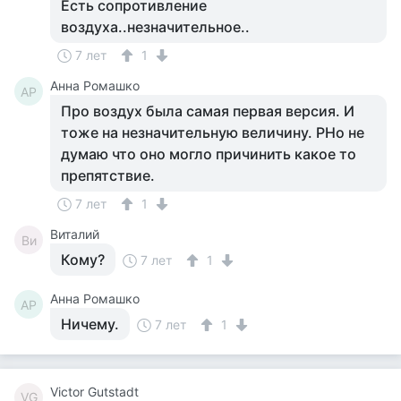
Есть сопротивление
воздуха..незначительное..
7 лет
1
Анна Ромашко
АР
Про воздух была самая первая версия. И
тоже на незначительную величину. РНо не
думаю что оно могло причинить какое то
препятствие.
7 лет
1
Виталий
Ви
Кому?
7 лет
1
Анна Ромашко
АР
Ничему.
7 лет
1
Victor Gutstadt
VG