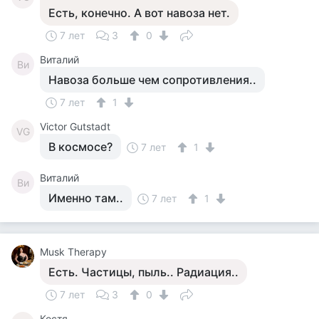
Есть, конечно. А вот навоза нет.
7 лет
3
0
Виталий
Ви
Навоза больше чем сопротивления..
7 лет
1
Victor Gutstadt
VG
В космосе?
7 лет
1
Виталий
Ви
Именно там..
7 лет
1
Musk Therapy
Есть. Частицы, пыль.. Радиация..
7 лет
3
0
Костя