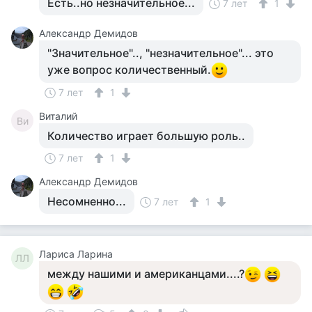
Есть..но незначительное...
7 лет
1
Александр Демидов
"Значительное".., "незначительное"... это
уже вопрос количественный.
7 лет
1
Виталий
Ви
Количество играет большую роль..
7 лет
1
Александр Демидов
Несомненно...
7 лет
1
Лариса Ларина
ЛЛ
между нашими и американцами....?