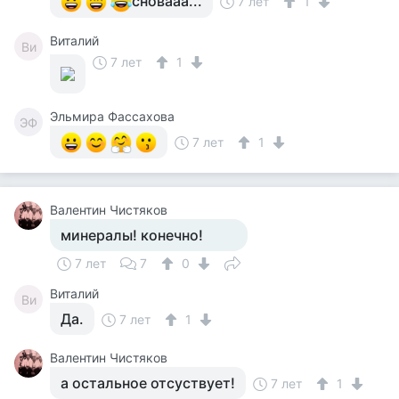
сновааа...
7 лет
1
Виталий
Ви
7 лет
1
Эльмира Фассахова
ЭФ
7 лет
1
Валентин Чистяков
минералы! конечно!
7 лет
7
0
Виталий
Ви
Да.
7 лет
1
Валентин Чистяков
а остальное отсуствует!
7 лет
1