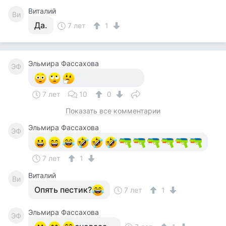
Виталий
Ви
Да.
7 лет
1
Эльмира Фассахова
ЭФ
7 лет
10
0
Показать все комментарии
Эльмира Фассахова
ЭФ
7 лет
1
Виталий
Ви
Опять пестик?
7 лет
1
Эльмира Фассахова
ЭФ