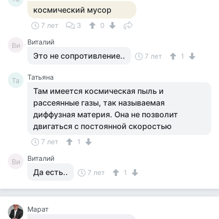
космический мусор
7 лет
3
0
Виталий
Ви
Это не сопротивление..
7 лет
1
Татьяна
Та
Там имеется космическая пыль и
рассеянные газы, так называемая
диффузная материя. Она не позволит
двигаться с постоянной скоростью
7 лет
1
Виталий
Ви
Да есть..
7 лет
1
Марат