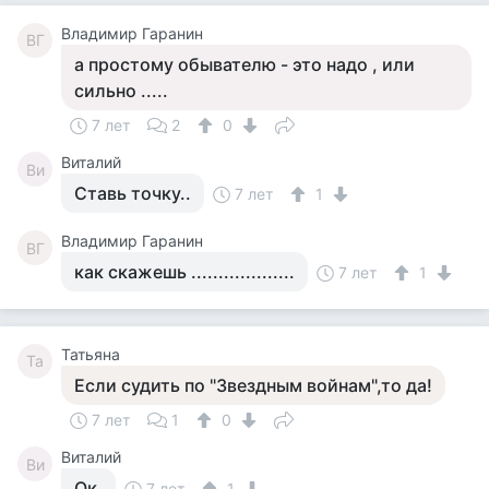
Владимир Гаранин
ВГ
а простому обывателю - это надо , или
сильно .....
7 лет
2
0
Виталий
Ви
Ставь точку..
7 лет
1
Владимир Гаранин
ВГ
как скажешь ...................
7 лет
1
Татьяна
Та
Если судить по "Звездным войнам",то да!
7 лет
1
0
Виталий
Ви
Ок.
7 лет
1