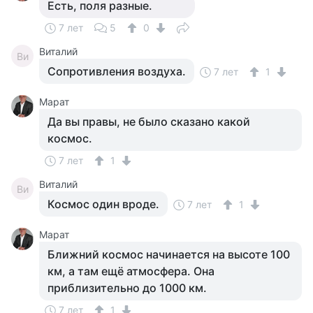
Есть, поля разные.
7 лет
5
0
Виталий
Ви
Сопротивления воздуха.
7 лет
1
Марат
Да вы правы, не было сказано какой
космос.
7 лет
1
Виталий
Ви
Космос один вроде.
7 лет
1
Марат
Ближний космос начинается на высоте 100
км, а там ещё атмосфера. Она
приблизительно до 1000 км.
7 лет
1