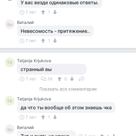
У вас везде одинаковые ответы.
7 лет
1
Виталий
Ви
Невесомость - притяжение..
7 лет
1
Tatjanja Krjukova
TK
странный вы
7 лет
16
0
Показать все комментарии
Tatjanja Krjukova
TK
да что ты вообще об этом знаешь чка
7 лет
1
Виталий
Ви