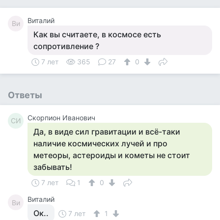
Виталий
Ви
Как вы считаете, в космосе есть
сопротивление ?
7 лет
365
27
0
Ответы
Скорпион Иванович
СИ
Да, в виде сил гравитации и всё-таки
наличие космических лучей и про
метеоры, астероиды и кометы не стоит
забывать!
7 лет
1
0
Виталий
Ви
Ок..
7 лет
1