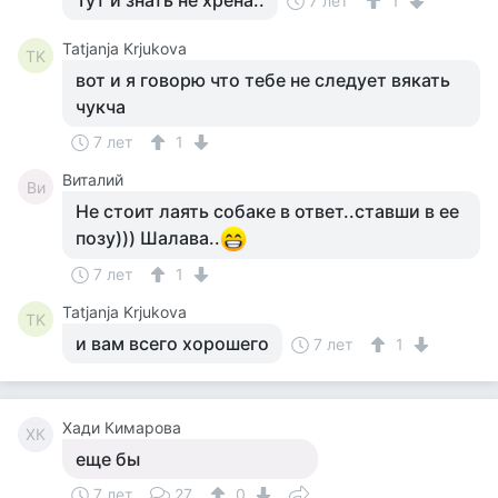
Тут и знать не хрена..
7 лет
1
Tatjanja Krjukova
TK
вот и я говорю что тебе не следует вякать
чукча
7 лет
1
Виталий
Ви
Не стоит лаять собаке в ответ..ставши в ее
позу))) Шалава..
7 лет
1
Tatjanja Krjukova
TK
и вам всего хорошего
7 лет
1
Хади Кимарова
ХК
еще бы
7 лет
27
0