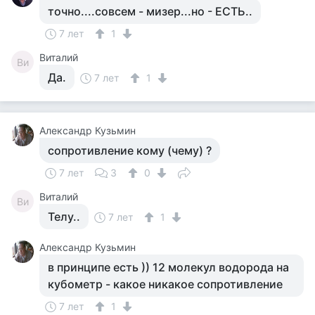
точно....совсем - мизер...но - ЕСТЬ..
7 лет
1
Виталий
Ви
Да.
7 лет
1
Aлександр Кузьмин
сопротивление кому (чему) ?
7 лет
3
0
Виталий
Ви
Телу..
7 лет
1
Aлександр Кузьмин
в принципе есть )) 12 молекул водорода на
кубометр - какое никакое сопротивление
7 лет
1