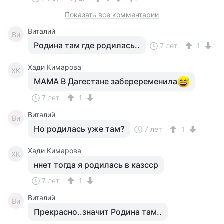
Показать все комментарии
Виталий
Ви
Родина там где родилась..
7 лет
1
Хади Кимарова
ХК
МАМА В Дагестане забереременила
7 лет
1
Виталий
Ви
Но родилась уже там?
7 лет
1
Хади Кимарова
ХК
ннет тогда я родилась в казсср
7 лет
1
Виталий
Ви
Прекрасно..значит Родина там..