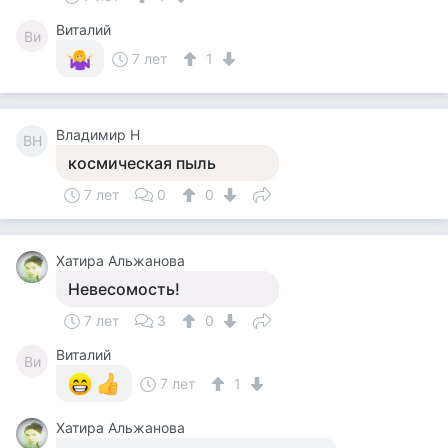
Виталий
Ви
7 лет
1
Владимир Н
ВН
космическая пыль
7 лет
0
0
Хатира Альжанова
Невесомость!
7 лет
3
0
Виталий
Ви
7 лет
1
Хатира Альжанова