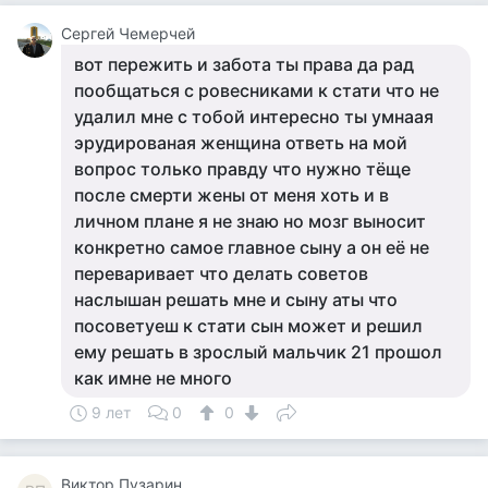
Сергей Чемерчей
вот пережить и забота ты права да рад
пообщаться с ровесниками к стати что не
удалил мне с тобой интересно ты умнаая
эрудированая женщина ответь на мой
вопрос только правду что нужно тёще
после смерти жены от меня хоть и в
личном плане я не знаю но мозг выносит
конкретно самое главное сыну а он её не
переваривает что делать советов
наслышан решать мне и сыну аты что
посоветуеш к стати сын может и решил
ему решать в зрослый мальчик 21 прошол
как имне не много
9 лет
0
0
Виктор Пузарин