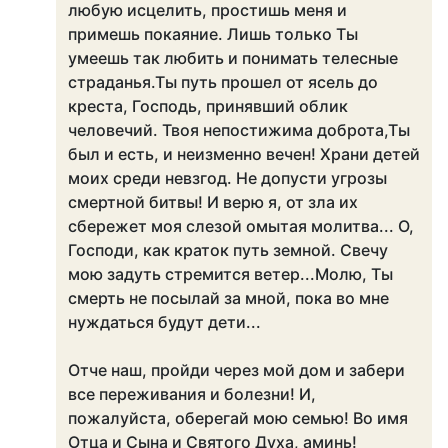
любую исцелить, простишь меня и
примешь покаяние. Лишь только Ты
умеешь так любить и понимать телесные
страданья.Ты путь прошел от ясель до
креста, Господь, принявший облик
человечий. Твоя непостижима доброта,Ты
был и есть, и неизменно вечен! Храни детей
моих среди невзгод. Не допусти угрозы
смертной битвы! И верю я, от зла их
сбережет моя слезой омытая молитва... О,
Господи, как краток путь земной. Свечу
мою задуть стремится ветер...Молю, Ты
смерть не посылай за мной, пока во мне
нуждаться будут дети...
Отче наш, пройди через мой дом и забери
все переживания и болезни! И,
пожалуйста, оберегай мою семью! Во имя
Отца и Сына и Святого Духа, аминь!