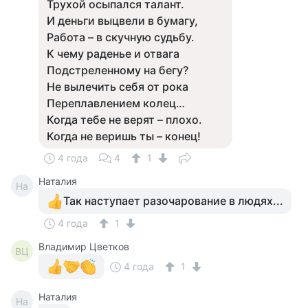
Трухой осыпался талант.
И деньги выцвели в бумагу,
Работа – в скучную судьбу.
К чему раденье и отвага
Подстреленному на бегу?
Не вылечить себя от рока
Переплавлением колец…
Когда тебе не верят – плохо.
Когда не веришь ты – конец!
4 года
4
1
Наталия
На
Так наступает разочарование в людях...
4 года
1
Владимир Цветков
ВЦ
4 года
1
Наталия
На