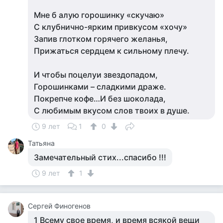
Мне б алую горошинку «скучаю»
С клубнично-ярким привкусом «хочу»
Запив глотком горячего желанья,
Прижаться сердцем к сильному плечу.
И чтобы поцелуи звездопадом,
Горошинками – сладкими драже.
Покрепче кофе…И без шоколада,
С любимым вкусом слов твоих в душе.
9 лет
1
0
Татьяна
Замечательный стих...спасибо !!!
9 лет
1
Сергей Финогенов
1 Всему свое время, и время всякой вещи