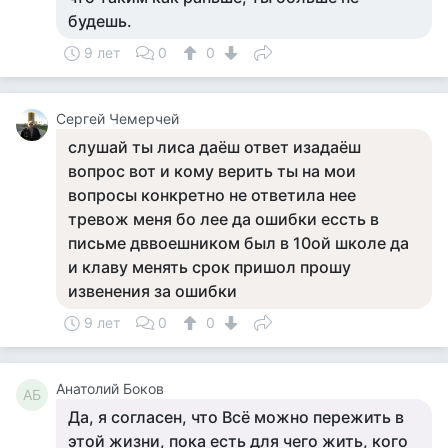
будешь.
9 лет
0
0
Сергей Чемерчей
слушай ты лиса даёш ответ изадаёш
вопрос вот и кому верить ты на мои
вопросы конкретно не ответила нее
тревож меня бо лее да ошибки ессть в
письме дввоешником был в 10ой школе да
и клаву менять срок пришол прошу
извенения за ошибки
9 лет
0
0
Анатолий Боков
АБ
Да, я согласен, что Всё можно пережить в
этой жизни, пока есть для чего жить, кого