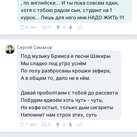
, по английски... И ты пока совсем один,
хотя с тобою рядом сын, студент на 1
курсе... Лишь для него мне НАДО ЖИТЬ !!!
9 лет
0
0
Сергей Симаков
Под музыку Брамса и песни Шакиры
Мы сладко под утро уснём
По полу разбросаны крошки зефира,
А в общем то, дело не в нём.
Давай проболтаем с тобой до рассвета
Побудем вдвоём хоть чуть - чуть,
Но кофе остыл, только дым сигареты
Напомнит нам строк этих, суть
7 лет
0
0