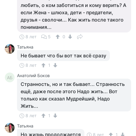
любить, о ком заботиться и кому верить? А
если Жена - шлюха, дети - предатели,
друзья - сволочи... Как жить после такого
понимания...
8 лет
5
0
Татьяна
Не бывает что бы вот так всё сразу
8 лет
1
Анатолий Боков
АБ
Странность, но и так бывает... Странность
ещё, даже после этого Надо жить... Вот
только как сказал Мудрейший, Надо
Жить...
8 лет
1
Татьяна
Но жизнь продолжается
8 лет
1