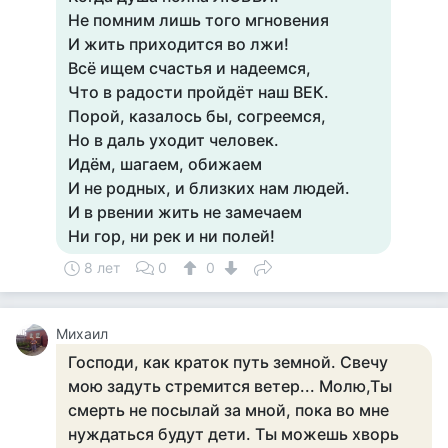
Не помним лишь того мгновения
И жить приходится во лжи!
Всё ищем счастья и надеемся,
Что в радости пройдёт наш ВЕК.
Порой, казалось бы, согреемся,
Но в даль уходит человек.
Идём, шагаем, обижаем
И не родных, и близких нам людей.
И в рвении жить не замечаем
Ни гор, ни рек и ни полей!
8 лет
0
0
Михаил
Господи, как краток путь земной. Свечу
мою задуть стремится ветер... Молю,Ты
смерть не посылай за мной, пока во мне
нуждаться будут дети. Ты можешь хворь