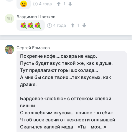
4 года
1
Владимир Цветков
ВЦ
4 года
1
Сергей Ермаков
Покрепче кофе….сахара не надо.
Пусть будет вкус такой же, как в душе.
Тут предлагают горы шоколада…
А мне бы слов твоих…тех вкусных, как
драже.
Бардовое «люблю» с оттенком спелой
вишни.
С волшебным вкусом… пряное - «тебя»
Чтоб воск свечи от нежности оплывшей
Скатился каплей меда - «Ты - моя…»