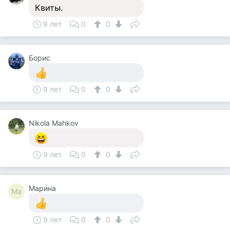
Квиты.
9 лет
0
0
Борис
9 лет
0
0
Nikola Mahkov
9 лет
0
0
Марина
Ма
9 лет
0
0