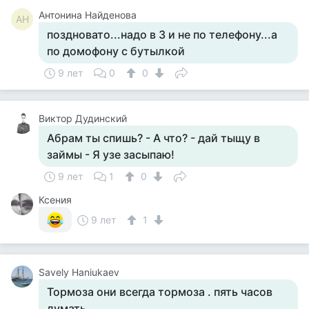
Антонина Найденова
АН
поздновато...надо в 3 и не по телефону...а
по домофону с бутылкой
9 лет
0
0
Виктор Дудинский
Абрам ты спишь? - А что? - дай тыщу в
займы - Я узе засыпаю!
9 лет
1
0
Ксения
9 лет
1
Savely Haniukaev
Тормоза они всегда тормоза . пять часов
думать..