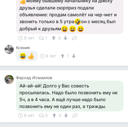
моему бывшему начальнику на днюху
друзья сделали сюрприз подали
объявление: продам самолёт на чер-мет и
звонить только в 5 утра
он с месяц был
добрый к друзьям
9 лет
1
0
Ксения
9 лет
1
Фархад Исмаилов
Ай-ай-ай! Долго у Вас совесть
просыпалась. Надо было позвонить ему не
5ч, а в 4 часа. А ещё лучше надо было
позвонить ему не один раз, а трижды.
9 лет
0
0