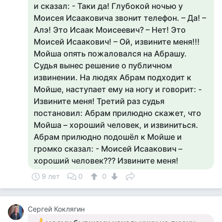
и сказал: - Таки да! Глубокой ночью у
Моисея Исааковича звонит телефон. – Да! –
Алэ! Это Исаак Моисеевич? – Нет! Это
Моисей Исаакович! – Ой, извините меня!!!
Мойша опять пожаловался на Абрашу.
Судья вынес решение о публичном
извинении. На людях Абрам подходит к
Мойше, наступает ему на ногу и говорит: -
Извините меня! Третий раз судья
постановил: Абрам прилюдно скажет, что
Мойша – хороший человек, и извиниться.
Абрам прилюдно подошёл к Мойше и
громко сказал: - Моисей Исаакович –
хороший человек??? Извините меня!
9 лет
0
0
Сергей Коклягин