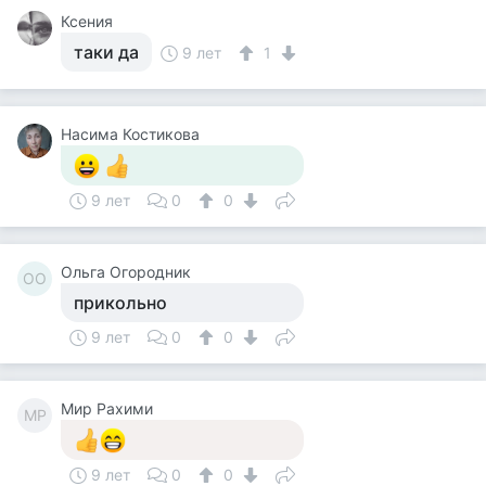
Ксения
таки да
9 лет
1
Насима Костикова
9 лет
0
0
Ольга Огородник
ОО
прикольно
9 лет
0
0
Мир Рахими
МР
9 лет
0
0