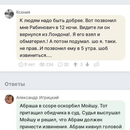
Ксения
К людям надо быть добрее. Вот позвонил
мне Рабинович в 12 ночи. Видите ли он
вернулся из Лондона!. Я его взял и
обматерил.! А потом подумал. шо я. таки.
не прав..И позвонил ему в 5 утра. шоб
извиниться....
9 лет
234
20
3
Ответы
Александр Игрицкий
Абраша в ссоре оскорбил Мойшу. Тот
притащил обидчика в суд. Судья выслушал
Мойшу и решил, что Абрам должен
принести извинения. Абрам кивнул головой