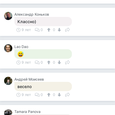
Александр Коньков
Классно)
9 лет
0
0
Lao Dao
9 лет
0
0
Андрей Моисеев
весело
9 лет
0
0
Tamara Panova