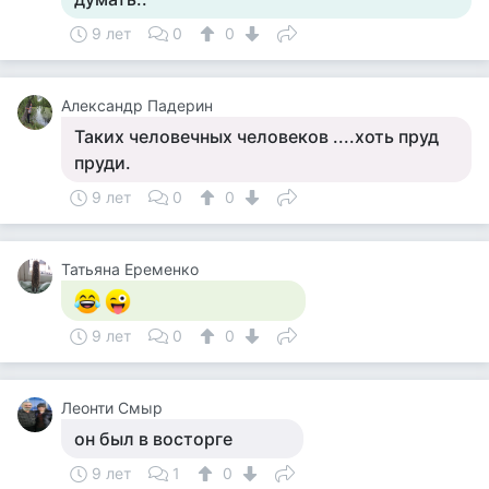
9 лет
0
0
Александр Падерин
Таких человечных человеков ....хоть пруд
пруди.
9 лет
0
0
Татьяна Еременко
9 лет
0
0
Леонти Смыр
он был в восторге
9 лет
1
0