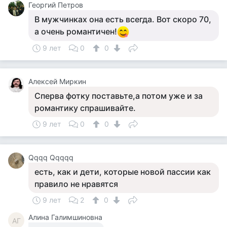
Георгий Петров
В мужчинках она есть всегда. Вот скоро 70,
а очень романтичен!
9 лет
0
0
Алексей Миркин
Сперва фотку поставьте,а потом уже и за
романтику спрашивайте.
9 лет
0
0
Qqqq Qqqqq
есть, как и дети, которые новой пассии как
правило не нравятся
9 лет
2
0
Алина Галимшиновна
АГ