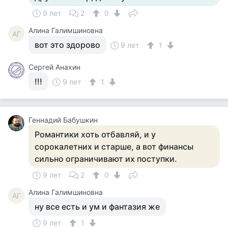
9 лет
2
0
Алина Галимшиновна
АГ
вот это здорово
9 лет
1
Сергей Анахин
!!!
9 лет
1
Геннадий Бабушкин
Романтики хоть отбавляй, и у
сорокалетних и старше, а вот финансы
сильно ограничивают их поступки.
9 лет
2
0
Алина Галимшиновна
АГ
ну все есть и ум и фантазия же
9 лет
1