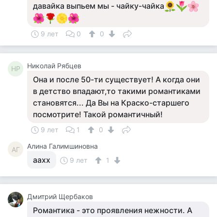
давайка выпьем мы - чайку-чайка
9 лет
0
0
Николай Рябцев
НР
Она и после 50-ти существует! А когда они
в детство впадают,то такими романтиками
становятся... Да Вы на Краско-старшего
посмотрите! Такой романтичный!
9 лет
1
0
Алина Галимшиновна
АГ
аахх
9 лет
1
Дмитрий Щербаков
Романтика - это проявления нежности. А