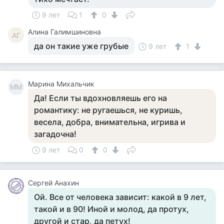
9 лет
1
0
Алина Галимшиновна
АГ
да он такие уже грубые
9 лет
1
Марина Михальчик
ММ
Да! Если ты вдохновляешь его на
романтику: не ругаешься, не куришь,
весела, добра, внимательна, игрива и
загадочна!
9 лет
0
0
Сергей Анахин
Ой. Все от человека зависит: какой в 9 лет,
такой и в 90! Иной и молод, да протух,
другой и стар, да петух!