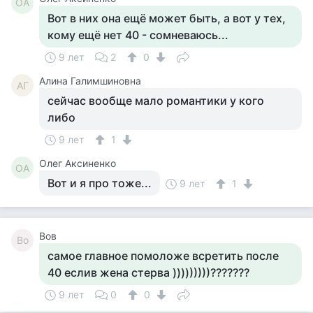
ОА
Вот в них она ещё может быть, а вот у тех,
кому ещё нет 40 - сомневаюсь...
9 лет
2
0
Алина Галимшиновна
АГ
сейчас вообще мало романтики у кого
либо
9 лет
1
Олег Аксиненко
ОА
Вот и я про тоже...
9 лет
1
Вов
Во
самое главное помоложе всретить после
40 еслив жена стерва )))))))))???????
9 лет
0
0