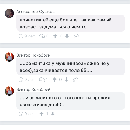
Александр Сушков
приветик,её еще больше,так как самый
возраст задуматься о чем то
9 лет
0
0
Виктор Конобрий
....романтика у мужчин(возможно не у
всех),заканчивается поле 65....
9 лет
1
0
Виктор Конобрий
....и зависит это от того как ты прожил
свою жизнь до 40...
9 лет
1