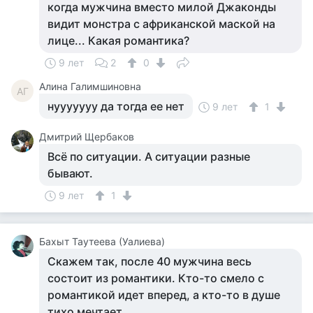
когда мужчина вместо милой Джаконды
видит монстра с африканской маской на
лице... Какая романтика?
9 лет
2
0
Алина Галимшиновна
АГ
нууууууу да тогда ее нет
9 лет
1
Дмитрий Щербаков
Всё по ситуации. А ситуации разные
бывают.
9 лет
1
Бахыт Таутеева (Уалиева)
Скажем так, после 40 мужчина весь
состоит из романтики. Кто-то смело с
романтикой идет вперед, а кто-то в душе
тихо мечтает.