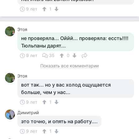
9 лет
1
Этоя
не проверяла... Оййй... проверяла: ессть!!!!
Тюльпаны дарят...
9 лет
35
0
Показать все комментарии
Этоя
вот так... но у вас холод ощущается
больше, чем у нас...
9 лет
1
Димитрий
это точно, и опять на работу....
9 лет
1