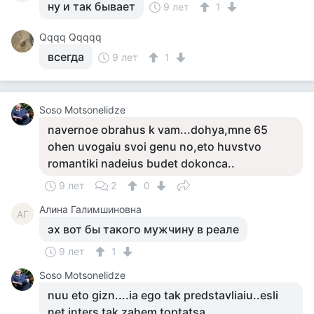
ну и так бывает
9 лет
1
Qqqq Qqqqq
всегда
9 лет
1
Soso Motsonelidze
navernoe obrahus k vam...dohya,mne 65
ohen uvogaiu svoi genu no,eto huvstvo
romantiki nadeius budet dokonca..
9 лет
2
0
Алина Галимшиновна
АГ
эх вот бы такого мужчину в реале
9 лет
1
Soso Motsonelidze
nuu eto gizn....ia ego tak predstavliaiu..esli
net inters tak zahem toptatsa..