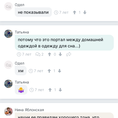
Одел
Од
не показывали
7 лет
1
Татьяна
потому что это портал между домашней
одеждой в одежду для сна...)
7 лет
2
0
Одел
Од
хм
7 лет
1
Татьяна
7 лет
1
Нина Яблонская
научи ее правилам хорошего тона, что