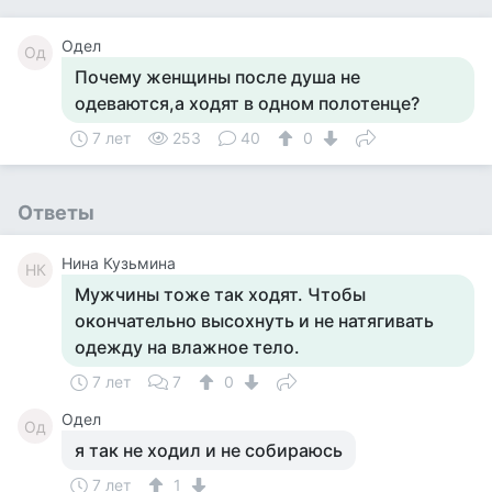
Одел
Од
Почему женщины после душа не
одеваются,а ходят в одном полотенце?
7 лет
253
40
0
Ответы
Нина Кузьмина
НК
Мужчины тоже так ходят. Чтобы
окончательно высохнуть и не натягивать
одежду на влажное тело.
7 лет
7
0
Одел
Од
я так не ходил и не собираюсь
7 лет
1