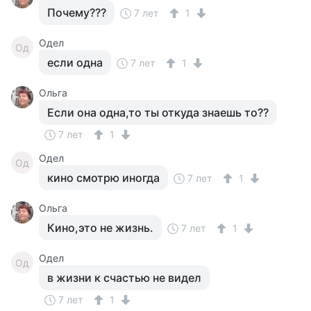
Почему???
7 лет
1
Одел
Од
если одна
7 лет
1
Ольга
Если она одна,то ты откуда знаешь то??
7 лет
1
Одел
Од
кино смотрю иногда
7 лет
1
Ольга
Кино,это не жизнь.
7 лет
1
Одел
Од
в жизни к счастью не видел
7 лет
1