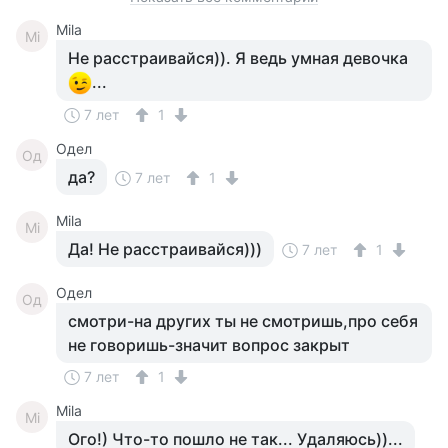
Mila
Mi
Не расстраивайся)). Я ведь умная девочка
...
7 лет
1
Одел
Од
да?
7 лет
1
Mila
Mi
Да! Не расстраивайся)))
7 лет
1
Одел
Од
смотри-на других ты не смотришь,про себя
не говоришь-значит вопрос закрыт
7 лет
1
Mila
Mi
Ого!) Что-то пошло не так... Удаляюсь))...