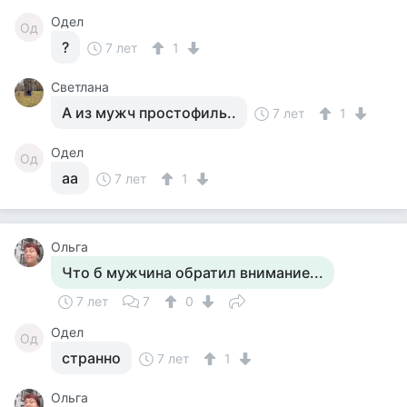
Одел
Од
?
7 лет
1
Светлана
А из мужч простофиль..
7 лет
1
Одел
Од
аа
7 лет
1
Ольга
Что б мужчина обратил внимание...
7 лет
7
0
Одел
Од
странно
7 лет
1
Ольга