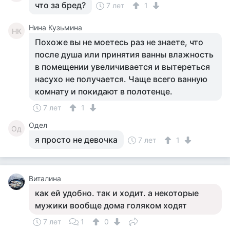
что за бред?
7 лет
1
Нина Кузьмина
НК
Похоже вы не моетесь раз не знаете, что
после душа или принятия ванны влажность
в помещении увеличивается и вытереться
насухо не получается. Чаще всего ванную
комнату и покидают в полотенце.
7 лет
1
Одел
Од
я просто не девочка
7 лет
1
Виталина
как ей удобно. так и ходит. а некоторые
мужики вообще дома голяком ходят
7 лет
1
0