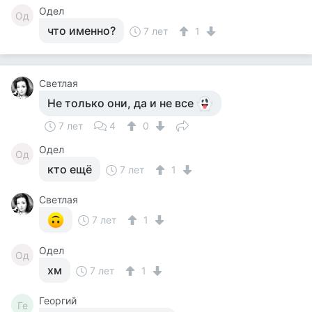
Одел
Од
что именно?
7 лет
1
Светлая
Не только они, да и не все
7 лет
4
0
Одел
Од
кто ещё
7 лет
1
Светлая
7 лет
1
Одел
Од
хм
7 лет
1
Георгий
Ге