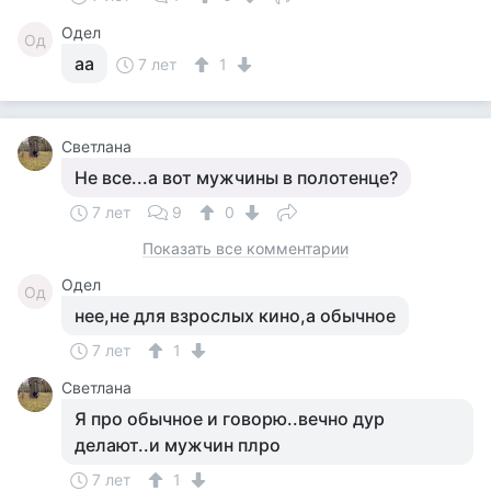
Одел
Од
аа
7 лет
1
Светлана
Не все...а вот мужчины в полотенце?
7 лет
9
0
Показать все комментарии
Одел
Од
нее,не для взрослых кино,а обычное
7 лет
1
Светлана
Я про обычное и говорю..вечно дур
делают..и мужчин плро
7 лет
1