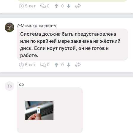
5 лет
0
0
Z-Мимокрокодил-V
Система должна быть предустановлена
или по крайней мере закачана на жёсткий
диск. Если ноут пустой, он не готов к
работе.
5 лет
0
0
Тор
То