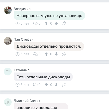
Владимир
Наверное сам уже не установищь
5 лет
0
0
Пан Стефа́н
Дисководы отдельно продаются.
5 лет
0
0
Татьяна *
Т*
Есть отдельные дисководы
5 лет
0
0
Дмитрий Сомик
ДС
спросите у продавца