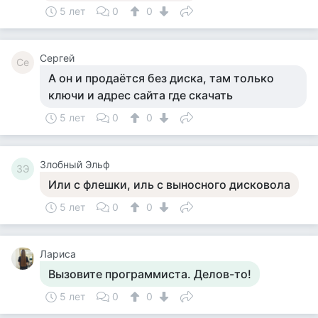
5 лет
0
0
Сергей
Се
А он и продаётся без диска, там только
ключи и адрес сайта где скачать
5 лет
0
0
Злобный Эльф
ЗЭ
Или с флешки, иль с выносного дисковола
5 лет
0
0
Лариса
Вызовите программиста. Делов-то!
5 лет
0
0