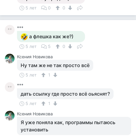
5 лет
0
0
***
**
а флешка как же?)
5 лет
5
0
Ксения Новикова
Ну там же не так просто всё
5 лет
1
***
**
дать ссылку где просто всё оьяснят?
5 лет
1
Ксения Новикова
Я уже поняла как, программы пытаюсь
установить