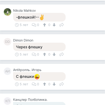
Nikola Mahkov
-флешкой!--
5 лет
0
0
Dimon Dimon
DD
Через флешку
5 лет
0
0
Antitролль. Игорь
AИ
С флешки
5 лет
0
0
Канцлер Полботинка.
КП