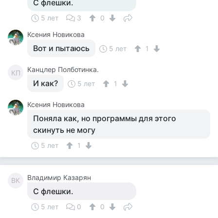
С флешки.
5 лет
3
0
Ксения Новикова
Вот и пытаюсь
5 лет
1
Канцлер Полботинка.
КП
И как?
5 лет
1
Ксения Новикова
Поняла как, но программы для этого
скинуть не могу
5 лет
1
Владимир Казарян
ВК
С флешки.
5 лет
0
0