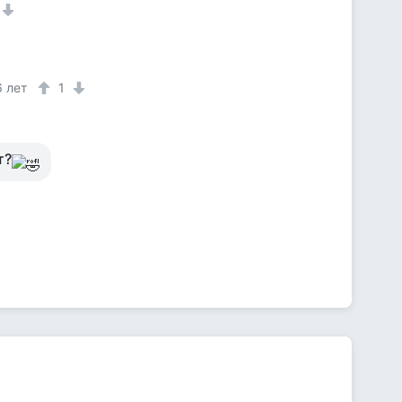
6 лет
1
т?