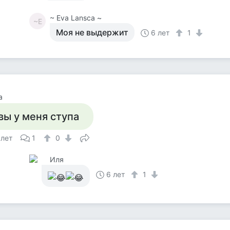
~ Eva Lansca ~
~E
Моя не выдержит
6 лет
1
а
вы у меня ступа
 лет
1
0
Иля
6 лет
1