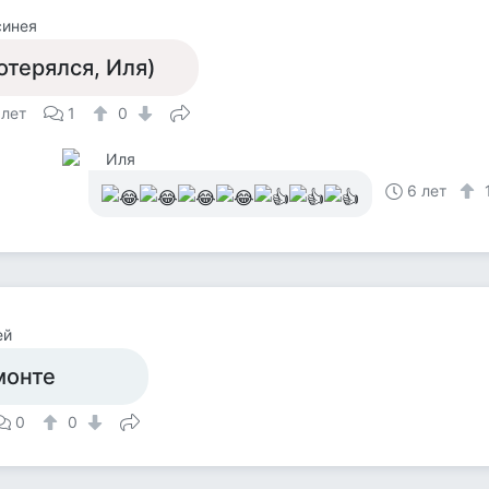
синея
отерялся, Иля)
 лет
1
0
Иля
6 лет
ей
монте
0
0