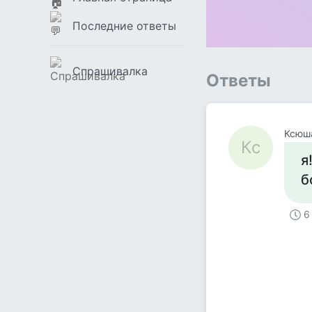
Последние ответы
Спрашивалка
Ответы
Ксюш
Кс
я
б
6