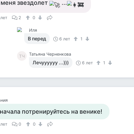
 меня звездолет
...
 лет
2
0
Иля
В перед
6 лет
1
Татьяна Черненкова
ТЧ
Лечуууууу ...)))
6 лет
1
ания
начала потренируйтесь на венике!
 лет
0
0