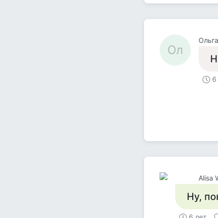
Ольг
Ол
Н
6
Alisa
Ну, по
6 лет