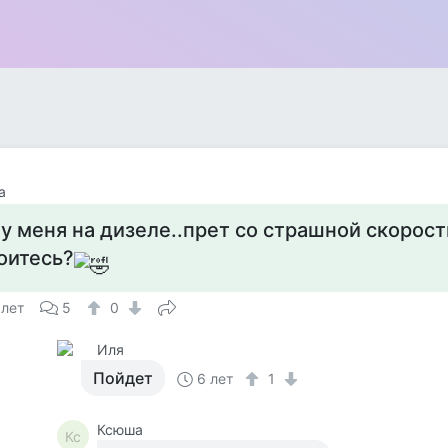
а
!у меня на дизеле..прет со страшной скорост
оитесь?
 лет
5
0
Иля
Пойдет
6 лет
1
Ксюша
Кс