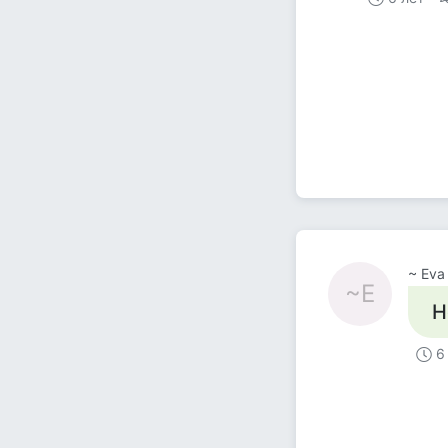
~ Eva
~E
Н
6