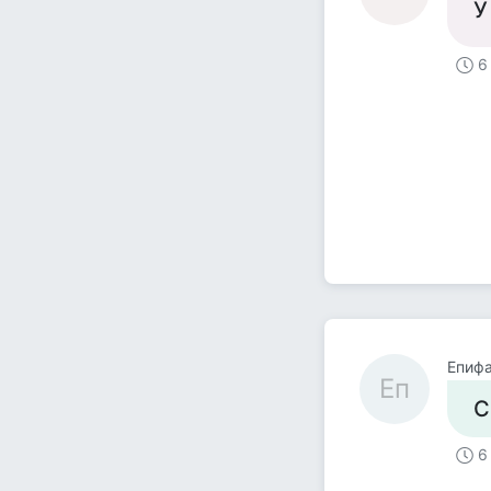
У
6
Епиф
Еп
С
6