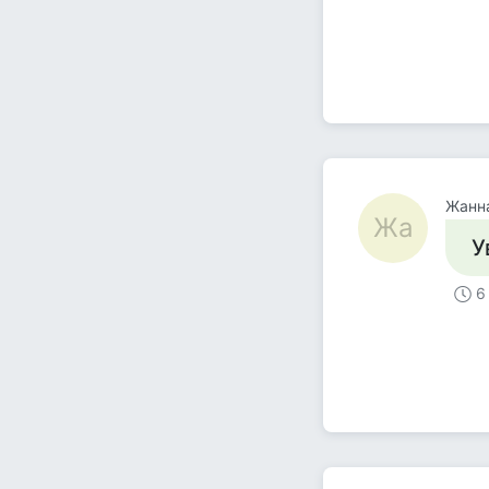
Жанн
Жа
У
6