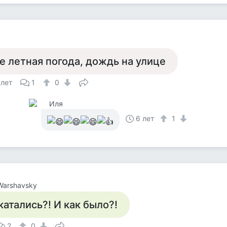
а
е летная погода, дождь на улице
 лет
1
0
Иля
6 лет
1
 Warshavsky
катались?! И как было?!
2
0