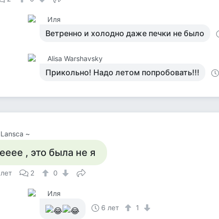
Иля
Ветренно и холодно даже печки не было
Alisa Warshavsky
Прикольно! Надо летом попробовать!!!
 Lansca ~
ееее , это была не я
 лет
2
0
Иля
6 лет
1