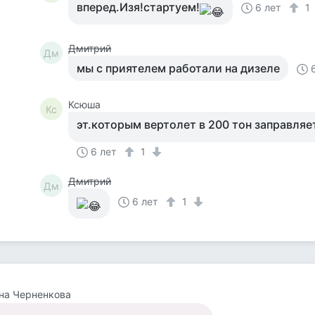
вперед.Изя!стартуем!
6 лет
1
Дмитрий
Дм
мы с приятелем работали на дизеле
Ксюша
Кс
эт.которым вертолет в 200 тон заправляе
6 лет
1
Дмитрий
Дм
6 лет
1
на Черненкова