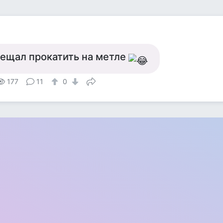
бещал прокатить на метле
177
11
0