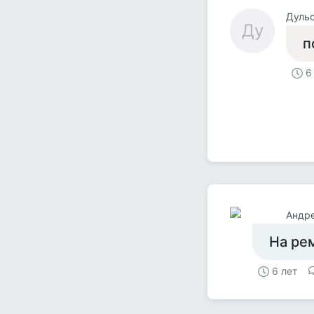
Дуль
Ду
п
6
Андр
На ре
6 лет