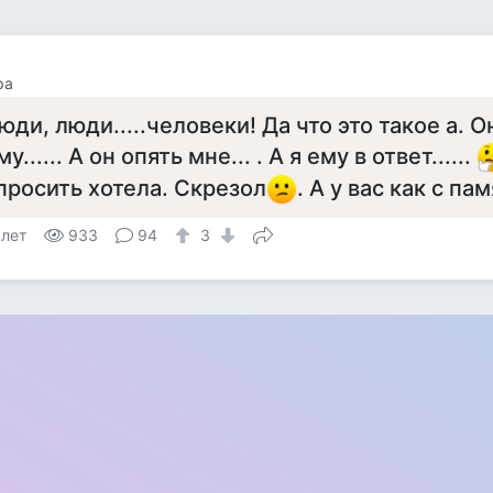
ра
юди, люди.....человеки! Да что это такое а. Он
му...... А он опять мне... . А я ему в ответ......
просить хотела. Скрезол
. А у вас как с па
 лет
933
94
3