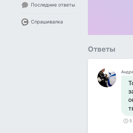
Последние ответы
Спрашивалка
Ответы
Андр
Т
з
о
т
5