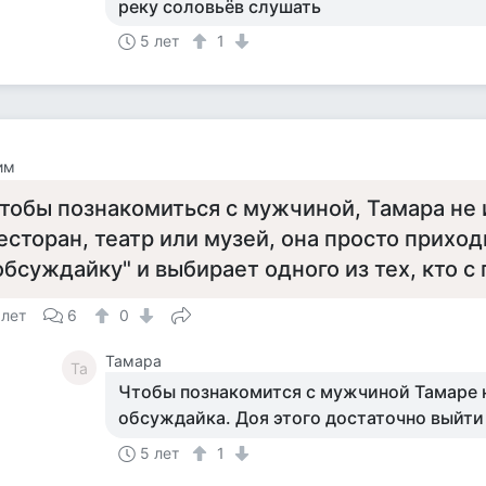
реку соловьёв слушать
5 лет
1
им
тобы познакомиться с мужчиной, Тамара не 
есторан, театр или музей, она просто приход
обсуждайку" и выбирает одного из тех, кто 
 лет
6
0
Тамара
Та
Чтобы познакомится с мужчиной Тамаре 
обсуждайка. Доя этого достаточно выйти
5 лет
1