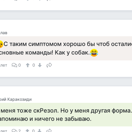
слав
С таким симптомом хорошо бы чтоб остали
сновные команды! Как у собак.
 лет
0
0
рий Каракозиди
 меня тоже скРезол. Но у меня другая форма..
апоминаю и ничего не забываю.
 лет
2
0