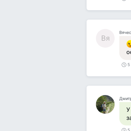
Вяче
Вя
о
5
Дмит
У
з
5