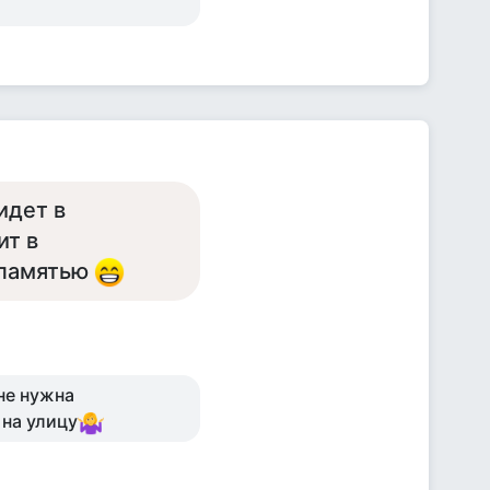
идет в
ит в
с памятью
не нужна
 на улицу