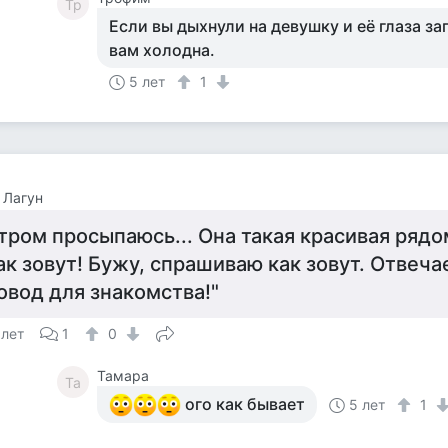
Тр
Если вы дыхнули на девушку и её глаза зап
вам холодна.
5 лет
1
 Лагун
тром просыпаюсь... Она такая красивая рядом
ак зовут! Бужу, спрашиваю как зовут. Отвечае
овод для знакомства!"
 лет
1
0
Тамара
Та
ого как бывает
5 лет
1