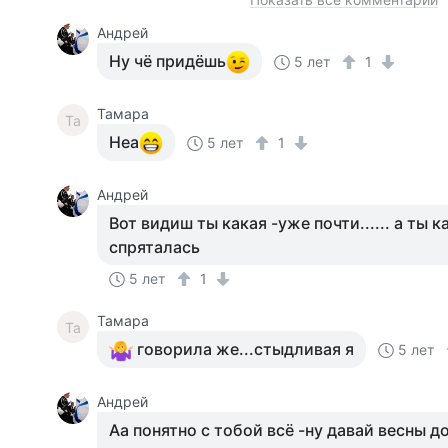
Андрей
Ну чё придёшь
5 лет
1
Тамара
Та
Неа
5 лет
1
Андрей
Вот видиш ты какая -уже почти...... а ты к
спряталась
5 лет
1
Тамара
Та
говорила же...стыдливая я
5 лет
Андрей
Аа понятно с тобой всё -ну давай весны 