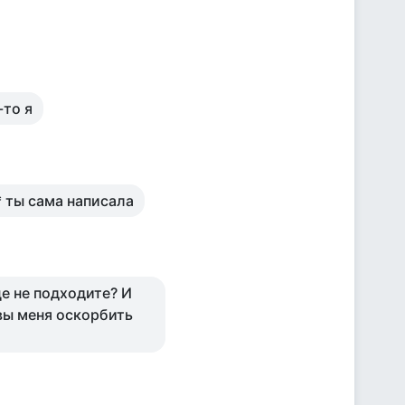
-то я
* ты сама написала
це не подходите? И
 вы меня оскорбить