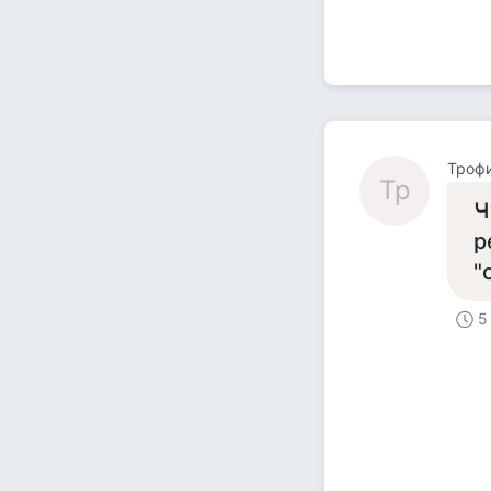
Троф
Тр
Ч
р
"
5