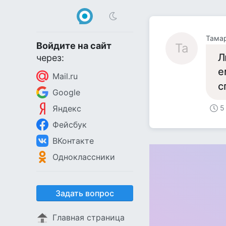
Тама
Войдите на сайт
Та
Л
через:
е
Mail.ru
с
Google
Яндекс
5
Фейсбук
ВКонтакте
Одноклассники
Задать вопрос
Главная страница