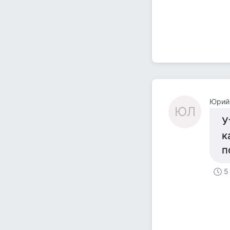
Юрий
ЮЛ
У
к
п
5