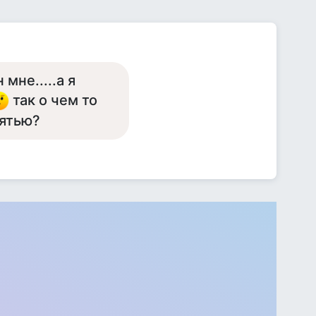
 мне.....а я
так о чем то
мятью?