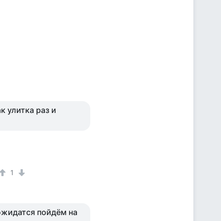
ак улитка раз и
1
дожидатся пойдём на