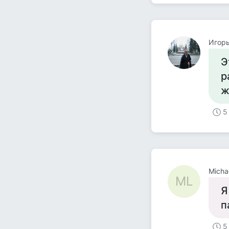
Игор
Э
р
ж
5
Micha
ML
Я
п
5