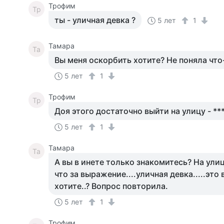
Трофим
Тр
ты - уличная девка ?
5 лет
1
Тамара
Та
Вы меня оскорбить хотите? Не поняла что
5 лет
1
Трофим
Тр
Доя этого достаточно выйти на улицу - **
5 лет
1
Тамара
Та
А вы в инете только знакомитесь? На ули
что за выражение....уличная девка.....это
хотите..? Вопрос повторила.
5 лет
1
Трофим