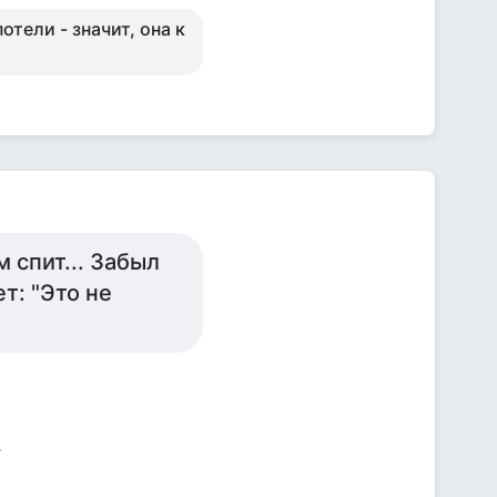
отели - значит, она к
 спит... Забыл
т: "Это не