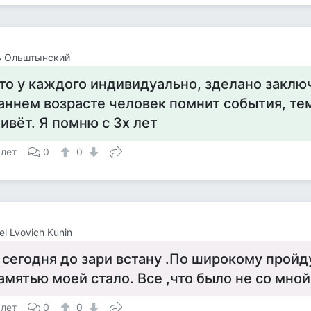
ь Ольштынский
то у каждого индивидуально, зделано заклю
аннем возрасте человек помнит события, те
ивёт. Я помню с 3х лет
 лет
0
0
el Lvovich Kunin
 сегодня до зари встану .По широкому пройду
амятью моей стало. Все ,что было не со мной 
 лет
0
0