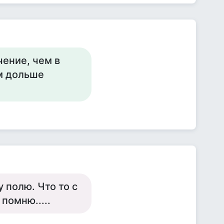
чение, чем в
м дольше
 полю. Что то с
помню.....