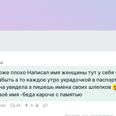
ей
оже плохо Написал имя женщины тут у себя 
абыть а то каждое утро украдочкой в паспор
на увидела а пишешь имена своих шлепков
воё имя -беда кароче с памятью
 лет
24
0
Показать все комментарии