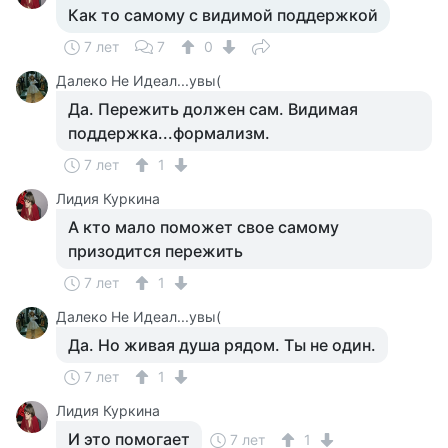
Как то самому с видимой поддержкой
7 лет
7
0
Далеко Не Идеал...увы(
Да. Пережить должен сам. Видимая
поддержка...формализм.
7 лет
1
Лидия Куркина
А кто мало поможет свое самому
призодится пережить
7 лет
1
Далеко Не Идеал...увы(
Да. Но живая душа рядом. Ты не один.
7 лет
1
Лидия Куркина
И это помогает
7 лет
1