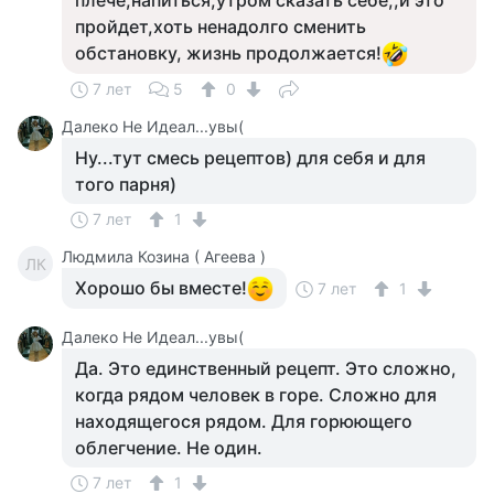
плече,напиться,утром сказать себе,,и это
пройдет,хоть ненадолго сменить
обстановку, жизнь продолжается!
7 лет
5
0
Далеко Не Идеал...увы(
Ну...тут смесь рецептов) для себя и для
того парня)
7 лет
1
Людмила Козина ( Агеева )
ЛК
Хорошо бы вместе!
7 лет
1
Далеко Не Идеал...увы(
Да. Это единственный рецепт. Это сложно,
когда рядом человек в горе. Сложно для
находящегося рядом. Для горюющего
облегчение. Не один.
7 лет
1