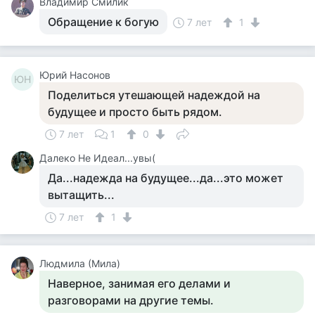
Владимир Смилик
Обращение к богую
7 лет
1
Юрий Насонов
ЮН
Поделиться утешающей надеждой на
будущее и просто быть рядом.
7 лет
1
0
Далеко Не Идеал...увы(
Да...надежда на будущее...да...это может
вытащить...
7 лет
1
Людмила (Мила)
Наверное, занимая его делами и
разговорами на другие темы.