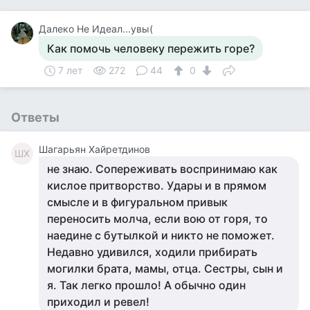
Далеко Не Идеал...увы(
Как помочь человеку пережить горе?
7 лет
272
44
0
Ответы
Шагарьян Хайретдинов
ШХ
не знаю. Сопереживать воспринимаю как
кислое притворство. Удары и в прямом
смысле и в фигуральном привык
переносить молча, если вою от горя, то
наедине с бутылкой и никто не поможет.
Недавно удивился, ходили прибирать
могилки брата, мамы, отца. Сестры, сын и
я. Так легко прошло! А обычно один
приходил и ревел!