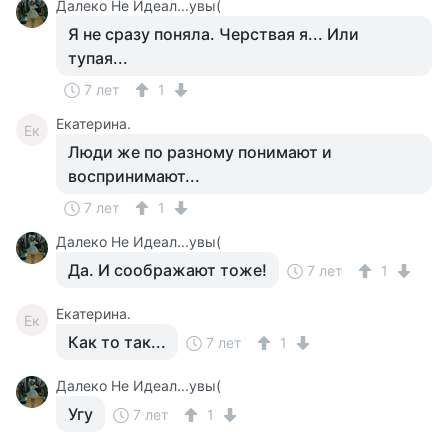
Далеко Не Идеал...увы(
Я не сразу поняла. Черствая я... Или
тупая...
7 лет
1
Екатерина.
Ек
Люди же по разному понимают и
воспринимают...
7 лет
1
Далеко Не Идеал...увы(
Да. И соображают тоже!
7 лет
1
Екатерина.
Ек
Как то так...
7 лет
1
Далеко Не Идеал...увы(
Угу
7 лет
1