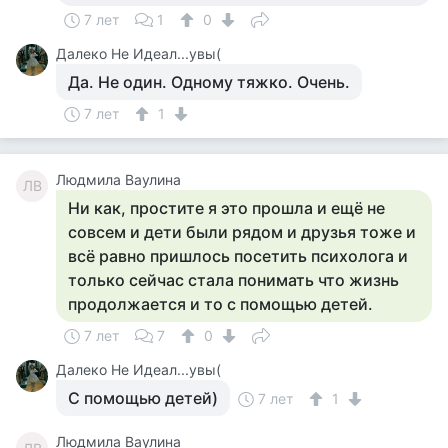
7 лет
1
0
Далеко Не Идеал...увы(
Да. Не один. Одному тяжко. Очень.
7 лет
1
Людмила Ваулина
ЛВ
Ни как, простите я это прошла и ещё не
совсем и дети были рядом и друзья тоже и
всё равно пришлось посетить психолога и
только сейчас стала понимать что жизнь
продолжается и то с помощью детей.
7 лет
7
0
Далеко Не Идеал...увы(
С помощью детей)
7 лет
1
Людмила Ваулина