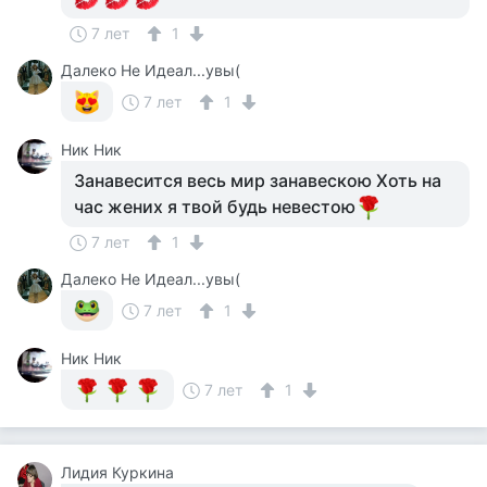
7 лет
1
Далеко Не Идеал...увы(
7 лет
1
Ник Ник
Занавесится весь мир занавескою Хоть на
час жених я твой будь невестою
7 лет
1
Далеко Не Идеал...увы(
7 лет
1
Ник Ник
7 лет
1
Лидия Куркина