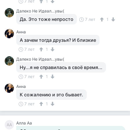
7 лет
1
Далеко Не Идеал...увы(
Да. Это тоже непросто
7 лет
1
Анна
А зачем тогда друзья? И близкие
7 лет
1
Далеко Не Идеал...увы(
Ну...я не справилась в своё время...
7 лет
1
Анна
К сожалению и это бывает.
7 лет
1
Алла Аа
АА