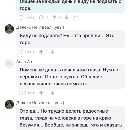
Общение каждый день и виду не подавать о
горе.
7 лет
7
0
Далеко Не Идеал...увы(
Виду не подавать? Ну...это вряд ли... Это
горе.
7 лет
1
Алла Аа
АА
Поменьше делать печальные глаза. Нужно
пережить. Просто нужно. Общение
ненавязчивое очень поможет.
7 лет
1
Далеко Не Идеал...увы(
Это да... Но трудно делать радостные
глаза, глядя на человека в горе на краю
безумия... Вообще, не знаешь, что и сказать