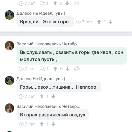
7 лет
1
0
Далеко Не Идеал...увы(
Вряд ли.. Это ж горе.
7 лет
1
Василий Неколаевичь Четвёркин
Выслушивать , свазить в горы где хвоя , сон
молитса пусть ,
7 лет
7
0
Далеко Не Идеал...увы(
Горы....хвоя...тишина... Неплохо.
7 лет
1
Василий Неколаевичь Четвёркин
В горах разряженый воздух
7 лет
1