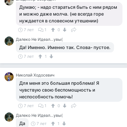
Думаю; - надо стараться быть с ним рядом
и можно даже молча. (не всегда горе
нуждается в словесном утешении)
7 лет
1
0
Далеко Не Идеал...увы(
Да! Именно. Именно так. Слова- пустое.
7 лет
1
Николай Ходосевич
Для меня это большая проблема! Я
чувствую свою беспомощность и
неспособность помочь!
7 лет
1
0
Далеко Не Идеал...увы(
Да
7 лет
1