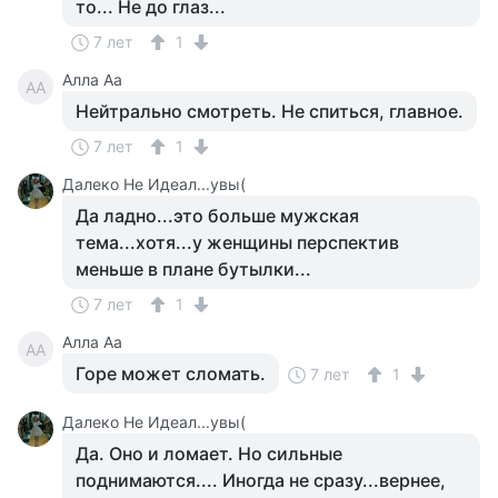
то... Не до глаз...
7 лет
1
Алла Аа
АА
Нейтрально смотреть. Не спиться, главное.
7 лет
1
Далеко Не Идеал...увы(
Да ладно...это больше мужская
тема...хотя...у женщины перспектив
меньше в плане бутылки...
7 лет
1
Алла Аа
АА
Горе может сломать.
7 лет
1
Далеко Не Идеал...увы(
Да. Оно и ломает. Но сильные
поднимаются.... Иногда не сразу...вернее,