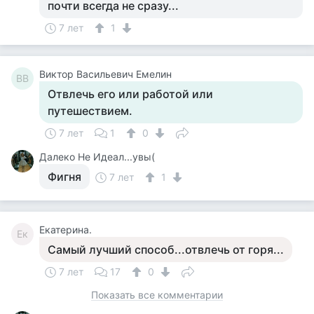
почти всегда не сразу...
7 лет
1
Виктор Васильевич Емелин
ВВ
Отвлечь его или работой или
путешествием.
7 лет
1
0
Далеко Не Идеал...увы(
Фигня
7 лет
1
Екатерина.
Ек
Самый лучший способ...отвлечь от горя...
7 лет
17
0
Показать все комментарии