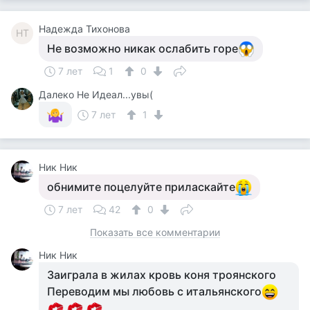
Надежда Тихонова
НТ
Не возможно никак ослабить горе
7 лет
1
0
Далеко Не Идеал...увы(
7 лет
1
Ник Ник
обнимите поцелуйте приласкайте
7 лет
42
0
Показать все комментарии
Ник Ник
Заиграла в жилах кровь коня троянского
Переводим мы любовь с итальянского