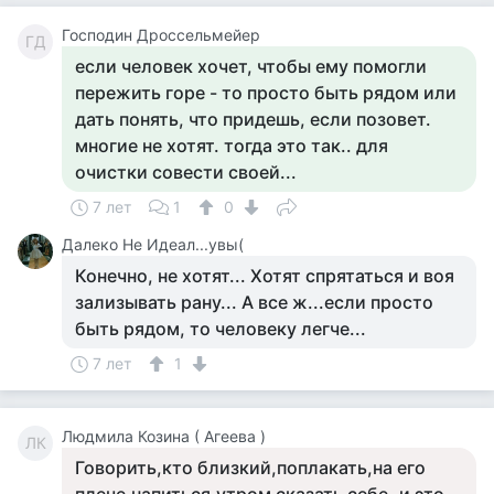
Господин Дроссельмейер
ГД
если человек хочет, чтобы ему помогли
пережить горе - то просто быть рядом или
дать понять, что придешь, если позовет.
многие не хотят. тогда это так.. для
очистки совести своей...
7 лет
1
0
Далеко Не Идеал...увы(
Конечно, не хотят... Хотят спрятаться и воя
зализывать рану... А все ж...если просто
быть рядом, то человеку легче...
7 лет
1
Людмила Козина ( Агеева )
ЛК
Говорить,кто близкий,поплакать,на его