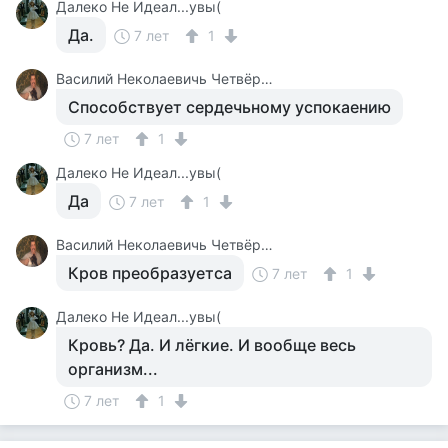
Далеко Не Идеал...увы(
Да.
7 лет
1
Василий Неколаевичь Четвёркин
Способствует сердечьному успокаению
7 лет
1
Далеко Не Идеал...увы(
Да
7 лет
1
Василий Неколаевичь Четвёркин
Кров преобразуетса
7 лет
1
Далеко Не Идеал...увы(
Кровь? Да. И лёгкие. И вообще весь
организм...
7 лет
1