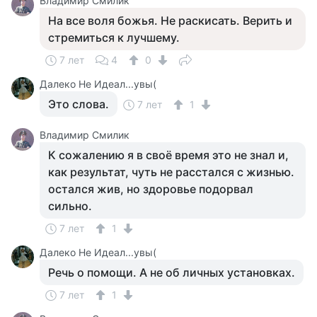
Владимир Смилик
На все воля божья. Не раскисать. Верить и
стремиться к лучшему.
7 лет
4
0
Далеко Не Идеал...увы(
Это слова.
7 лет
1
Владимир Смилик
К сожалению я в своё время это не знал и,
как результат, чуть не расстался с жизнью.
остался жив, но здоровье подорвал
сильно.
7 лет
1
Далеко Не Идеал...увы(
Речь о помощи. А не об личных установках.
7 лет
1