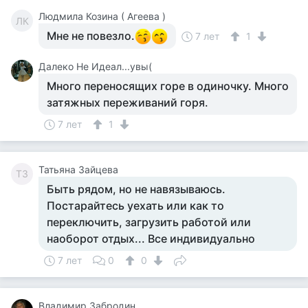
Людмила Козина ( Агеева )
ЛК
Мне не повезло.
7 лет
1
Далеко Не Идеал...увы(
Много переносящих горе в одиночку. Много
затяжных переживаний горя.
7 лет
1
Татьяна Зайцева
ТЗ
Быть рядом, но не навязываюсь.
Постарайтесь уехать или как то
переключить, загрузить работой или
наоборот отдых... Все индивидуально
7 лет
0
0
Владимир Забродин