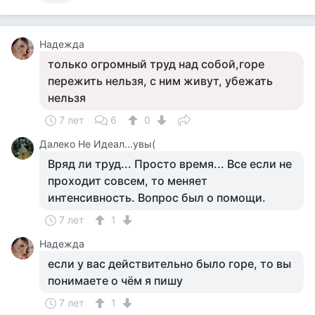
Надежда
только огромный труд над собой,горе
пережить нельзя, с ним живут, убежать
нельзя
7 лет
6
0
Далеко Не Идеал...увы(
Вряд ли труд... Просто время... Все если не
проходит совсем, то меняет
интенсивность. Вопрос был о помощи.
7 лет
1
Надежда
если у вас действительно было горе, то вы
понимаете о чём я пишу
7 лет
1