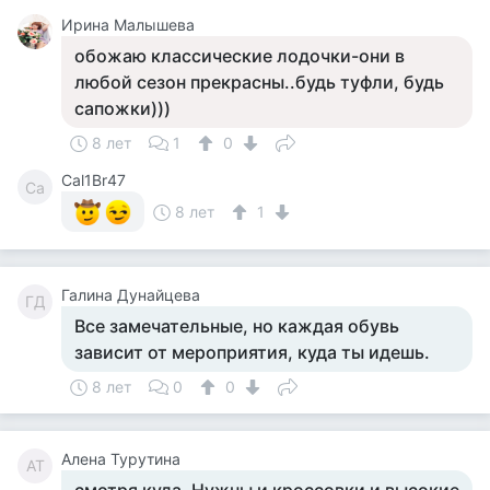
Ирина Малышева
обожаю классические лодочки-они в
любой сезон прекрасны..будь туфли, будь
сапожки)))
8 лет
1
0
Cal1Br47
Ca
8 лет
1
Галина Дунайцева
ГД
Все замечательные, но каждая обувь
зависит от мероприятия, куда ты идешь.
8 лет
0
0
Алена Турутина
АТ