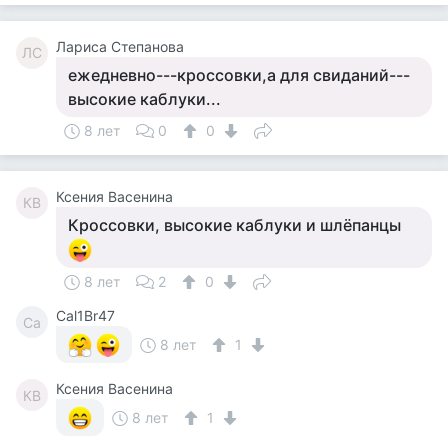
Лариса Степанова
ЛС
ежедневно---кроссовки,а для свиданий---
высокие каблуки...
8 лет
0
0
Ксения Васенина
КВ
Кроссовки, высокие каблуки и шлёпанцы
8 лет
2
0
Cal1Br47
Ca
8 лет
1
Ксения Васенина
КВ
8 лет
1