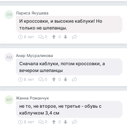
Лариса Якушева
ЛЯ
И кроссовки, и высокие каблуки! Но
только не шлепанцы.
8 лет
0
0
Анар Мусралинова
АМ
Сначала каблуки, потом кроссовки, а
вечером шлепанцы
8 лет
0
0
Жанна Романчук
ЖР
не то, не второе, не третье - обувь с
каблучком 3,4 см
8 лет
0
0