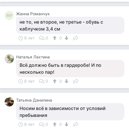
Жанна Романчук
ЖР
не то, не второе, не третье - обувь с
каблучком 3,4 см
8 лет
0
0
Наталья Лахтина
Всё должно быть в гардеробе! И по
несколько пар!
8 лет
0
0
Татьяна Данилина
Носим всё в зависимости от условий
пребывания
8 лет
0
0