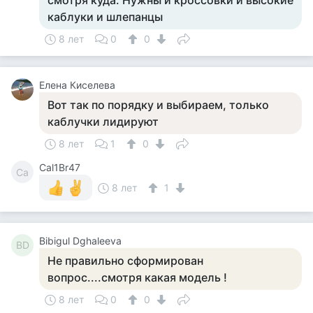
смотря куда. Нужны и кроссовки и высокие
каблуки и шлепанцы
8 лет
0
0
Елена Киселева
Вот так по порядку и выбираем, только
каблучки лидируют
8 лет
1
0
Cal1Br47
Ca
8 лет
1
Bibigul Dghaleeva
BD
Не правильно сформирован
вопрос....смотря какая модель !
8 лет
0
0