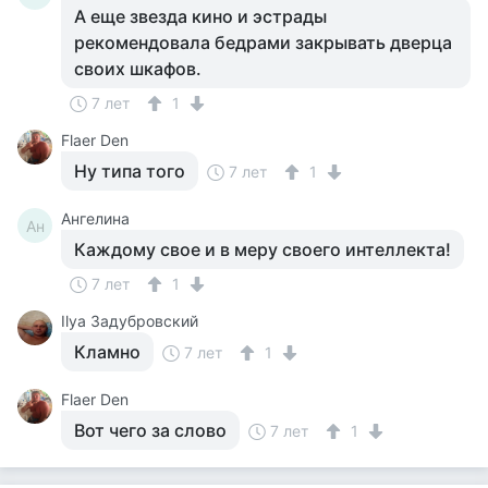
А еще звезда кино и эстрады
рекомендовала бедрами закрывать дверца
своих шкафов.
7 лет
1
Flaer Den
Ну типа того
7 лет
1
Ангелина
Ан
Каждому свое и в меру своего интеллекта!
7 лет
1
Ilya Задубровский
Кламно
7 лет
1
Flaer Den
Вот чего за слово
7 лет
1