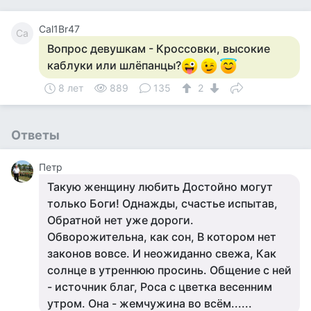
Cal1Br47
Ca
Вопрос девушкам - Кроссовки, высокие
каблуки или шлёпанцы?
8 лет
889
135
2
Ответы
Петр
Такую женщину любить Достойно могут
только Боги! Однажды, счастье испытав,
Обратной нет уже дороги.
Обворожительна, как сон, В котором нет
законов вовсе. И неожиданно свежа, Как
солнце в утреннюю просинь. Общение с ней
- источник благ, Роса с цветка весенним
утром. Она - жемчужина во всём......