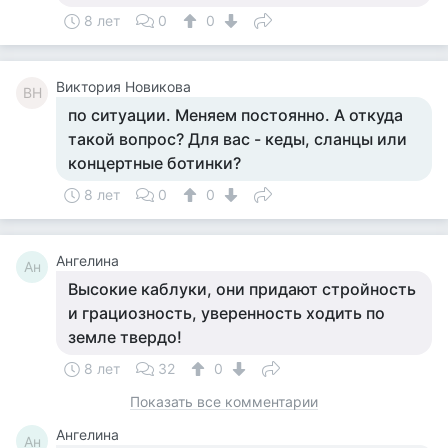
8 лет
0
0
Виктория Новикова
ВН
по ситуации. Меняем постоянно. А откуда
такой вопрос? Для вас - кеды, сланцы или
концертные ботинки?
8 лет
0
0
Ангелина
Ан
Высокие каблуки, они придают стройность
и грациозность, уверенность ходить по
земле твердо!
8 лет
32
0
Показать все комментарии
Ангелина
Ан