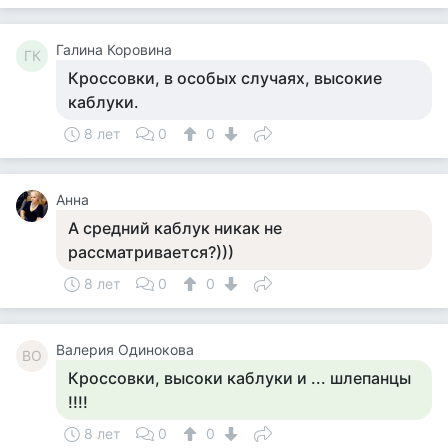
Галина Коровина
ГК
Кроссовки, в особых случаях, высокие
каблуки.
8 лет
0
0
Анна
А средний каблук никак не
рассматривается?)))
8 лет
0
0
Валерия Одинокова
ВО
Кроссовки, высоки каблуки и ... шлепанцы
!!!!
8 лет
0
0