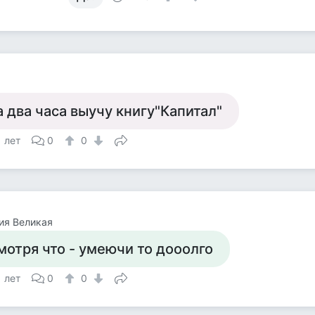
а два часа выучу книгу"Капитал"
1 лет
0
0
ия Великая
мотря что - умеючи то дооолго
1 лет
0
0