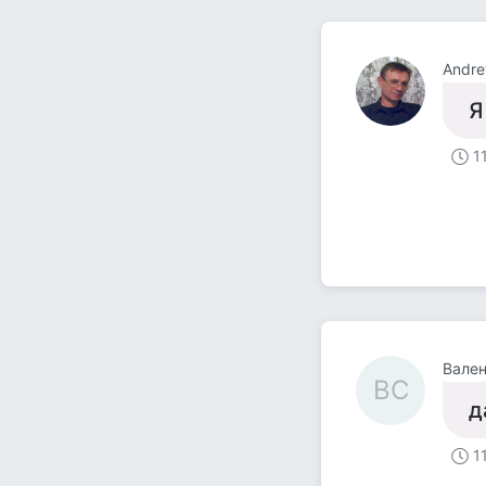
Andre
Я
1
Вален
ВС
д
1