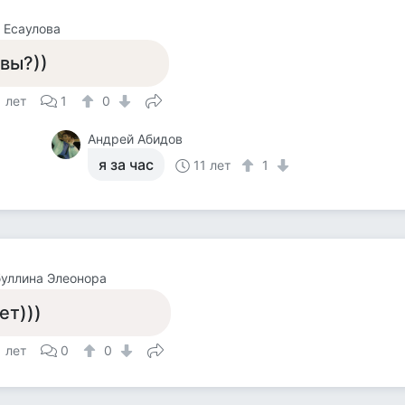
 Есаулова
 вы?))
1 лет
1
0
Андрей Абидов
я за час
11 лет
1
уллина Элеонора
ет)))
1 лет
0
0