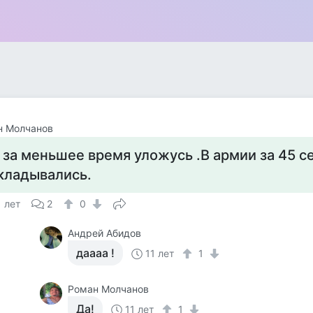
н Молчанов
 за меньшее время уложусь .В армии за 45 с
кладывались.
1 лет
2
0
Андрей Абидов
даааа !
11 лет
1
Роман Молчанов
Да!
11 лет
1