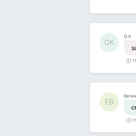
О К
ОК
з
1
Евген
ЕВ
с
1