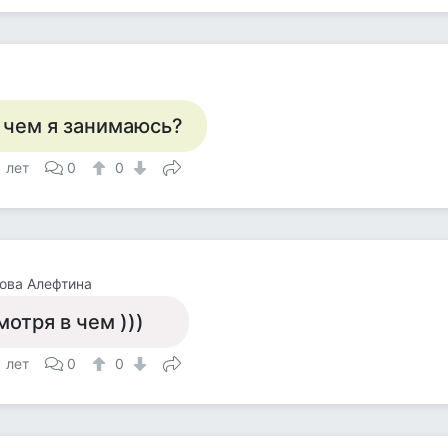
 чем я занимаюсь?
1 лет
0
0
ова Алефтина
мотря в чем )))
1 лет
0
0