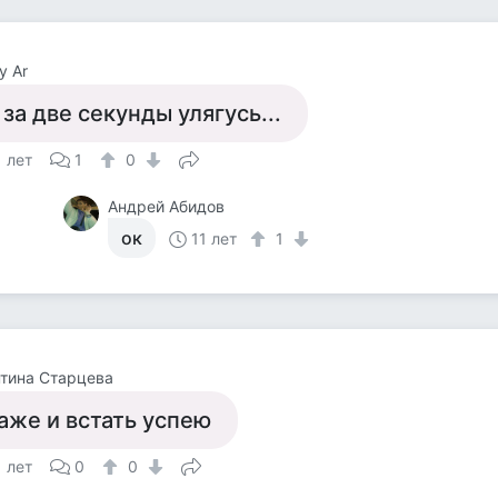
y Ar
 за две секунды улягусь...
1 лет
1
0
Андрей Абидов
ок
11 лет
1
тина Старцева
аже и встать успею
1 лет
0
0