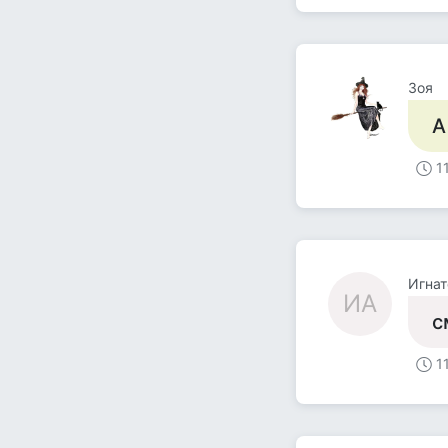
Зоя
А
1
Игнат
ИА
с
1