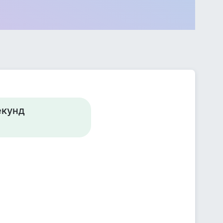
екунд