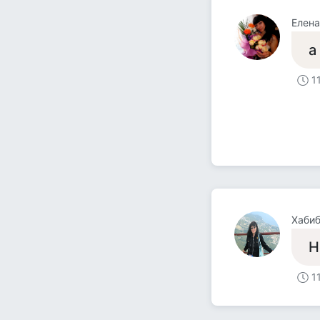
Елена
а
1
Хабиб
Н
1