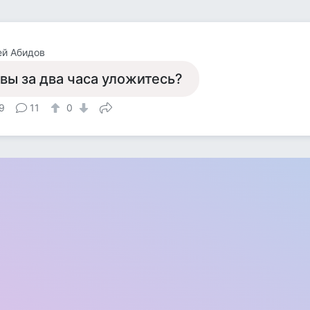
ей Абидов
 вы за два часа уложитесь?
9
11
0