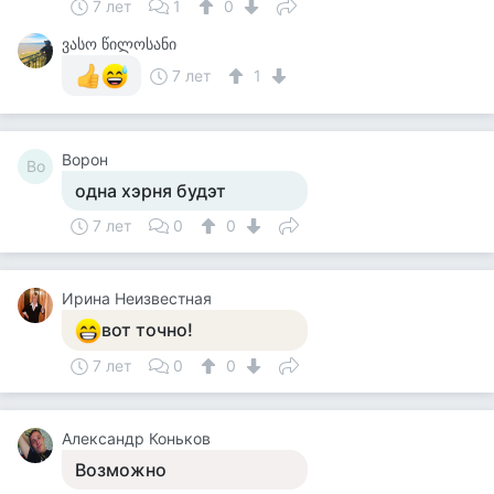
7 лет
1
0
ვასო წილოსანი
7 лет
1
Ворон
Во
одна хэрня будэт
7 лет
0
0
Ирина Неизвестная
вот точно!
7 лет
0
0
Александр Коньков
Возможно