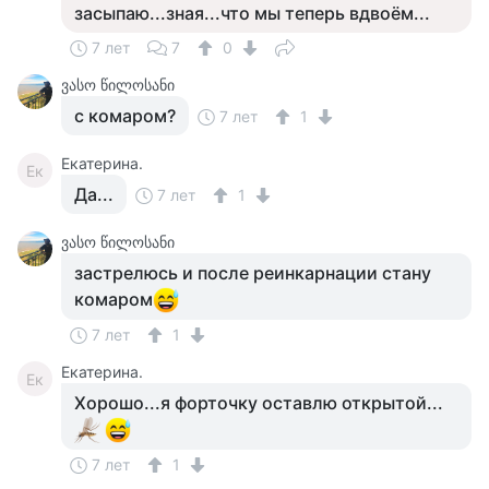
засыпаю...зная...что мы теперь вдвоём...
7 лет
7
0
ვასო წილოსანი
с комаром?
7 лет
1
Екатерина.
Ек
Да...
7 лет
1
ვასო წილოსანი
застрелюсь и после реинкарнации стану
комаром
7 лет
1
Екатерина.
Ек
Хорошо...я форточку оставлю открытой...
7 лет
1