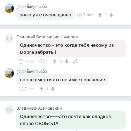
ვასო წილოსანი
знаю уже очень давно
7 лет
1
Геннадий Витальевич Чичеров
ГВ
Одиночество - это когда тебя некому из
морга забрать !
7 лет
1
0
ვასო წილოსანი
после смерти это не имеет значение
7 лет
1
Владимир Асиновский
ВА
Одиночество----это почти как сладкое
слово СВОБОДА