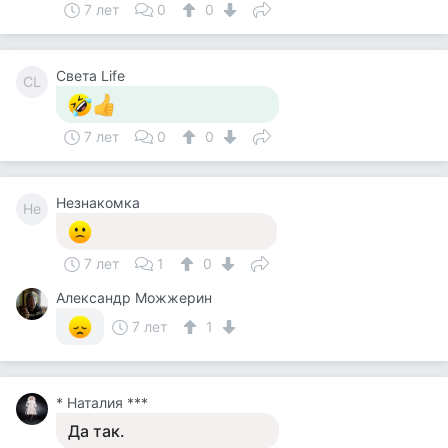
7 лет
0
0
Света Life
СL
7 лет
0
0
Незнакомка
Не
7 лет
1
0
Александр Можжерин
7 лет
1
* Наталия ***
Да так.