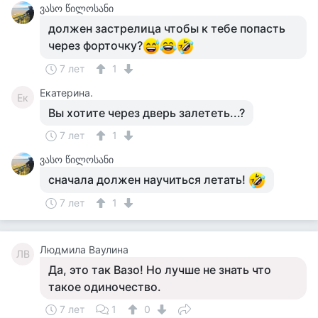
ვასო წილოსანი
должен застрелица чтобы к тебе попасть
через форточку?
7 лет
1
Екатерина.
Ек
Вы хотите через дверь залететь...?
7 лет
1
ვასო წილოსანი
сначала должен научиться летать!
7 лет
1
Людмила Ваулина
ЛВ
Да, это так Вазо! Но лучше не знать что
такое одиночество.
7 лет
1
0