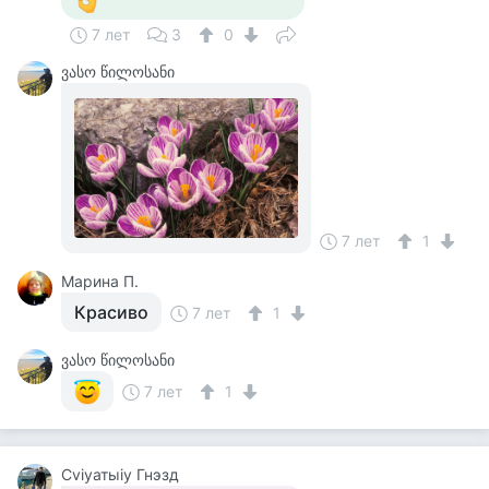
7 лет
3
0
ვასო წილოსანი
7 лет
1
Марина П.
Красиво
7 лет
1
ვასო წილოსანი
7 лет
1
Cviyатыiy Гнэзд