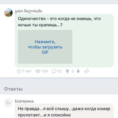
ვასო წილოსანი
Одиночество - это когда не знаешь, что
ночью ты храпишь...?
Нажмите,
чтобы загрузить
GIF
7 лет
134
12
0
Ответы
Екатерина.
Ек
Не правда...я всё слышу...даже когда комар
пролетает...и я спокойно