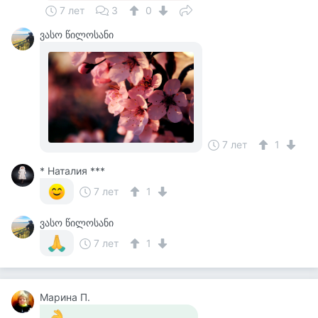
7 лет
3
0
ვასო წილოსანი
7 лет
1
* Наталия ***
7 лет
1
ვასო წილოსანი
7 лет
1
Марина П.