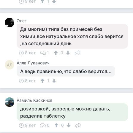
9 лет
1
Олег
Да многим) типа без примесей без
химии,все натуральное хотя слабо верится
,на сегодняшний день
8 лет
1
0
Алла Луканович
АЛ
А ведь правильно,что слабо верится...
8 лет
1
Рамиль Каскинов
дозировкой, взрослые можно давать,
разделив таблетку
9 лет
0
0