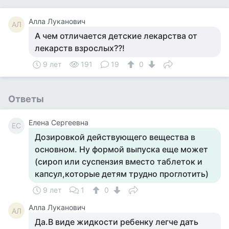
Алла Луканович
АЛ
А чем отличается детские лекарства от
лекарств взрослых??!
9 лет
191
19
0
Ответы
Елена Сергеевна
ЕС
Дозировкой действующего вещества в
основном. Ну формой выпуска еще может
(сироп или суспензия вместо таблеток и
капсул,которые детям трудно проглотить)
9 лет
1
0
Алла Луканович
АЛ
Да.В виде жидкости ребенку легче дать