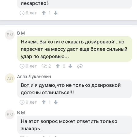
лекарство!
9 лет
1
В М
ВМ
Ничем. Вы хотите сказать дозировкой.. но
пересчет на массу даст еще более сильный
удар по здоровью...
9 лет
2
0
Алла Луканович
АЛ
Вот и я думаю,что не только дозировкой
должны отличаться!!!
9 лет
1
В М
ВМ
На этот вопрос может ответить только
знахарь..