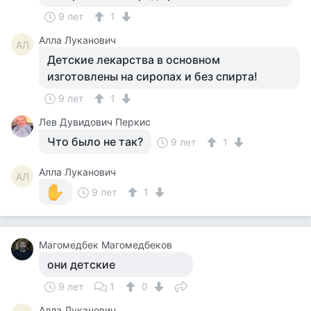
9 лет
1
Алла Луканович
АЛ
Детские лекарства в основном
изготовлены на сиропах и без спирта!
9 лет
1
Лев Дувидович Перкис
Что было не так?
9 лет
1
Алла Луканович
АЛ
9 лет
1
Магомедбек Магомедбеков
они детские
9 лет
1
0
Алла Луканович