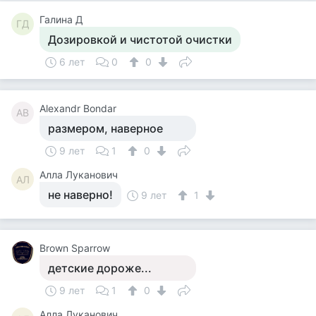
Галина Д
ГД
Дозировкой и чистотой очистки
6 лет
0
0
Alexandr Bondar
AB
размером, наверное
9 лет
1
0
Алла Луканович
АЛ
не наверно!
9 лет
1
Brown Sparrow
детские дороже...
9 лет
1
0
Алла Луканович