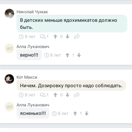
Николай Чумак
В детских меньше ядохимикатов должно
быть.
9 лет
1
0
Алла Луканович
АЛ
верно!!!
9 лет
1
Кот Макси
Ничем. Дозировку просто надо соблюдать.
9 лет
1
0
Алла Луканович
АЛ
ясненько!!!
9 лет
1