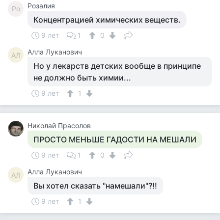
Розалия
Ро
Концентрацией химических веществ.
9 лет
1
0
Алла Луканович
АЛ
Но у лекарств детских вообще в принципе
не должно быть химии...
9 лет
1
Николай Прасолов
ПРОСТО МЕНЬШЕ ГАДОСТИ НА МЕШАЛИ
9 лет
1
0
Алла Луканович
АЛ
Вы хотел сказать "намешали"?!!
9 лет
1