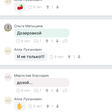
АЛ
9 лет
1
Ольга Матыцина
Дозировкой
9 лет
1
0
Алла Луканович
АЛ
И не только!!!
9 лет
1
Мирослав Бороздин
МБ
дозой...
9 лет
1
0
Алла Луканович
АЛ
9 лет
1