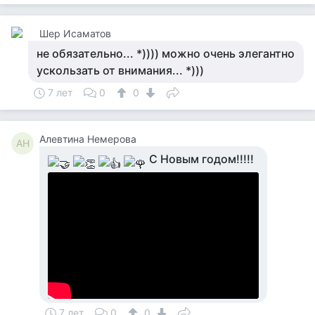
Шер Исаматов
не обязательно... *)))) можно очень элегантно
ускользать от внимания... *)))
7 лет
0
0
Алевтина Немерова
АН
С Новым годом!!!!!
7 лет
0
0