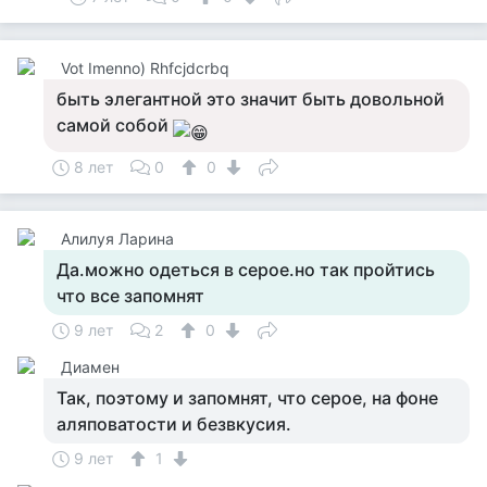
Vot Imenno) Rhfcjdcrbq
быть элегантной это значит быть довольной
самой собой
8 лет
0
0
Алилуя Ларина
Да.можно одеться в серое.но так пройтись
что все запомнят
9 лет
2
0
Диамен
Так, поэтому и запомнят, что серое, на фоне
аляповатости и безвкусия.
9 лет
1