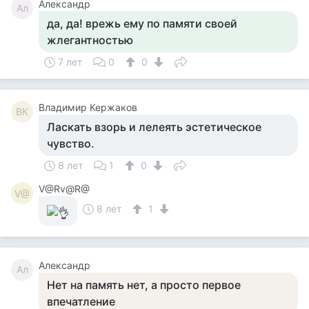
Александр
Ал
да, да! врежь ему по памяти своей
жлегантностью
7 лет
0
0
Владимир Кержаков
ВК
Ласкать взорь и лелеять эстетическое
чувство.
8 лет
1
0
V@Rv@R@
V@
8 лет
1
Александр
Ал
Нет на память нет, а просто первое
впечатление