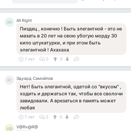
All Right
AR
Пиздец , конечно ! Быть элегантной - это не
мазать в 20 лет на свою убогую морду 30
кило штукатурки, и при этом быть
элегантной ! Ахахаха
7 лет
0
0
Эдуард Самойлов
ЭС
Нет! Быть элегантной, одетой со "вкусом" ,
ходить и держаться так, чтобы все сволочи
завидовали. А врезаться в память может
любая
7 лет
2
0
V@Rv@R@
V@