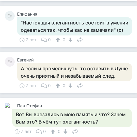
Епифания
Еп
"Настоящая элегантность состоит в умении
одеваться так, чтобы вас не замечали" (с)
7 лет
0
0
Евгений
Ев
А если и промелькнуть, то оставить в Душе
очень приятный и незабываемый след.
7 лет
0
0
Пан Стефа́н
Вот Вы врезались в мою память и что? Зачем
Вам это? В чём тут элегантность?
7 лет
0
0