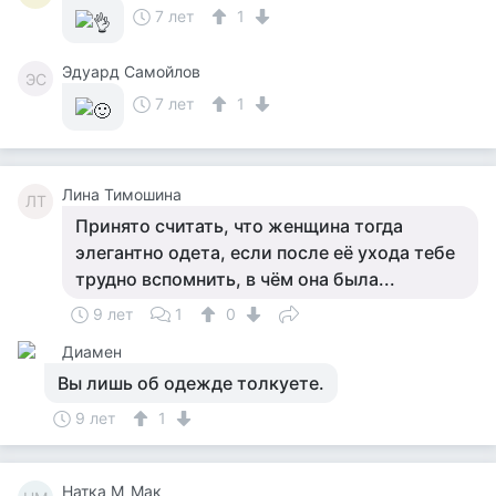
7 лет
1
Эдуард Самойлов
ЭС
7 лет
1
Лина Тимошина
ЛТ
Принято считать, что женщина тогда
элегантно одета, если после её ухода тебе
трудно вспомнить, в чём она была...
9 лет
1
0
Диамен
Вы лишь об одежде толкуете.
9 лет
1
Натка М_Мак