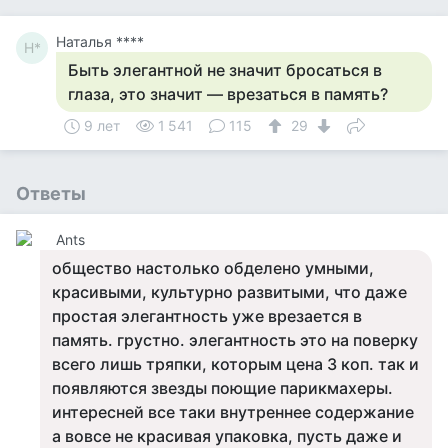
Наталья ****
Н*
Быть элегантной не значит бросаться в
глаза, это значит — врезаться в память?
9 лет
1 541
115
29
Ответы
Ants
общество настолько обделено умными,
красивыми, культурно развитыми, что даже
простая элегантность уже врезается в
память. грустно. элегантность это на поверку
всего лишь тряпки, которым цена 3 коп. так и
появляются звезды поющие парикмахеры.
интересней все таки внутреннее содержание
а вовсе не красивая упаковка, пусть даже и