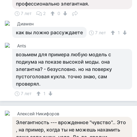
профессионально элегантная.
7 лет
2
0
Диамен
как вы ложно рассуждаете
7 лет
1
Ants
возьмем для примера любую модель с
подиума на показе высокой моды. она
элегантна? - безусловно. но на поверку
пустоголовая кукла. точно знаю, сам
проверял.
7 лет
1
Алексей Никифоров
Элегантность --- врожденное ''чувство''.. Это
, на пример, когда ты не можешь нахамить