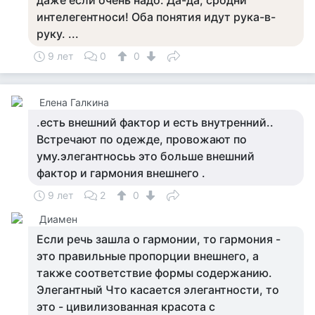
даже если очень надо. Да-да, сродни
интелегентноси! Оба понятия идут рука-в-
руку. ...
9 лет
0
0
Елена Галкина
.есть внешний фактор и есть внутренний..
Встречают по одежде, провожают по
уму.элегантносьь это больше внешний
фактор и гармония внешнего .
9 лет
2
0
Диамен
Если речь зашла о гармонии, то гармония -
это правильные пропорции внешнего, а
также соответствие формы содержанию.
Элегантный Что касается элегантности, то
это - цивилизованная красота с