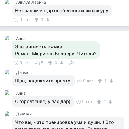
Алилуя Ларина
Нет.запомнят др особенности ии фигуру
9 лет
1
Анна
Элегантность ёжика
Роман, Мюриель Барбери. Читали?
9 лет
5
0
Диамен
Щас, подождите прочту.
9 лет
1
Анна
Скорочтение, у вас дар)
9 лет
1
Диамен
Что вы, - это тренировка ума и души. ) Это