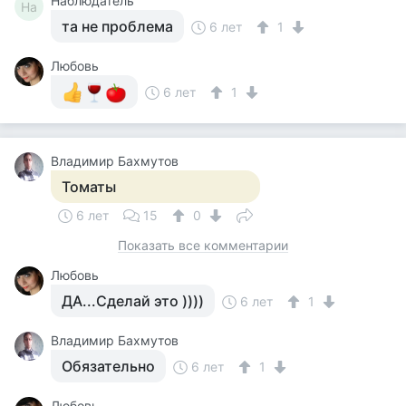
Наблюдатель
На
та не проблема
6 лет
1
Любовь
6 лет
1
Владимир Бахмутов
Томаты
6 лет
15
0
Показать все комментарии
Любовь
ДА...Сделай это ))))
6 лет
1
Владимир Бахмутов
Обязательно
6 лет
1
Любовь