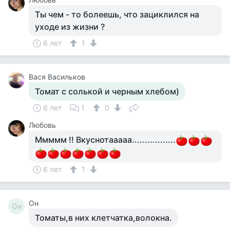
Ты чем - то болеешь, что зациклился на
уходе из жизни ?
6 лет
1
Вася Васильков
Томат с солькой и черным хлебом)
6 лет
1
0
Любовь
Ммммм !! Вкуснотааааа.................
6 лет
1
Он
Он
Томаты,в них клетчатка,волокна.