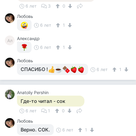
6 лет
3
0
Любовь
6 лет
1
Александр
Ал
6 лет
1
Любовь
СПАСИБО !
6 лет
1
Anatoliy Pershin
Где-то читал - сок
6 лет
1
0
Любовь
Верно. СОК.
6 лет
1