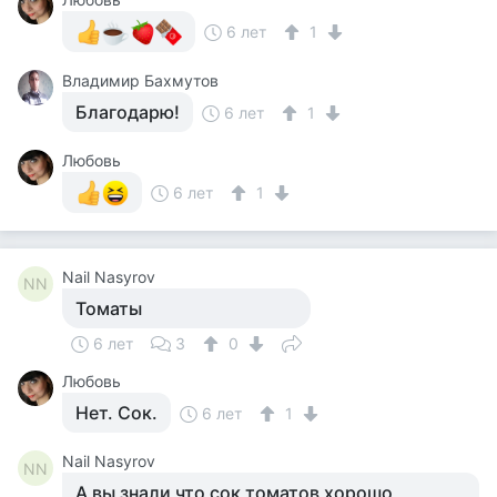
6 лет
1
Владимир Бахмутов
Благодарю!
6 лет
1
Любовь
6 лет
1
Nail Nasyrov
NN
Томаты
6 лет
3
0
Любовь
Нет. Сок.
6 лет
1
Nail Nasyrov
NN
А вы знали что сок томатов хорошо