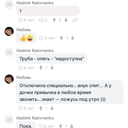
Vladimir Rakivnenko
VR
1
6 лет
5
0
Любовь
6 лет
1
Vladimir Rakivnenko
VR
Труба - опять - "недоступна"
6 лет
1
Любовь
Отключила специально...внук спит... А у
дочки привычка в любое время
звонить...знает -- ложусь под утро )))
6 лет
1
Vladimir Rakivnenko
VR
Пока.
6 лет
1