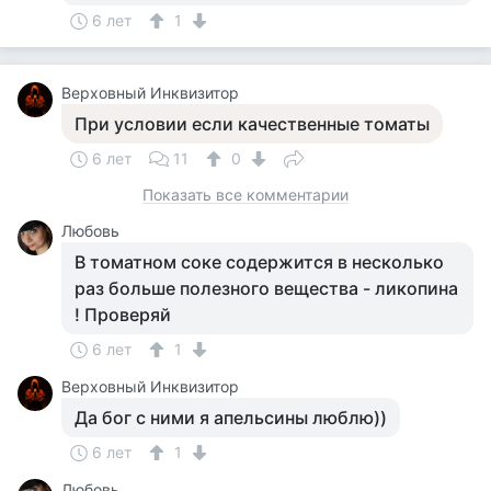
6 лет
1
Верховный Инквизитор
При условии если качественные томаты
6 лет
11
0
Показать все комментарии
Любовь
В томатном соке содержится в несколько
раз больше полезного вещества - ликопина
! Проверяй
6 лет
1
Верховный Инквизитор
Да бог с ними я апельсины люблю))
6 лет
1
Любовь