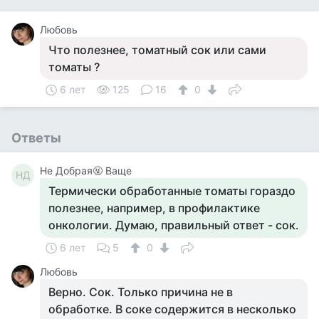
Любовь
Что полезнее, томатный сок или сами
томаты ?
6 лет
125
16
0
Ответы
Не Добрая🤬 Ваще
НД
Термически обработанные томаты гораздо
полезнее, например, в профилактике
онкологии. Думаю, правильный ответ - сок.
6 лет
5
0
Любовь
Верно. Сок. Только причина не в
обработке. В соке содержится в несколько