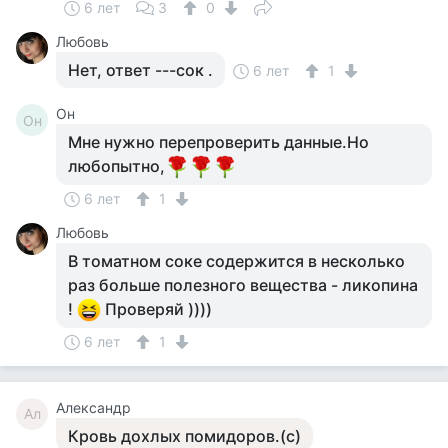
6 лет
3
0
Любовь
Нет, ответ ---сок .
6 лет
1
Он
Он
Мне нужно перепроверить данные.Но
любопытно,
6 лет
1
Любовь
В томатном соке содержится в несколько
раз больше полезного вещества - ликопина
!
Проверяй ))))
6 лет
1
Александр
Ал
Кровь дохлых помидоров.(с)