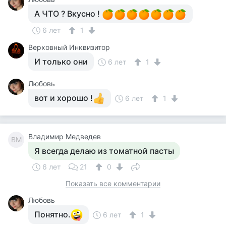
А ЧТО ? Вкусно !
6 лет
1
Верховный Инквизитор
И только они
6 лет
1
Любовь
вот и хорошо !
6 лет
1
Владимир Медведев
ВМ
Я всегда делаю из томатной пасты
6 лет
21
0
Показать все комментарии
Любовь
Понятно.
6 лет
1