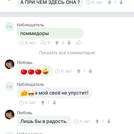
А ПРИ ЧЁМ ЗДЕСЬ ОНА ?
6 лет
1
Наблюдатель
На
поммидоры
6 лет
9
0
Показать все комментарии
Любовь
6 лет
1
Наблюдатель
На
а мой своё не упустит!
6 лет
1
Любовь
Лишь бы в радость.
6 лет
1