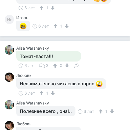
6 лет
1
Игорь
Иг
6 лет
1
Alisa Warshavsky
Томат-паста!!!
6 лет
3
0
Любовь
Невнимательно читаешь вопрос.
6 лет
1
Alisa Warshavsky
Полезнее всего , она!..
6 лет
1
Любовь