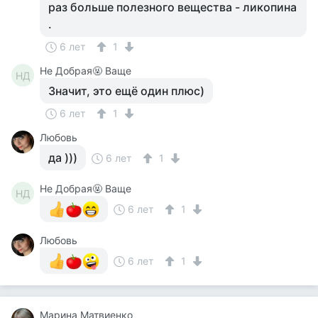
раз больше полезного вещества - ликопина
.
6 лет
1
Не Добрая🤬 Ваще
НД
Значит, это ещё один плюс)
6 лет
1
Любовь
да )))
6 лет
1
Не Добрая🤬 Ваще
НД
6 лет
1
Любовь
6 лет
1
Марина Матвиенко