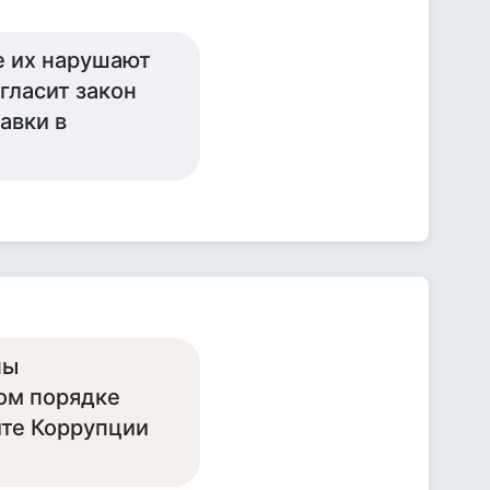
е их нарушают
 гласит закон
авки в
ны
ом порядке
ите Коррупции