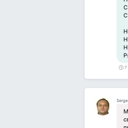
С
С
Н
Н
Н
Р
7
Serge
М
с
п