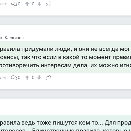
 лет
0
0
ль Каскинов
равила придумали люди, и они не всегда мог
юансы, так что если в какой то момент прави
ротиворечить интересам дела, их можно игн
 лет
0
0
с
равила ведь тоже пишутся кем то... Для про
нтересов... Единственные правила, которые 