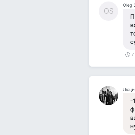
Oleg 
OS
П
в
т
с
7
Люци
-
ф
в
н