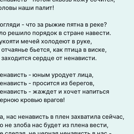
оловы наши палит!
огляди - что за рыжие пятна в реке?
ло решило порядок в стране навести.
укояти мечей холодеют в руке,
 отчаянье бьется, как птица в виске,
 заходится сердце от ненависти.
енависть - юным уродует лица,
енависть - просится из берегов,
енависть - жаждет и хочет напиться
ерною кровью врагов!
а, нас ненависть в плен захватила сейчас,
о не злоба нас будет из плена вести,
е слепая, не черная ненависть в нас,-