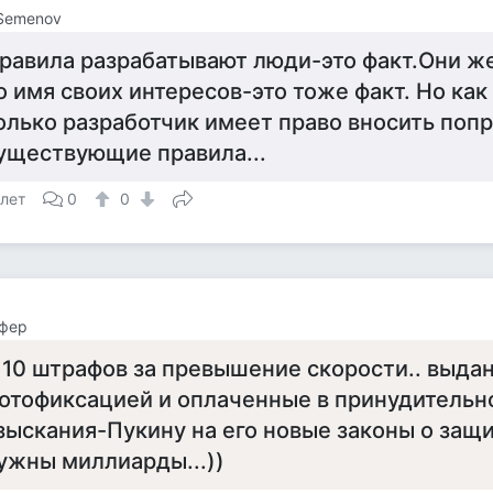
Semenov
равила разрабатывают люди-это факт.Они ж
о имя своих интересов-это тоже факт. Но как
олько разработчик имеет право вносить попр
уществующие правила...
 лет
0
0
фер
110 штрафов за превышение скорости.. выда
отофиксацией и оплаченные в принудительн
зыскания-Пукину на его новые законы о защ
ужны миллиарды...))