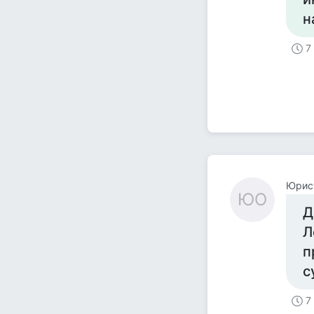
н
7
Юрис
ЮО
Д
Л
п
с
7