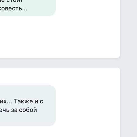
овесть...
х... Также и с
чь за собой