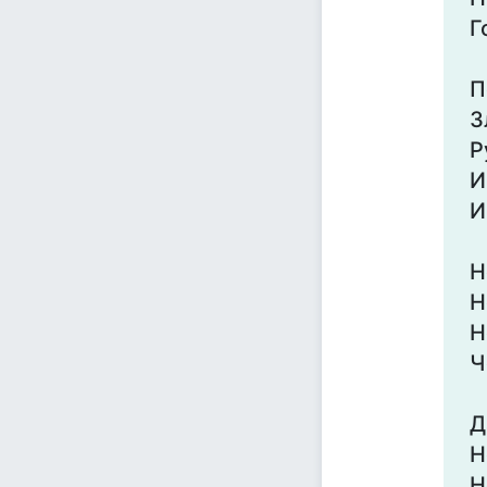
Г
П
З
Р
И
И
Н
Н
Н
Ч
Д
Н
Н