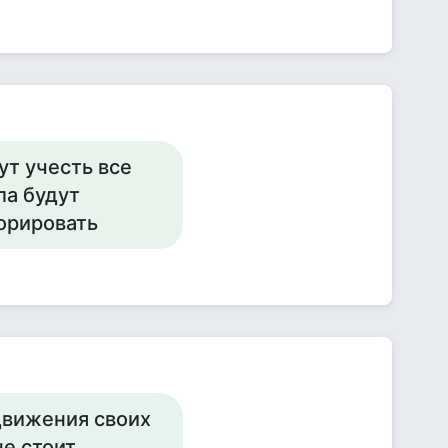
ут учесть все
ла будут
орировать
движения своих
не стоит