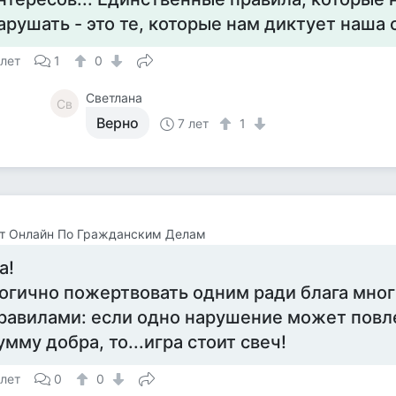
арушать - это те, которые нам диктует наша с
 лет
1
0
Светлана
Св
Верно
7 лет
1
т Онлайн По Гражданским Делам
а!
огично пожертвовать одним ради блага многи
равилами: если одно нарушение может повле
умму добра, то...игра стоит свеч!
 лет
0
0