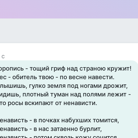
 С
оропись - тощий гриф над страною кружит!
ес - обитель твою - по весне навести.
лышишь, гулко земля под ногами дрожит,
идишь, плотный туман над полями лежит -
то росы вскипают от ненависти.
енависть - в почках набухших томится,
енависть - в нас затаенно бурлит,
енависть - потом сквозь кожу сочится,