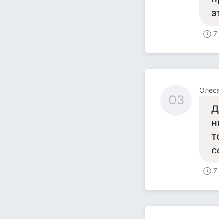
э
7
Олеся
ОЗ
Д
н
т
с
7