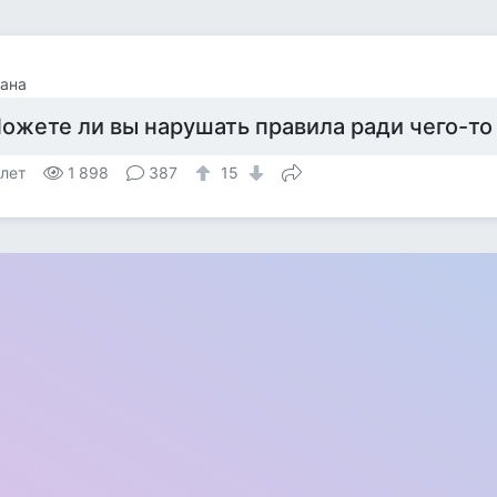
ана
ожете ли вы нарушать правила ради чего-то 
 лет
1 898
387
15