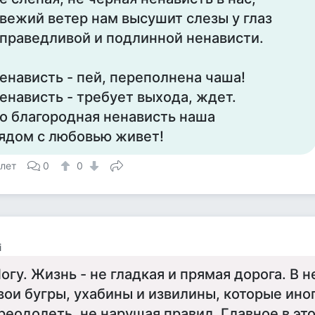
вежий ветер нам высушит слезы у глаз
праведливой и подлинной ненависти.
енависть - пей, переполнена чаша!
енависть - требует выхода, ждет.
о благородная ненависть наша
ядом с любовью живет!
 лет
0
0
i
огу. Жизнь - не гладкая и прямая дорога. В 
вои бугры, ухабины и извилины, которые ин
реодолеть, не нарушая правил. Главное в это