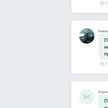
7
Рами
П
н
п
7
Бори
Бо
П
и