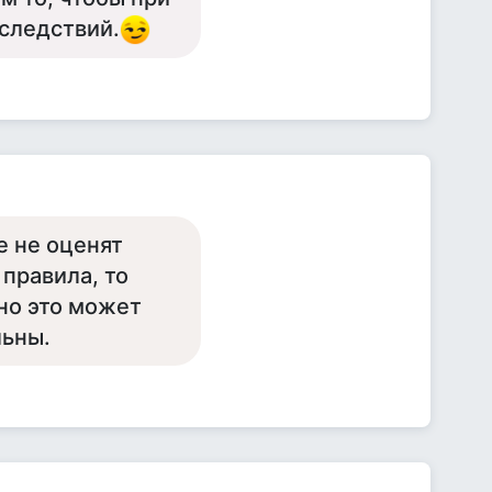
следствий.
е не оценят
 правила, то
но это может
льны.