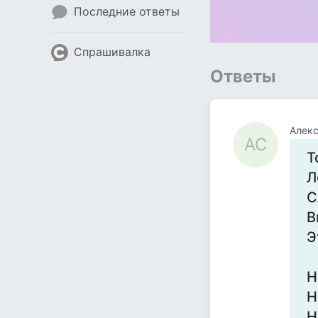
Последние ответы
Спрашивалка
Ответы
Алекс
АС
Т
Л
С
В
Э
Н
Н
Н