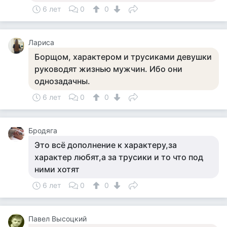
6 лет
0
0
Лариса
Борщом, характером и трусиками девушки
руководят жизнью мужчин. Ибо они
однозадачны.
6 лет
0
0
Бродяга
Это всё дополнение к характеру,за
характер любят,а за трусики и то что под
ними хотят
6 лет
0
0
Павел Высоцкий