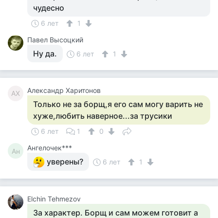
чудесно
6 лет
1
Павел Высоцкий
Ну да.
6 лет
1
Александр Харитонов
АХ
Только не за борщ,я его сам могу варить не
хуже,любить наверное...за трусики
6 лет
1
0
Ангелочек***
Ан
уверены?
6 лет
1
Elchin Tehmezov
За характер. Борщ и сам можем готовит а