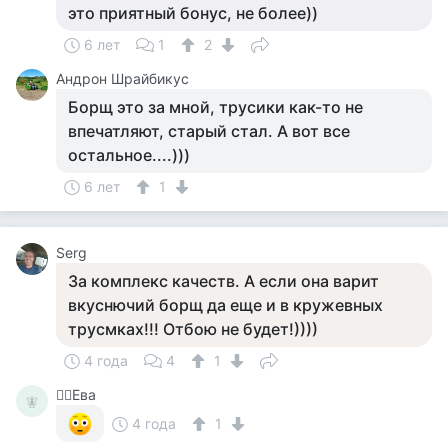
это приятный бонус, не более))
6 лет
1
2
Андрон Шрайбикус
Борщ это за мной, трусики как-то не
впечатляют, старый стал. А вот все
остальное....)))
6 лет
1
Serg
За комплекс качеств. А если она варит
вкуснючий борщ да еще и в кружевных
трусмках!!! Отбою не будет!))))
4 года
4
1
🧚‍♀️Ева
🧚‍
4 года
1