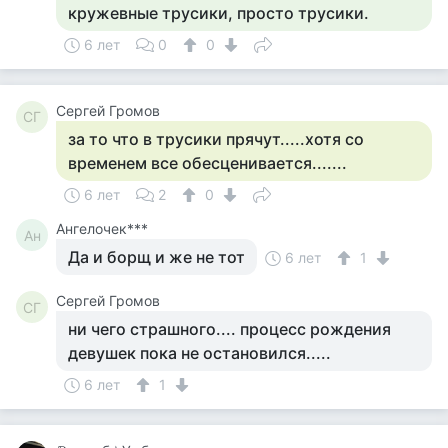
кружевные трусики, просто трусики.
6 лет
0
0
Сергей Громов
СГ
за то что в трусики прячут.....хотя со
временем все обесценивается.......
6 лет
2
0
Ангелочек***
Ан
Да и борщ и же не тот
6 лет
1
Сергей Громов
СГ
ни чего страшного.... процесс рождения
девушек пока не остановился.....
6 лет
1