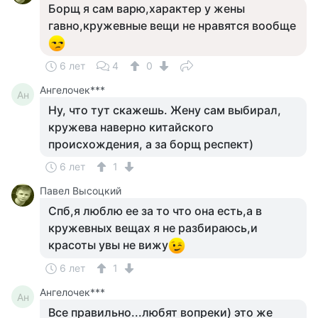
Борщ я сам варю,характер у жены
гавно,кружевные вещи не нравятся вообще
6 лет
4
0
Ангелочек***
Ан
Ну, что тут скажешь. Жену сам выбирал,
кружева наверно китайского
происхождения, а за борщ респект)
6 лет
1
Павел Высоцкий
Спб,я люблю ее за то что она есть,а в
кружевных вещах я не разбираюсь,и
красоты увы не вижу
6 лет
1
Ангелочек***
Ан
Все правильно...любят вопреки) это же