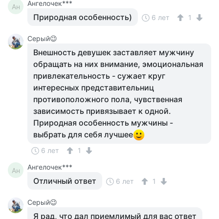
Ангелочек***
Ан
Природная особенность)
6 лет
1
Серый😉
Внешность девушек заставляет мужчину
обращать на них внимание, эмоциональная
привлекательность - сужает круг
интересных представительниц
противоположного пола, чувственная
зависимость привязывает к одной.
Природная особенность мужчины -
выбрать для себя лучшее
6 лет
1
Ангелочек***
Ан
Отличный ответ
6 лет
1
Серый😉
Я рад, что дал приемлимый для вас ответ