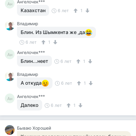
Ангелочек***
Ан
Казахстан
6 лет
1
Владимир
Блин. Из Шымкента же ,да
6 лет
1
Ангелочек***
Ан
Блин...неет
6 лет
1
Владимир
А откуда
6 лет
1
Ангелочек***
Ан
Далеко
6 лет
1
Бываю Хорошей