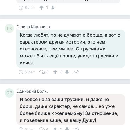
6 лет
1
Галина Коровина
ГК
Когда любят, то не думают о борще, а вот с
характером другая история, это чем
стервознее, тем милее. С трусиками
может быть ещё проще, увидел трусики и
исчез.
6 лет
0
0
Одинокий Волк.
ОВ
И вовсе не за ваши трусики, и даже не
борщ. даже характер, не самое... но уже
более ближе к желаемому! За отношение,
и поведение ваше, за вашу Душу!
6 лет
4
0