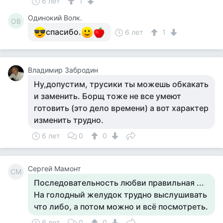
6 лет
1
Одинокий Волк.
ОВ
спасибо.
6 лет
1
Владимир Забродин
Ну,допустим, трусики ты можешь обкакать
и заменить. Борщ тоже не все умеют
готовить (это дело времени) а вот характер
изменить трудно.
6 лет
0
0
Сергей Мамонт
СМ
Последовательность любви правильная ...
На голодный желудок трудно выслушивать
что либо, а потом можно и всё посмотреть.
6 лет
0
0