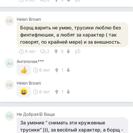
Helen Brown
HB
Борщ варить не умею, трусики люблю без
финтифлюшек, а любят за характер ( так
говорят, по крайней мере) и за внешность.
6 лет
2
0
Ангелочек***
Ан
6 лет
1
Helen Brown
HB
6 лет
1
Не Добрая🤬 Ваще
НД
За умение " снимать эти кружевные
трусики" ))), за весёлый характер, а борщ -