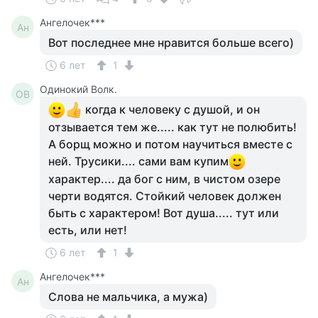
Ангелочек***
Ан
Вот последнее мне нравится больше всего)
6 лет
1
Одинокий Волк.
ОВ
когда к человеку с душой, и он
отзывается тем же..... как тут не полюбить!
А борщ можно и потом научиться вместе с
ней. Трусики.... сами вам купим
характер.... да бог с ним, в чистом озере
черти водятся. Стойкий человек должен
быть с характером! Вот душа..... тут или
есть, или нет!
6 лет
1
Ангелочек***
Ан
Слова не мальчика, а мужа)