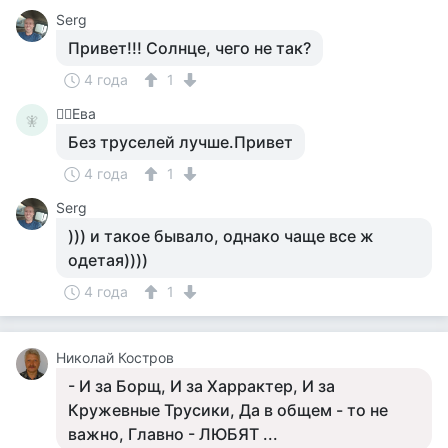
Serg
Привет!!! Солнце, чего не так?
4 года
1
🧚‍♀️Ева
🧚‍
Без труселей лучше.Привет
4 года
1
Serg
))) и такое бывало, однако чаще все ж
одетая))))
4 года
1
Николай Костров
- И за Борщ, И за Харрактер, И за
Кружевные Трусики, Да в общем - то не
важно, Главно - ЛЮБЯТ ...