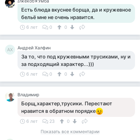
ⅅжекоб✭Умба
Есть блюда вкуснее борща, да и кружевное
бельё мне не очень нравится.
6 лет
0
0
Андрей Халфин
АХ
За то, что под кружевными трусиками, ну и
за подходящий характер...)))
6 лет
0
0
Владимир
Борщ,характер,трусики. Перестают
нравится в обратном порядке
6 лет
23
0
Показать все комментарии