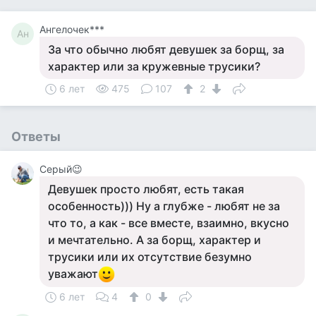
Ангелочек***
Ан
За что обычно любят девушек за борщ, за
характер или за кружевные трусики?
6 лет
475
107
2
Ответы
Серый😉
Девушек просто любят, есть такая
особенность))) Ну а глубже - любят не за
что то, а как - все вместе, взаимно, вкусно
и мечтательно. А за борщ, характер и
трусики или их отсутствие безумно
уважают
6 лет
4
0