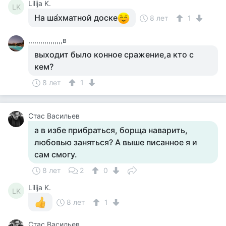
Lilija K.
LK
На ша́хматной доске
8 лет
1
,,,,,,,,,,,,,,,,,в
выходит было конное сражение,а кто с
кем?
8 лет
1
Стас Васильев
а в избе прибраться, борща наварить,
любовью заняться? А выше писанное я и
сам смогу.
8 лет
2
0
Lilija K.
LK
8 лет
1
Стас Васильев