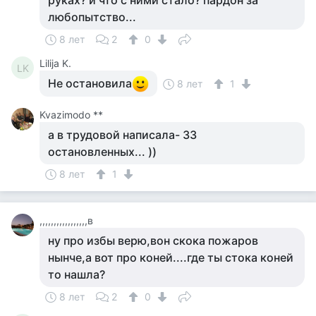
руках? и что с ними стало? пардон за
любопытство...
8 лет
2
0
Lilija K.
LK
Не остановила
8 лет
1
Kvazimodo **
а в трудовой написала- 33
остановленных... ))
8 лет
1
,,,,,,,,,,,,,,,,,в
ну про избы верю,вон скока пожаров
нынче,а вот про коней....где ты стока коней
то нашла?
8 лет
2
0