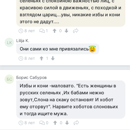
селеньях с спокойною важностью лиц, с
красивою силой в движеньях, с походкой и
взглядом цариц...увы, никакие избы и кони
этого не дадут....
8 лет
1
0
Lilija K.
LK
Они сами ко мне привязались
8 лет
1
Борис Сабуров
БС
Избы и кони -маловато. "Есть женщины в
русских селеньях ,Их бабами нежно
зовут,Слона на скаку остановят И хобот
ему оторвут". Нарвите хоботов слоновьих
и тогда ищите мужа.
8 лет
0
0