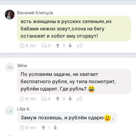
Василий Клепцов
есть женщины в русских селеньях,их
бабами нежно зовут,слона на бегу
остановят и хобот ему оторвут!
8 лет
0
0
Эйпи
Эй
По условиям задачи, не хватает
бесплатного рубля, ну типа посмотрит,
рублём одарит. Где рубль?
8 лет
4
0
Lilija K.
LK
Замуж позовешь, и рублём одарю
.
8 лет
1