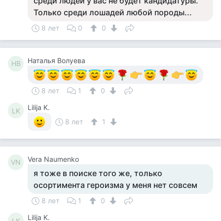
среди людей у вас не будет кандидатуры.
Только среди лошадей любой породы...
8 лет
0
0
Наталья Волуева
НВ
8 лет
1
0
Lilija K.
LK
8 лет
1
Vera Naumenko
VN
я тоже в поиске того же, только
осортимента героизма у меня нет совсем
8 лет
1
0
Lilija K.
LK