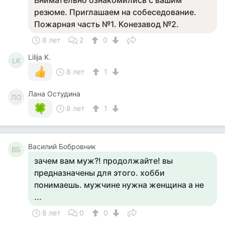
Внимательно ознакомились с вашим
резюме. Приглашаем на собеседование.
Пожарная часть №1. Конезавод №2.
8 лет
2
0
Lilija K.
LK
8 лет
1
Лана Остудина
ЛО
8 лет
1
Василий Бобровник
ВБ
зачем вам муж?! продолжайте! вы
предназначены для этого. хобби
понимаешь. мужчине нужна женщина а не
...
8 лет
0
0