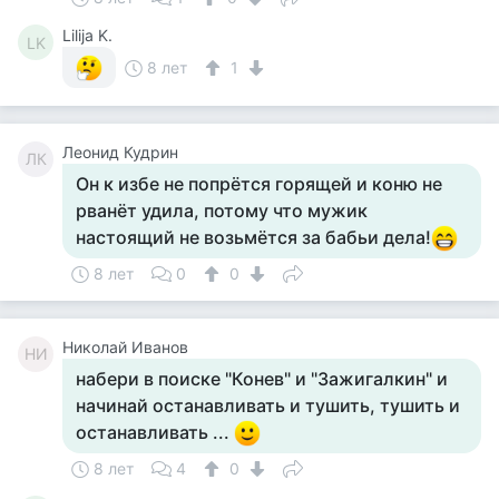
Lilija K.
LK
8 лет
1
Леонид Кудрин
ЛК
Он к избе не попрётся горящей и коню не
рванёт удила, потому что мужик
настоящий не возьмётся за бабьи дела!
8 лет
0
0
Николай Иванов
НИ
набери в поиске "Конев" и "Зажигалкин" и
начинай останавливать и тушить, тушить и
останавливать ...
8 лет
4
0