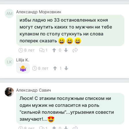
Александр Морковкин
АМ
избы ладно но 33 остановленных коня
могут смутить каких то мужчин ни тебе
кулаком по столу стукнуть ни слова
поперек сказать
8 лет
1
0
Lilija K.
LK
8 лет
1
Александр Савич
Люся! С этаким послужным списком ни
один мужик не согласится на роль
"сильной половины"...угрызения совести
замучают!...
8 лет
1
0