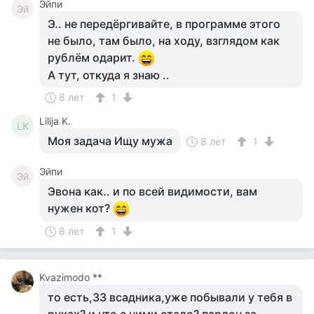
Эйпи
Эй
Э.. не передёргивайте, в программе этого
не было, там было, на ходу, взглядом как
рублём одарит.
А тут, откуда я знаю ..
8 лет
1
Lilija K.
LK
Моя задача Ищу мужа
8 лет
1
Эйпи
Эй
Эвона как.. и по всей видимости, вам
нужен кот?
8 лет
1
Kvazimodo **
то есть,33 всадника,уже побывали у тебя в