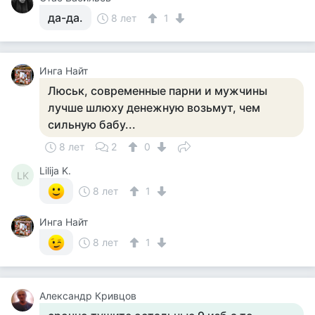
да-да.
8 лет
1
Инга Найт
Люськ, современные парни и мужчины
лучше шлюху денежную возьмут, чем
сильную бабу...
8 лет
2
0
Lilija K.
LK
8 лет
1
Инга Найт
8 лет
1
Александр Кривцов