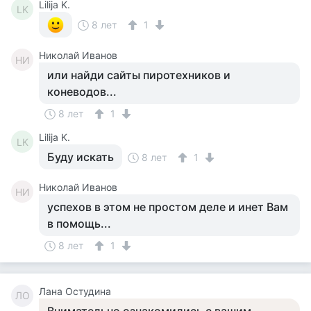
Lilija K.
LK
8 лет
1
Николай Иванов
НИ
или найди сайты пиротехников и
коневодов...
8 лет
1
Lilija K.
LK
Буду искать
8 лет
1
Николай Иванов
НИ
успехов в этом не простом деле и инет Вам
в помощь...
8 лет
1
Лана Остудина
ЛО