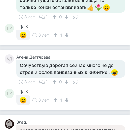
срочно тушите остальные 9 изб,а то
только коней останавливать
8 лет
1
0
Lilija K.
LK
8 лет
1
Алена Дегтярева
АД
Сочувствую дорогая сейчас много не до
строя и ослов привязанных к кибитке .
8 лет
1
0
Lilija K.
LK
8 лет
1
Влад..