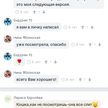
это моя следующая версия.
8 лет
1
Ендурин 15
я вам в личку написал
8 лет
1
Нина Яблонская
уже посмотрела, спасибо
8 лет
1
Ендурин 15
8 лет
1
Нина Яблонская
всего Вам хорошего!
8 лет
1
Лариса Королёва
ЛК
Кошка,как не посмотришь-она все спит