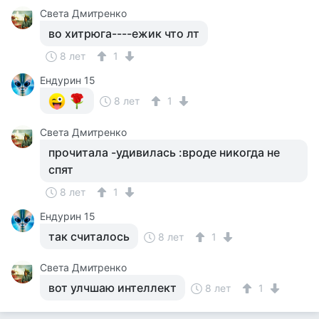
Света Дмитренко
во хитрюга----ежик что лт
8 лет
1
Ендурин 15
8 лет
1
Света Дмитренко
прочитала -удивилась :вроде никогда не
спят
8 лет
1
Ендурин 15
так считалось
8 лет
1
Света Дмитренко
вот улчшаю интеллект
8 лет
1