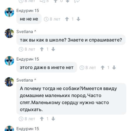
8 лет
5
0
Ендурин 15
не не не
8 лет
1
Svetlana ^
так вы как в школе? Знаете и спрашиваете?
8 лет
1
Ендурин 15
этого даже в инете нет
8 лет
1
Svetlana ^
А почему тогда не собаки?Имеется ввиду
домашние маленьких пород.Часто
спят.Маленькому сердцу нужно часто
отдыхать.
8 лет
1
Ендурин 15