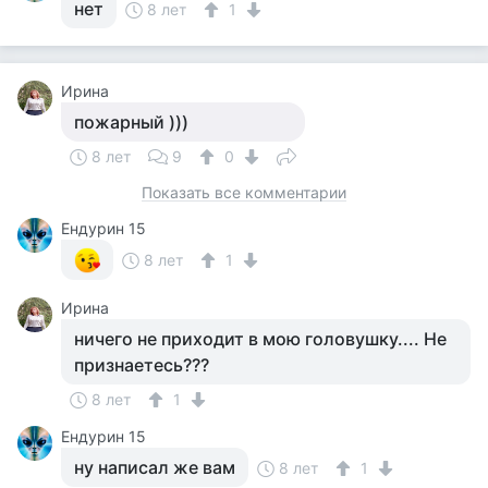
нет
8 лет
1
Ирина
пожарный )))
8 лет
9
0
Показать все комментарии
Ендурин 15
8 лет
1
Ирина
ничего не приходит в мою головушку.... Не
признаетесь???
8 лет
1
Ендурин 15
ну написал же вам
8 лет
1