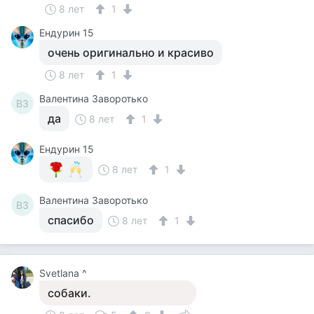
8 лет
1
Ендурин 15
очень оригинально и красиво
8 лет
1
Валентина Заворотько
ВЗ
да
8 лет
1
Ендурин 15
8 лет
1
Валентина Заворотько
ВЗ
спасибо
8 лет
1
Svetlana ^
собаки.