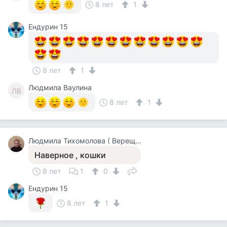
8 лет
1
Ендурин 15
8 лет
1
Людмила Ваулина
ЛВ
8 лет
1
Людмила Тихомолова ( Верещагина )
Наверное , кошки
8 лет
1
0
Ендурин 15
8 лет
1