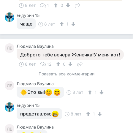
8 лет
1
0
Ендурин 15
чаще
8 лет
1
Людмила Ваулина
ЛВ
Доброго тебе вечера Женечка!У меня кот!
8 лет
12
0
Показать все комментарии
Людмила Ваулина
ЛВ
Это вы!
8 лет
1
Ендурин 15
представляю
8 лет
1
Людмила Ваулина
ЛВ