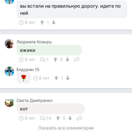
вы встали на правильную дорогу. идите по
ней
8 лет
1
Людмила Козырь
ежики
8 лет
1
0
Ендурин 15
8 лет
1
Света Дмитренко
кот
8 лет
14
0
Показать все комментарии