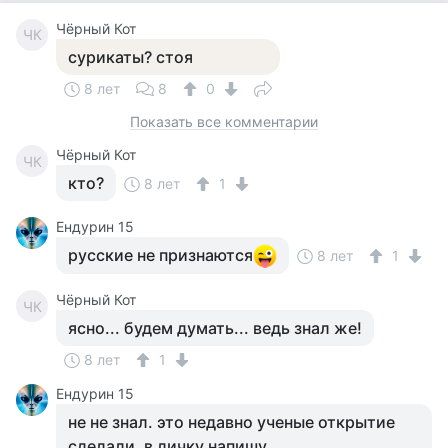
Чёрный Кот
ЧК
сурикаты? стоя
8 лет
8
0
Показать все комментарии
Чёрный Кот
ЧК
кто?
8 лет
1
Ендурин 15
русские не признаются
8 лет
1
Чёрный Кот
ЧК
ясно... будем думать... ведь знал же!
8 лет
1
Ендурин 15
не не знал. это недавно ученые открытие
сделали. в личку напишу