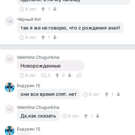
8 лет
1
Чёрный Кот
ЧК
так я же не говорю, что с рождения знал!
8 лет
1
Valentina Chugunkina
VC
Новорожденные
8 лет
3
0
Ендурин 15
они все время спят. нет
8 лет
1
Valentina Chugunkina
VC
Да,как сказать
8 лет
1
Ендурин 15