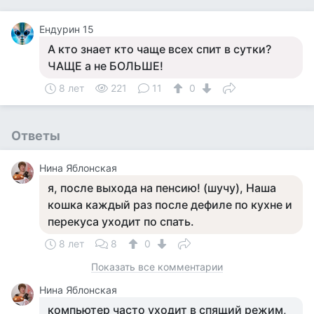
Ендурин 15
А кто знает кто чаще всех спит в сутки?
ЧАЩЕ а не БОЛЬШЕ!
8 лет
221
11
0
Ответы
Нина Яблонская
я, после выхода на пенсию! (шучу), Наша
кошка каждый раз после дефиле по кухне и
перекуса уходит по спать.
8 лет
8
0
Показать все комментарии
Нина Яблонская
компьютер часто уходит в спящий режим,