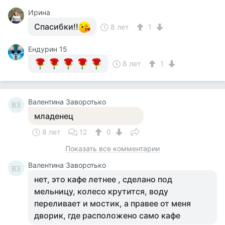
Ирина
Спасибки!!
8 лет
1
Ендурин 15
8 лет
1
Валентина Заворотько
ВЗ
младенец
8 лет
12
0
Показать все комментарии
Валентина Заворотько
ВЗ
нет, это кафе летнее , сделано под
мельницу, колесо крутится, воду
переливает и мостик, а правее от меня
дворик, где расположено само кафе