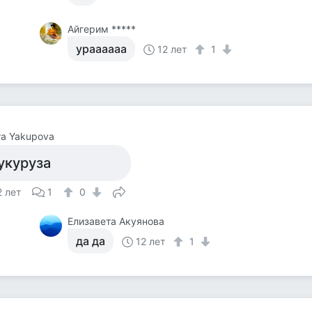
Айгерим *****
ураааааа
12 лет
1
ra Yakupova
укуруза
2 лет
1
0
Елизавета Акуянова
да да
12 лет
1