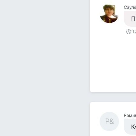
Саул
П
1
Рамил
Р&
К