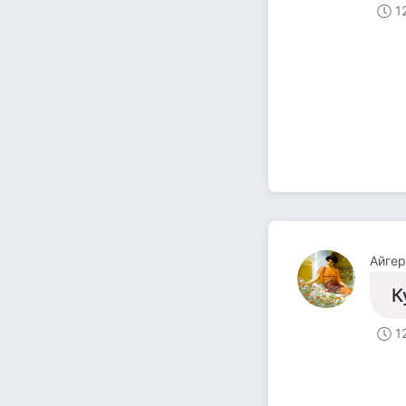
1
Айгер
К
1