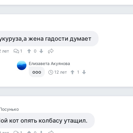
укуруза,а жена гадости думает
2 лет
1
0
Елизавета Акуянова
ооо
12 лет
1
Посунько
ой кот опять колбасу утащил.
2 лет
1
0