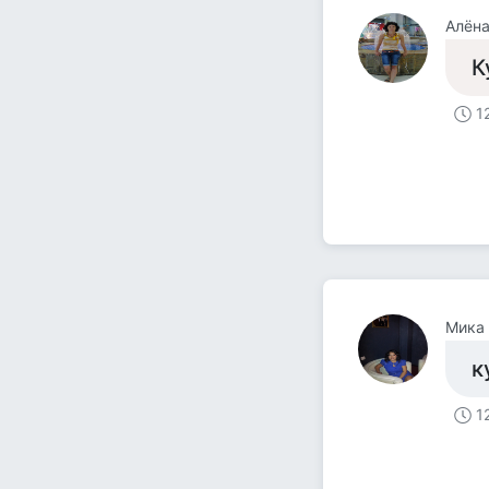
Алён
К
1
Мика
к
1