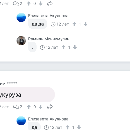
2 лет
2
0
Елизавета Акуянова
да да
12 лет
1
Рамиль Миннимулин
.
12 лет
1
им *****
укуруза
2 лет
2
0
Елизавета Акуянова
да
12 лет
1