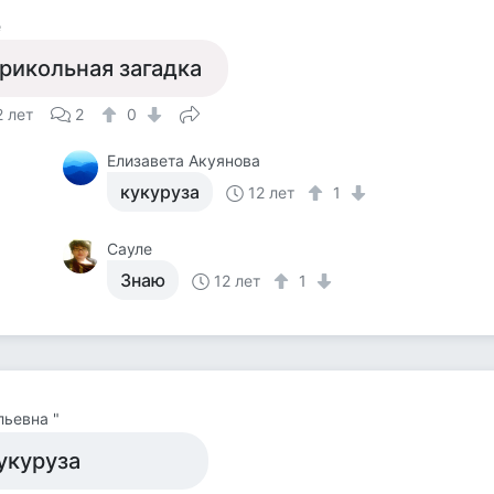
е
рикольная загадка
2 лет
2
0
Елизавета Акуянова
кукуруза
12 лет
1
Сауле
Знаю
12 лет
1
ьевна "
укуруза