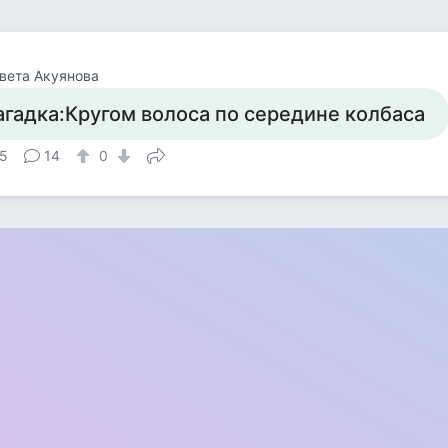
вета Акуянова
агадка:Кругом волоса по середине колбаса
5
14
0