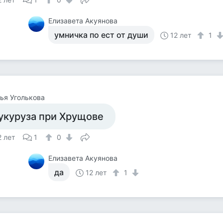
Елизавета Акуянова
умничка по ест от души
12 лет
1
ья Уголькова
укуруза при Хрущове
2 лет
1
0
Елизавета Акуянова
да
12 лет
1