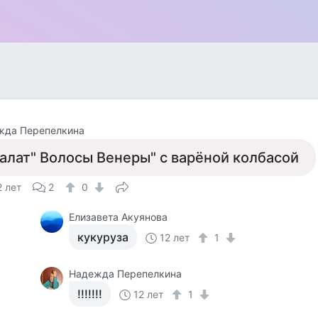
жда Перепелкина
алат" Волосы Венеры" с варёной колбасой
2 лет
2
0
Елизавета Акуянова
кукуруза
12 лет
1
Надежда Перепелкина
!!!!!!!
12 лет
1