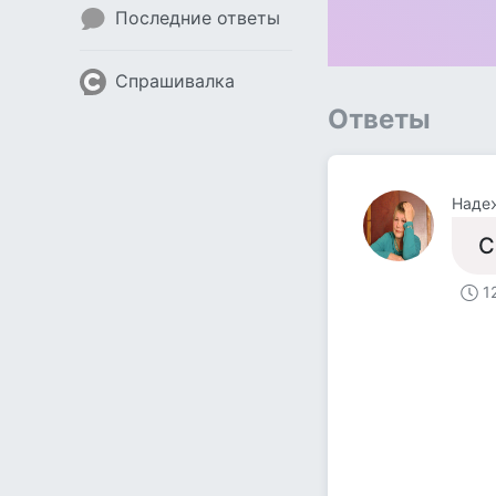
Последние ответы
Спрашивалка
Ответы
Наде
С
1