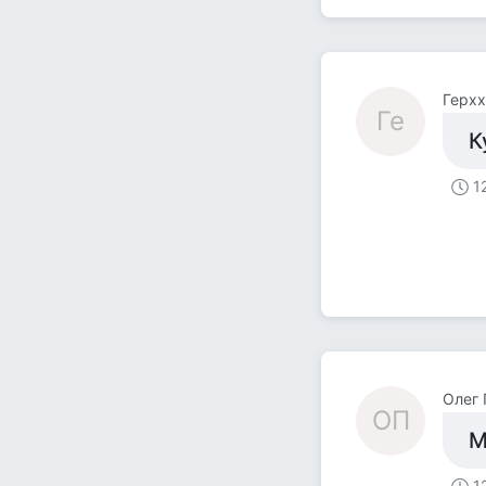
Герхх
Ге
К
1
Олег 
ОП
М
1