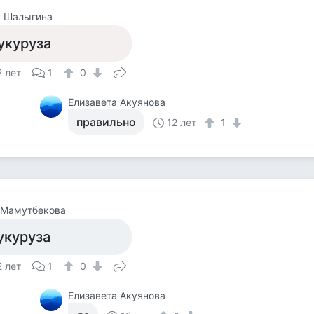
а Шалыгина
укуруза
2 лет
1
0
Елизавета Акуянова
правильно
12 лет
1
 Мамутбекова
укуруза
2 лет
1
0
Елизавета Акуянова