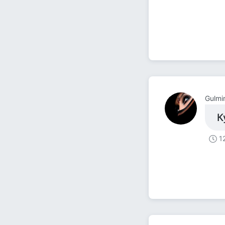
Gulmi
К
1