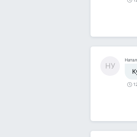
Натал
НУ
К
1