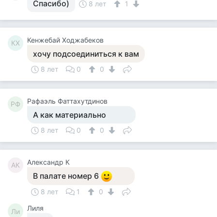
Спасибо)
8 лет
1
Кенжебай Ходжабеков
КХ
хочу подсоединиться к вам
8 лет
0
0
Рафаэль Фаттахутдинов
РФ
А как материально
8 лет
0
0
Александр К
АК
В палате номер 6
8 лет
1
0
Лиля
Ли