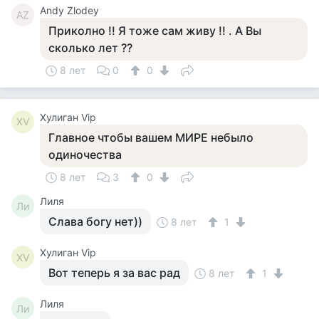
Andy Zlodey
AZ
Приколно !! Я тоже сам живу !! . А Вы
сколько лет ??
8 лет
0
0
Хулиган Vip
ХV
Главное чтобы вашем МИРЕ небыло
одиночества
8 лет
3
0
Лиля
Ли
Слава богу нет))
8 лет
1
Хулиган Vip
ХV
Вот теперь я за вас рад
8 лет
1
Лиля
Ли