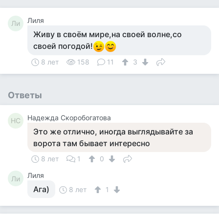
Лиля
Ли
Живу в своём мире,на своей волне,со
своей погодой!
8 лет
158
11
3
Ответы
Надежда Cкоробогатова
НC
Это же отлично, иногда выглядывайте за
ворота там бывает интересно
8 лет
1
0
Лиля
Ли
Ага)
8 лет
1