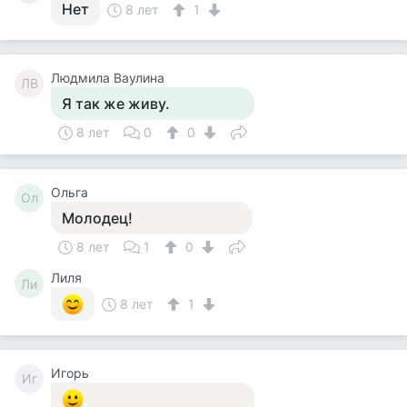
Нет
8 лет
1
Людмила Ваулина
ЛВ
Я так же живу.
8 лет
0
0
Ольга
Ол
Молодец!
8 лет
1
0
Лиля
Ли
8 лет
1
Игорь
Иг