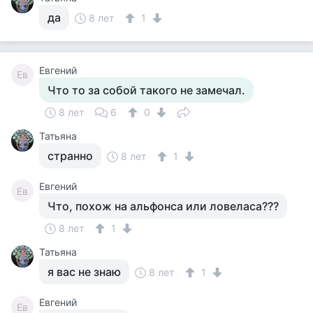
да
8 лет
1
Евгений
Ев
Что то за собой такого не замечал.
8 лет
6
0
Татьяна
странно
8 лет
1
Евгений
Ев
Что, похож на альфонса или ловеласа???
8 лет
1
Татьяна
я вас не знаю
8 лет
1
Евгений
Ев