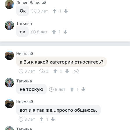
Левин Василий
Ок
8 лет
1
Татьяна
ок
8 лет
1
Николай
а Вы к какой категории относитесь?
8 лет
3
0
Татьяна
не тоскую
8 лет
1
Николай
вот и я так же...просто общаюсь.
8 лет
1
Татьяна