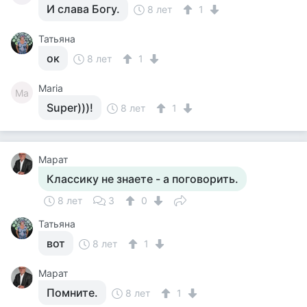
И слава Богу.
8 лет
1
Татьяна
ок
8 лет
1
Maria
Ma
Super)))!
8 лет
1
Марат
Классику не знаете - а поговорить.
8 лет
3
0
Татьяна
вот
8 лет
1
Марат
Помните.
8 лет
1