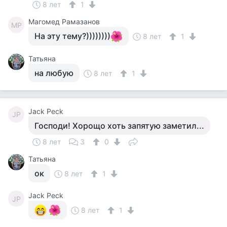
8 лет
1
Магомед Рамазанов
МР
На эту тему?))))))))
8 лет
1
Татьяна
на любую
8 лет
1
Jack Peck
JP
Господи! Хорощо хоть запятую заметил...
8 лет
3
0
Татьяна
ок
8 лет
1
Jack Peck
JP
8 лет
1