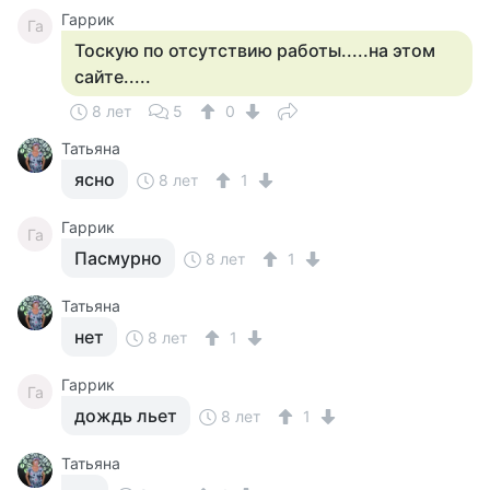
Гаррик
Га
Тоскую по отсутствию работы.....на этом
сайте.....
8 лет
5
0
Татьяна
ясно
8 лет
1
Гаррик
Га
Пасмурно
8 лет
1
Татьяна
нет
8 лет
1
Гаррик
Га
дождь льет
8 лет
1
Татьяна