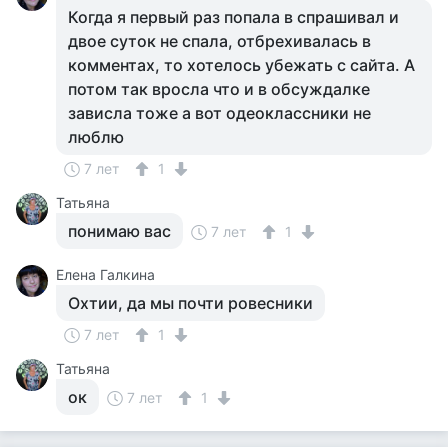
Когда я первый раз попала в спрашивал и
двое суток не спала, отбрехивалась в
комментах, то хотелось убежать с сайта. А
потом так вросла что и в обсуждалке
зависла тоже а вот одеоклассники не
люблю
7 лет
1
Татьяна
понимаю вас
7 лет
1
Елена Галкина
Охтии, да мы почти ровесники
7 лет
1
Татьяна
ок
7 лет
1