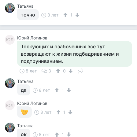
Татьяна
точно
8 лет
1
Юрий Логинов
ЮЛ
Тоскующих и озабоченных все тут
возвращают к жизни подбадриванием и
подтруниванием.
8 лет
3
0
Татьяна
да
8 лет
1
Юрий Логинов
ЮЛ
8 лет
1
Татьяна
ок
8 лет
1