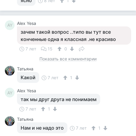
ясно
8 лет
1
Alex Yesa
AY
зачем такой вопрос ..типо вы тут все
конченные одна я классная .не красиво
7 лет
15
0
Показать все комментарии
Татьяна
Какой
7 лет
1
Alex Yesa
AY
так мы друг друга не понимаем
7 лет
1
Татьяна
Нам и не надо это
7 лет
1