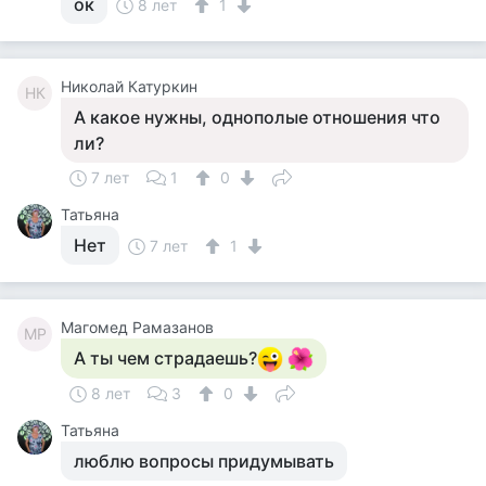
ок
8 лет
1
Николай Катуркин
НК
А какое нужны, однополые отношения что
ли?
7 лет
1
0
Татьяна
Нет
7 лет
1
Магомед Рамазанов
МР
А ты чем страдаешь?
8 лет
3
0
Татьяна
люблю вопросы придумывать