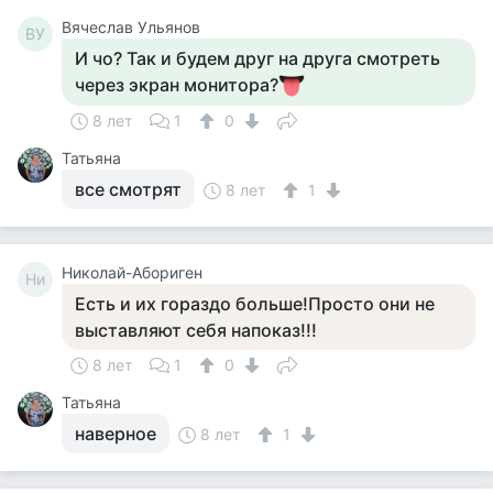
Вячеслав Ульянов
ВУ
И чо? Так и будем друг на друга смотреть
через экран монитора?
8 лет
1
0
Татьяна
все смотрят
8 лет
1
Николай-Абориген
Ни
Есть и их гораздо больше!Просто они не
выставляют себя напоказ!!!
8 лет
1
0
Татьяна
наверное
8 лет
1