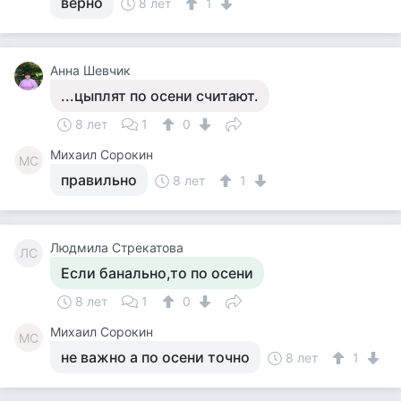
верно
8 лет
1
Анна Шевчик
...цыплят по осени считают.
8 лет
1
0
Михаил Сорокин
МС
правильно
8 лет
1
Людмила Стрекатова
ЛС
Если банально,то по осени
8 лет
1
0
Михаил Сорокин
МС
не важно а по осени точно
8 лет
1