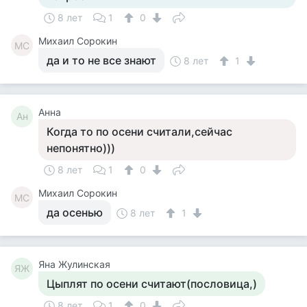
8 лет
1
0
Михаил Сорокин
МС
да и то не все знают
8 лет
1
Анна
Ан
Когда то по осени считали,сейчас
непонятно)))
8 лет
1
0
Михаил Сорокин
МС
да осенью
8 лет
1
Яна Жулинская
ЯЖ
Цыплят по осени считают(пословица,)
8 лет
1
0