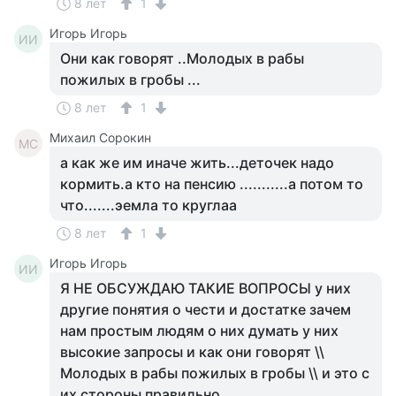
8 лет
1
Игорь Игорь
ИИ
Они как говорят ..Молодых в рабы
пожилых в гробы ...
8 лет
1
Михаил Сорокин
МС
а как же им иначе жить...деточек надо
кормить.а кто на пенсию ...........а потом то
что.......эемла то круглаа
8 лет
1
Игорь Игорь
ИИ
Я НЕ ОБСУЖДАЮ ТАКИЕ ВОПРОСЫ у них
другие понятия о чести и достатке зачем
нам простым людям о них думать у них
высокие запросы и как они говорят \\
Молодых в рабы пожилых в гробы \\ и это с
их стороны правильно ..