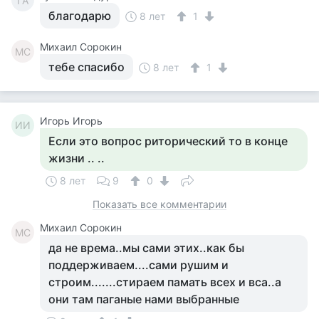
ГА
благодарю
8 лет
1
Михаил Сорокин
МС
тебе спасибо
8 лет
1
Игорь Игорь
ИИ
Если это вопрос риторический то в конце
жизни .. ..
8 лет
9
0
Показать все комментарии
Михаил Сорокин
МС
да не врема..мы сами этих..как бы
поддерживаем....сами рушим и
строим.......стираем памать всех и вса..а
они там паганые нами выбранные