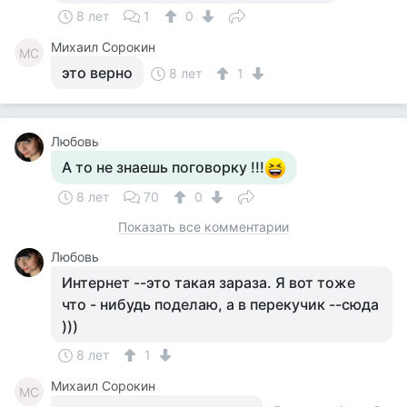
8 лет
1
0
Михаил Сорокин
МС
это верно
8 лет
1
Любовь
А то не знаешь поговорку !!!
8 лет
70
0
Показать все комментарии
Любовь
Интернет --это такая зараза. Я вот тоже
что - нибудь поделаю, а в перекучик --сюда
)))
8 лет
1
Михаил Сорокин
МС