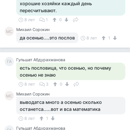
хорошие хозяйки каждый день
пересчитывают.
8 лет
1
0
Михаил Сорокин
МС
да осенью....это послов
8 лет
1
Гульшат Абдурахманова
ГА
есть пословица, что осенью, но почему
осенью не знаю
8 лет
3
0
Михаил Сорокин
МС
выводатса много а осенью сколько
останетса.....вот и вса математика
8 лет
1
Гульшат Абдурахманова