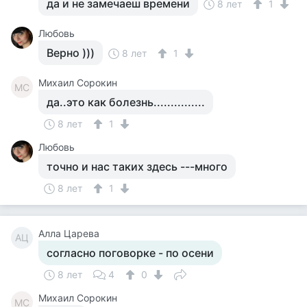
да и не замечаеш времени
8 лет
1
Любовь
Верно )))
8 лет
1
Михаил Сорокин
МС
да..это как болезнь...............
8 лет
1
Любовь
точно и нас таких здесь ---много
8 лет
1
Алла Царева
АЦ
согласно поговорке - по осени
8 лет
4
0
Михаил Сорокин
МС