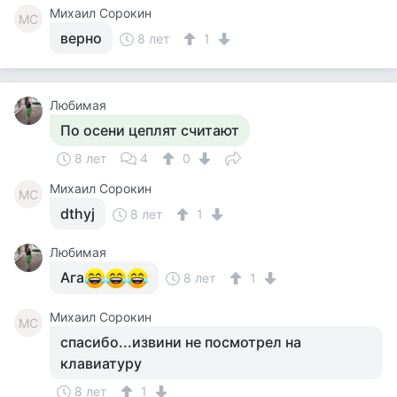
Михаил Сорокин
МС
верно
8 лет
1
Любимая
По осени цеплят считают
8 лет
4
0
Михаил Сорокин
МС
dthyj
8 лет
1
Любимая
Ага
8 лет
1
Михаил Сорокин
МС
спасибо...извини не посмотрел на
клавиатуру
8 лет
1