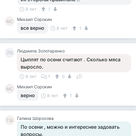
8 лет
1
Михаил Сорокин
МС
все верно
8 лет
1
Людмила Золотаренко
ЛЗ
Цыплят по осени считают . Сколько мяса
выросло.
8 лет
1
0
Михаил Сорокин
МС
верно
8 лет
1
Галина Шорохова
ГШ
По осени , можно и интереснее задовать
вопросы.