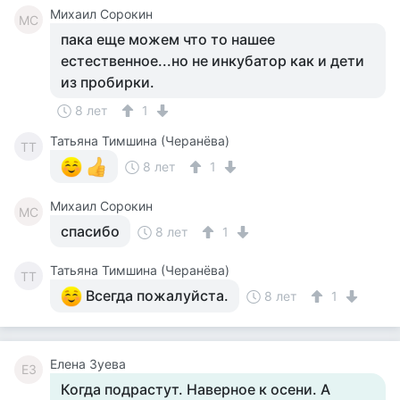
Михаил Сорокин
МС
пака еще можем что то нашее
естественное...но не инкубатор как и дети
из пробирки.
8 лет
1
Татьяна Тимшина (Черанёва)
ТТ
8 лет
1
Михаил Сорокин
МС
спасибо
8 лет
1
Татьяна Тимшина (Черанёва)
ТТ
Всегда пожалуйста.
8 лет
1
Елена Зуева
ЕЗ
Когда подрастут. Наверное к осени. А