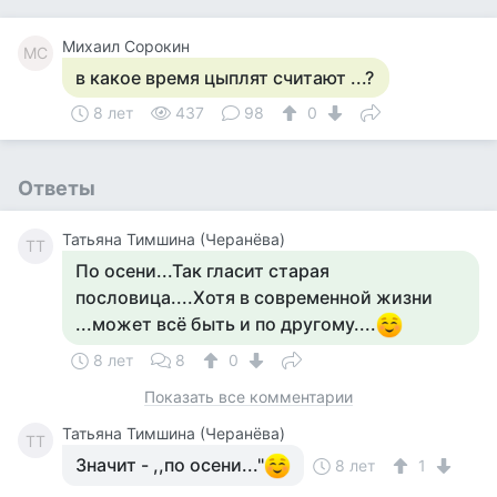
Михаил Сорокин
МС
в какое время цыплят считают ...?
8 лет
437
98
0
Ответы
Татьяна Тимшина (Черанёва)
ТТ
По осени...Так гласит старая
пословица....Хотя в современной жизни
...может всё быть и по другому....
8 лет
8
0
Показать все комментарии
Татьяна Тимшина (Черанёва)
ТТ
Значит - ,,по осени..."
8 лет
1