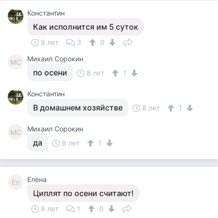
Константин
Как исполнится им 5 суток
8 лет
3
0
Михаил Сорокин
МС
по осени
8 лет
1
Константин
В домашнем хозяйстве
8 лет
1
Михаил Сорокин
МС
да
8 лет
1
Елена
Ел
Циплят по осени считают!
8 лет
1
0