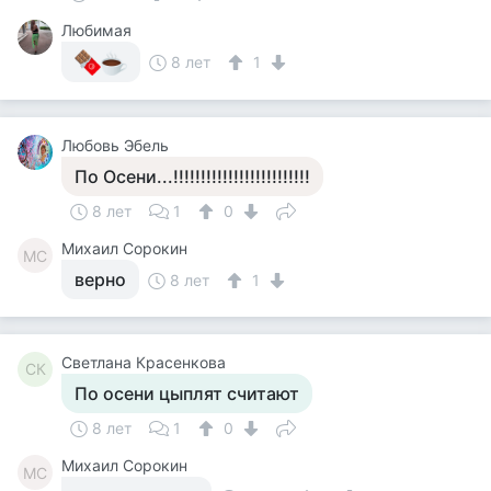
Любимая
8 лет
1
Любовь Эбель
По Осени...!!!!!!!!!!!!!!!!!!!!!!!!!
8 лет
1
0
Михаил Сорокин
МС
верно
8 лет
1
Светлана Красенкова
СК
По осени цыплят считают
8 лет
1
0
Михаил Сорокин
МС