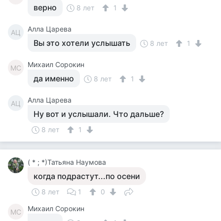
верно
8 лет
1
Алла Царева
АЦ
Вы это хотели услышать
8 лет
1
Михаил Сорокин
МС
да именно
8 лет
1
Алла Царева
АЦ
Ну вот и услышали. Что дальше?
8 лет
1
( * ; *)Татьяна Наумова
когда подрастут...по осени
8 лет
1
0
Михаил Сорокин
МС