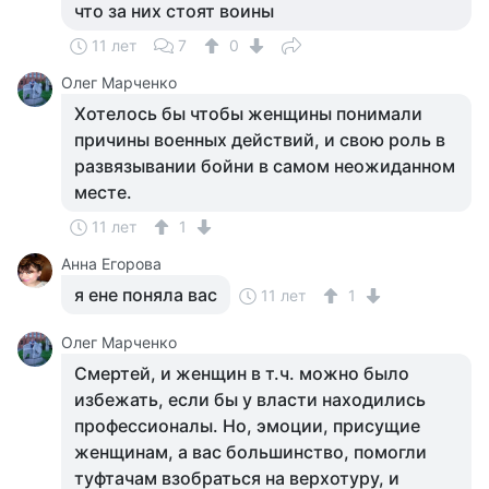
что за них стоят воины
11 лет
7
0
Олег Марченко
Хотелось бы чтобы женщины понимали
причины военных действий, и свою роль в
развязывании бойни в самом неожиданном
месте.
11 лет
1
Анна Егорова
я ене поняла вас
11 лет
1
Олег Марченко
Смертей, и женщин в т.ч. можно было
избежать, если бы у власти находились
профессионалы. Но, эмоции, присущие
женщинам, а вас большинство, помогли
туфтачам взобраться на верхотуру, и