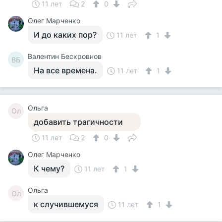
11 лет
2
0
Олег Марченко
И до каких пор?
11 лет
1
Валентин Бескровнов
ВБ
На все времена.
11 лет
1
Ольга
Ол
добавить трагичности
11 лет
2
0
Олег Марченко
К чему?
11 лет
1
Ольга
Ол
к случившемуся
11 лет
1