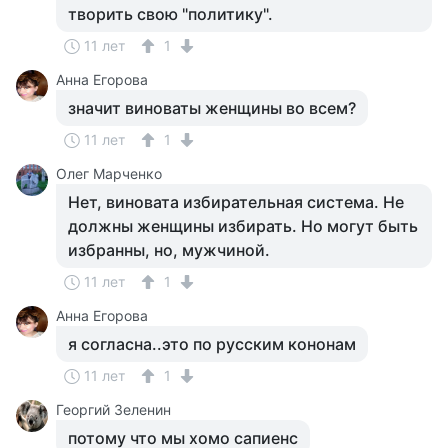
творить свою "политику".
11 лет
1
Анна Егорова
значит виноваты женщины во всем?
11 лет
1
Олег Марченко
Нет, виновата избирательная система. Не
должны женщины избирать. Но могут быть
избранны, но, мужчиной.
11 лет
1
Анна Егорова
я согласна..это по русским кононам
11 лет
1
Георгий Зеленин
потому что мы хомо сапиенс