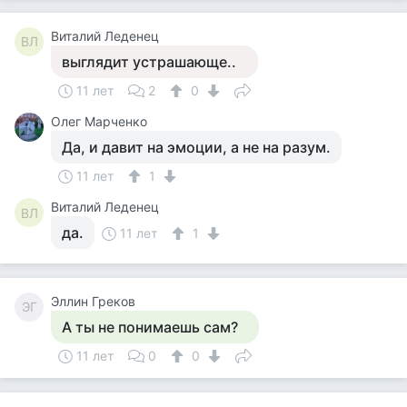
Виталий Леденец
ВЛ
выглядит устрашающе..
11 лет
2
0
Олег Марченко
Да, и давит на эмоции, а не на разум.
11 лет
1
Виталий Леденец
ВЛ
да.
11 лет
1
Эллин Греков
ЭГ
А ты не понимаешь сам?
11 лет
0
0