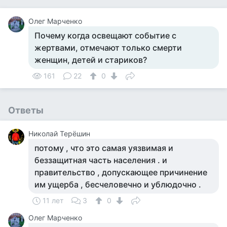
Олег Марченко
Почему когда освещают событие с
жертвами, отмечают только смерти
женщин, детей и стариков?
161
22
0
Ответы
Николай Терёшин
потому , что это самая уязвимая и
беззащитная часть населения . и
правительство , допускающее причинение
им ущерба , бесчеловечно и ублюдочно .
11 лет
3
0
Олег Марченко