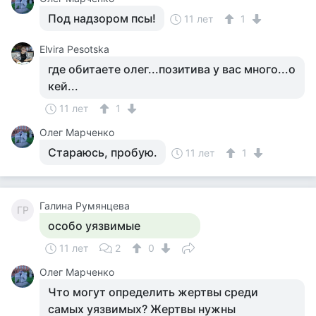
Под надзором псы!
11 лет
1
Elvira Pesotska
где обитаете олег...позитива у вас много...о
кей...
11 лет
1
Олег Марченко
Стараюсь, пробую.
11 лет
1
Галина Румянцева
ГР
особо уязвимые
11 лет
2
0
Олег Марченко
Что могут определить жертвы среди
самых уязвимых? Жертвы нужны