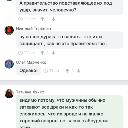
А правительство подставляющее их под
удар, значит, человечно?
11 лет
1
Николай Терёшин
ну полно дурака то валять . кто их и
защищает , как не это правительство .
11 лет
1
Олег Марченко
Однако!
11 лет
1
Татьяна Ххххх
видимо потому, что мужчины обычно
затевают все драки и как-то так
сложилось, что их вроде и не жалко,
хороший вопрос, согласна с абсурдом
этим.