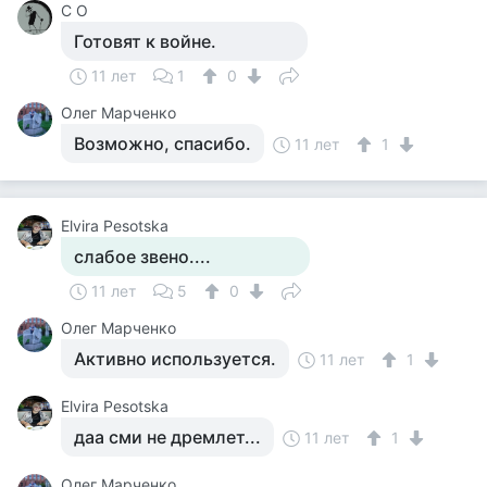
С О
Готовят к войне.
11 лет
1
0
Олег Марченко
Возможно, спасибо.
11 лет
1
Elvira Pesotska
слабое звено....
11 лет
5
0
Олег Марченко
Активно используется.
11 лет
1
Elvira Pesotska
даа сми не дремлет...
11 лет
1
Олег Марченко