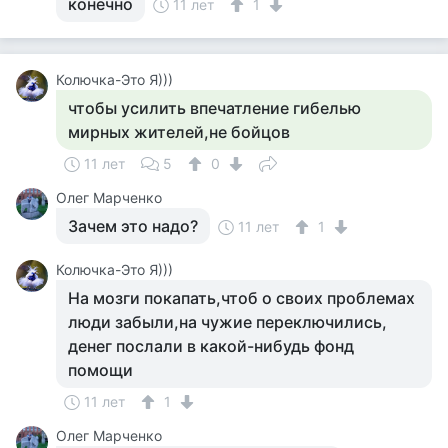
конечно
11 лет
1
Колючка-Это Я)))
чтобы усилить впечатление гибелью
мирных жителей,не бойцов
11 лет
5
0
Олег Марченко
Зачем это надо?
11 лет
1
Колючка-Это Я)))
На мозги покапать,чтоб о своих проблемах
люди забыли,на чужие переключились,
денег послали в какой-нибудь фонд
помощи
11 лет
1
Олег Марченко