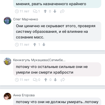
мнения, рвать назначенного крайнего
11 лет
1
0
Олег Марченко
Они цинично не скрывают этого, проверяя
систему образования, и её влияние на
сознание масс.
11 лет
1
Кенжегуль Мукашева(Сатимбекова)
потому что остальные сильные они не
умерли они смерти храбрости
11 лет
0
0
Анна Егорова
потому что они не должны умирать..потому