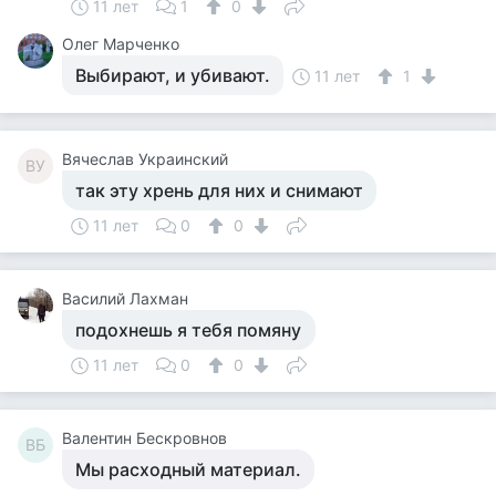
11 лет
1
0
Олег Марченко
Выбирают, и убивают.
11 лет
1
Вячеслав Украинский
ВУ
так эту хрень для них и снимают
11 лет
0
0
Василий Лахман
подохнешь я тебя помяну
11 лет
0
0
Валентин Бескровнов
ВБ
Мы расходный материал.