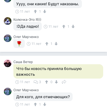
Уууу, они какие! Будут наказаны.
11 лет
1
Колючка-Это Я)))
:DДа ладно!
11 лет
1
Олег Марченко
11 лет
1
Саша Ветер
Что бы новость приняла большую
важность
11 лет
3
0
Олег Марченко
Для кого, для отмечающих?
11 лет
1