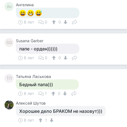
Ангелина
Ан
8 лет
0
0
Susana Garber
SG
папе - орден))))))
8 лет
0
0
Татьяна Ласькова
ТЛ
Бедный папа)))
8 лет
1
0
Алексей Шутов
Хорошее дело БРАКОМ не назовут)))
8 лет
1