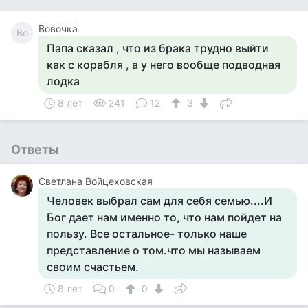
Вовочка
Во
Папа сказал , что из брака трудно выйти
как с корабля , а у него вообще подводная
лодка
8 лет
241
12
3
Ответы
Светлана Войцеховская
Человек выбрал сам для себя семью....И
Бог дает нам именно то, что нам пойдет на
пользу. Все остальное- только наше
представление о том.что мы называем
своим счастьем.
8 лет
0
0