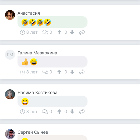
Анастасия
8 лет
0
0
Галина Мазяркина
ГМ
8 лет
0
0
Насима Костикова
8 лет
0
0
Сергей Сычев