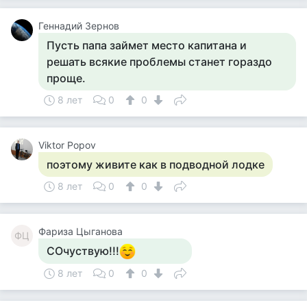
Геннадий Зернов
Пусть папа займет место капитана и
решать всякие проблемы станет гораздо
проще.
8 лет
0
0
Viktor Popov
поэтому живите как в подводной лодке
8 лет
0
0
Фариза Цыганова
ФЦ
СОчуствую!!!
8 лет
0
0