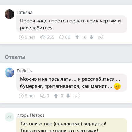
Татьяна
Порой надо просто послать всё к чертям и
расслабиться
9 лет
555
66
10
Ответы
Любовь
Можно и не посылать ... и расслабиться ...
бумеранг, притягивается, как магнит ...
9 лет
0
0
Игорь Петров
ИП
Так они ж все (посланные) вернутся!
Только уже не одни, а с чертями!