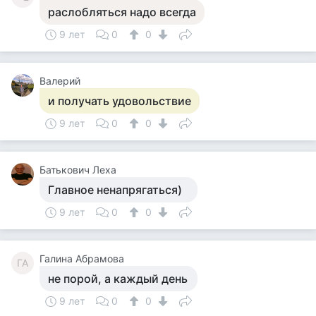
раслобляться надо всегда
9 лет
0
0
Валерий
и получать удовольствие
9 лет
0
0
Батькович Леха
Главное ненапрягаться)
9 лет
0
0
Галина Абрамова
ГА
не порой, а каждый день
9 лет
0
0