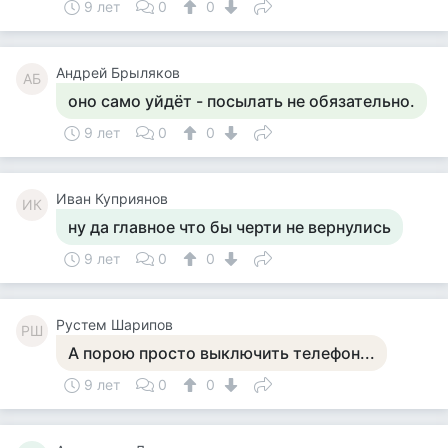
9 лет
0
0
Андрей Брыляков
АБ
оно само уйдёт - посылать не обязательно.
9 лет
0
0
Иван Куприянов
ИК
ну да главное что бы черти не вернулись
9 лет
0
0
Рустем Шарипов
РШ
А порою просто выключить телефон...
9 лет
0
0