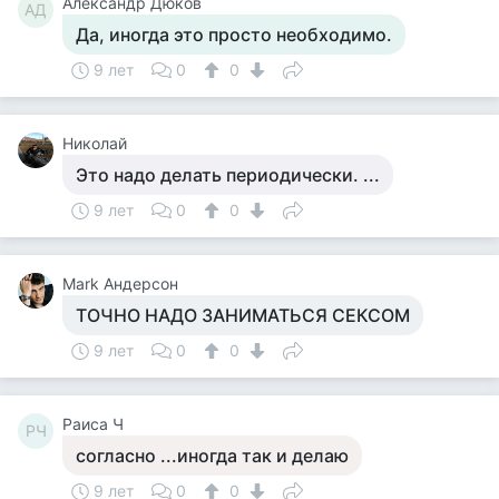
Александр Дюков
АД
Да, иногда это просто необходимо.
9 лет
0
0
Николай
Это надо делать периодически. ...
9 лет
0
0
Mark Андерсон
ТОЧНО НАДО ЗАНИМАТЬСЯ СЕКСОМ
9 лет
0
0
Раиса Ч
РЧ
согласно ...иногда так и делаю
9 лет
0
0