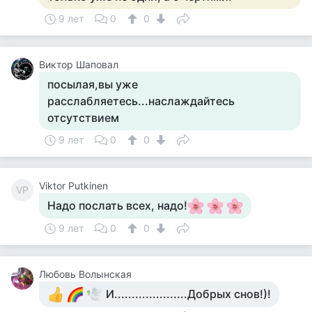
9 лет
0
0
Виктор Шаповал
посылая,вы уже
расслабляетесь...наслаждайтесь
отсутствием
9 лет
0
0
Viktor Putkinen
VP
Надо послать всех, надо!
9 лет
0
0
Любовь Волынская
И.....................Добрых снов!)!