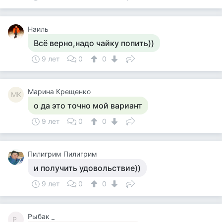
Наиль
Всё верно,надо чайку попить))
9 лет
0
0
Марина Крещенко
МК
о да это точно мой вариант
9 лет
0
0
Пилигрим Пилигрим
и получить удовольствие))
9 лет
0
0
Рыбак _
Р_