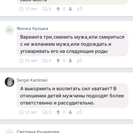
12 лет
0
0
Яночка Крошка
ЯК
Варианта три,сменить мужа,или смириться
с не желанием мужа,или подождать и
уговаривать его на следующие роды
12 лет
0
0
Sergei Kaminski
А выкормить и воспитать сил хватает? В
отношении детей мужчины подходят более
ответственно и рассудительно.
12 лет
0
0
Светлана Кушнарева