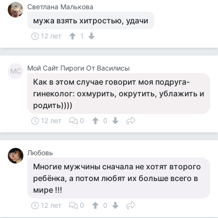
Светлана Малькова
мужа взять хитростью, удачи
12 лет
1
Мой Сайт Пироги От Василисы
МС
Как в этом случае говорит моя подруга-
гинеколог: охмурить, окрутить, ублажить и
родить))))
12 лет
0
0
Любовь
Многие мужчины сначала не хотят второго
ребёнка, а потом любят их больше всего в
мире !!!
12 лет
0
0