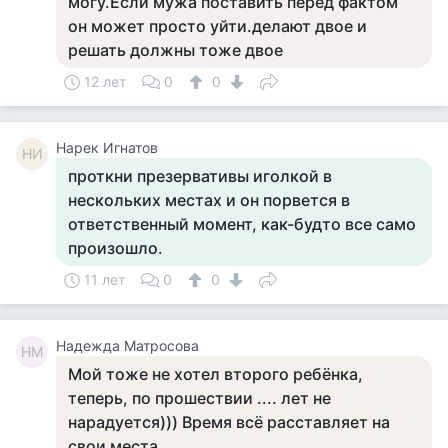
могу.Если мужа поставить перед фактом
он может просто уйти.делают двое и
решать должны тоже двое
12 лет
0
0
Нарек Игнатов
НИ
проткни презервативы иголкой в
нескольких местах и он порвется в
ответственный момент, как-будто все само
произошло.
11 лет
0
0
Надежда Матросова
НМ
Мой тоже не хотел второго ребёнка,
теперь, по прошествии .... лет не
нарадуется))) Время всё расставляет на
свои места