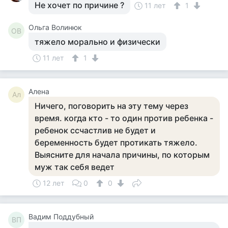
Не хочет по причине ?
11 лет
1
Ольга Волинюк
ОВ
тяжело морально и физически
11 лет
1
Алена
Ал
Ничего, поговорить на эту тему через
время. когда кто - то один против ребенка -
ребенок ссчастлив не будет и
беременность будет протикать тяжело.
Выясните для начала причины, по которым
муж так себя ведет
12 лет
0
0
Вадим Поддубный
ВП