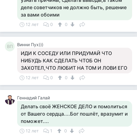
узнать причины, сделать выводы,в таком
деле советчиков не должно быть, решение
за вами обоими
12 лет
0
0
Винни Пух)))
ВП
ИДИ К СОСЕДУ ИЛИ ПРИДУМАЙ ЧТО
НИБУДЬ КАК СДЕЛАТЬ ЧТОБ ОН
ЗАХОТЕЛ,ЧТО ЛЮБИТ НА ТОМ И ЛОВИ ЕГО
12 лет
0
0
Геннадий Галай
Делать своё ЖЕНСКОЕ ДЕЛО и помолиться
от Вашего сердца....Бог пошлёт, вразумит и
поможет....
12 лет
1
0