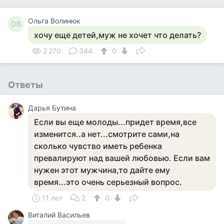
Ольга Волинюк
ОВ
хочу еще детей,муж не хочет что делать?
2 270
344
0
Ответы
Дарья Бутина
Если вы еще молоды...придет время,все
изменится..а нет...смотрите сами,на
сколько чувство иметь ребенка
превалируют над вашей любовью. Если вам
нужен этот мужчина,то дайте ему
время...это очень серьезный вопрос.
11 лет
2
0
Виталий Васильев