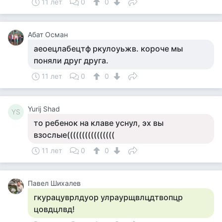
11 лет
0
0
Абат Осман
аеоецлабецтф ркулоуьжв. короче мы
поняли друг друга.
11 лет
0
0
Yurij Shad
YS
то ребенок на клаве уснул, эх вы
взослые((((((((((((((((
11 лет
0
0
Павел Шихалев
гкурацуврлдуор улраурщвлцдтвопцр
цовдцлвд!