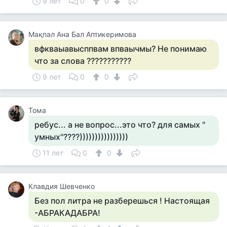
9 лет
0
0
Мақпал Ана Бал Аптикеримова
вфкваыавысппвам впваычмы? Не понимаю
что за слова ???????????
9 лет
0
0
Тома
ребус... а не вопрос...это что? для самых "
умных"????))))))))))))))))
11 лет
0
0
Клавдия Шевченко
Без пол литра не разберешься ! Настоящая
-АБРАКАДАБРА!