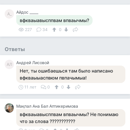
Айдос _____
А_
вфкваыавысппвам впваычмы?
227
34
0
Ответы
Андрей Лисовой
АЛ
Нет, ты ошибаешься там было написано
вфкваыыаспвюм пвпачымыа!
11 лет
0
0
Мақпал Ана Бал Аптикеримова
вфкваыавысппвам впваычмы? Не понимаю
что за слова ???????????