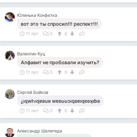
Юленька Конфетка
вот это ты спросил!!! респект!!!
11 лет
0
0
Валентин Куц
Алфавит не пробовали изучить?
11 лет
0
0
Сергей Бойков
¿ıqwҺıqɐʚuʚ wɐʚuuɔıqʚɐıqɐʚʞȸʚ
11 лет
0
0
Александр Шелегеда