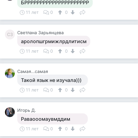
БРРРРРРРРРРРРРРРРРРРРР
11 лет
0
0
Светлана Зарьянцева
СЗ
аролопшгрмижлрдлитисм
11 лет
0
0
Самая...самая
Такой язык не изучала)))
11 лет
0
0
Игорь Д.
Раваооомаувмддим
11 лет
0
0