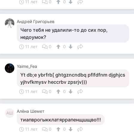
11 лет
0
0
Андрей Григорьев
Чего тебя не удалили-то до сих пор,
недоумок?
11 лет
0
0
Yaime_Fea
Yt db;e ybrfrb[ ghtgzncndbq pflfdfnm djghjcs
yjhvfkmysv heccrbv zpsrjv)))
11 лет
0
0
Алёна Шемет
АШ
тиапврогыкклатяррапенщшщво!!!
11 лет
0
0