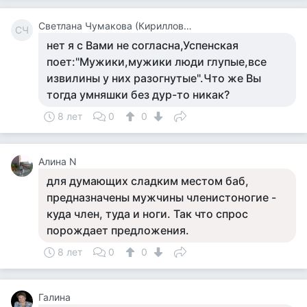
Светлана Чумакова (Кириллова)
СЧ
нет я с Вами не согласна,Успенская
поет:"Мужики,мужики люди глупые,все
извилины у них разогнутые".Что же Вы
тогда умняшки без дур-то никак?
8 лет
0
0
Алина N
для думающих сладким местом баб,
предназначены мужчины членистоногие -
куда член, туда и ноги. Так что спрос
порождает предложения.
8 лет
0
0
Галина