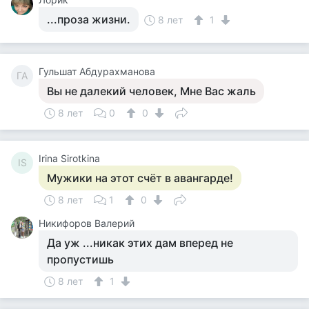
...проза жизни.
8 лет
1
Гульшат Абдурахманова
ГА
Вы не далекий человек, Мне Вас жаль
8 лет
0
0
Irina Sirotkina
IS
Мужики на этот счёт в авангарде!
8 лет
1
0
Никифоров Валерий
Да уж ...никак этих дам вперед не
пропустишь
8 лет
1