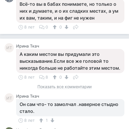
Всё-то вы в бабах понимаете, но только о
них и думаете, и о их сладких местах, а ум
их вам, таким, и на фиг не нужен
8 лет
0
0
Ирина Ткач
ИТ
А каким местом вы придумали это
высказывание.Если все же головой то
никогда больше не работайте этим местом.
8 лет
8
0
Показать все комментарии
Ирина Ткач
ИТ
Он сам что- то замолчал .наверное стыдно
стало.
8 лет
1