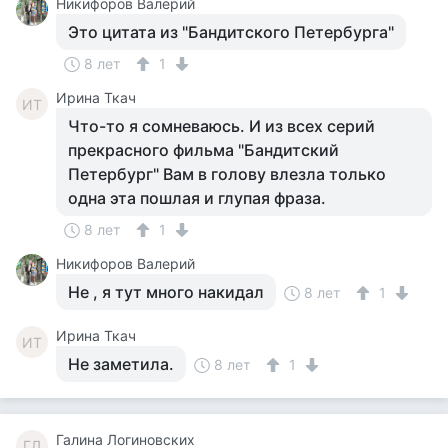
Никифоров Валерий
Это цитата из "Бандитского Петербурга"
8 лет
1
Ирина Ткач
ИТ
Что-то я сомневаюсь. И из всех серий
прекрасного фильма "Бандитский
Петербург" Вам в голову влезла только
одна эта пошлая и глупая фраза.
8 лет
1
Никифоров Валерий
Не , я тут много накидал
8 лет
1
Ирина Ткач
ИТ
Не заметила.
8 лет
1
Галина Логиновских
ГЛ