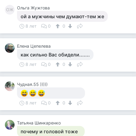
Ольга Жужгова
ОЖ
ой а мужчины чем думают-тем же
8 лет
0
0
Елена Цепелева
как сильно Вас обидели.......
8 лет
0
0
Чудная.55 )))))
8 лет
0
0
Татьяна Шинкаренко
почему и головой тоже