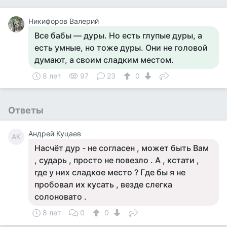
Никифоров Валерий
Все бабы — дуры. Но есть глупые дуры, а
есть умные, но тоже дуры. Они не головой
думают, а своим сладким местом.
8 лет
97
23
0
Ответы
Андрей Куцаев
АК
Насчёт дур - не согласен , может быть Вам
, сударь , просто не повезло . А , кстати ,
где у них сладкое место ? Где бы я не
пробовал их кусать , везде слегка
солоновато .
8 лет
0
0