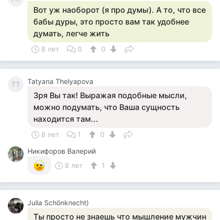
Вот уж наоборот (я про думы). А то, что все
бабы дуры, это просто вам так удобнее
думать, легче жить
8 лет
0
0
Tatyana Thelyapova
TT
Зря Вы так! Выражая подобные мысли,
можно подумать, что Ваша сущность
находится там...
8 лет
1
0
Никифоров Валерий
8 лет
1
Julia Schönknecht)
Ты просто не знаешь что мышление мужчин