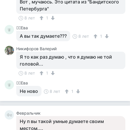
Вот , мучаюсь. Это цитата из "Бандитского
Петербурга"
8 лет
1
🧚‍♀️Ева
🧚‍
А вы так думаете???
8 лет
1
Никифоров Валерий
Я то как раз думаю , что я думаю не той
головой...
8 лет
1
🧚‍♀️Ева
🧚‍
Не ново
8 лет
1
Февральчик
Фе
Ну п вы такой умные думаете своим
местом....