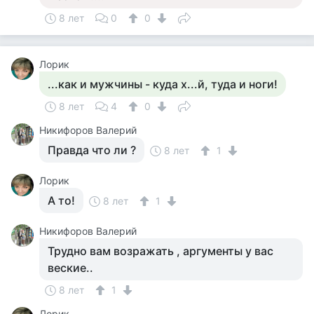
8 лет
0
0
Лорик
...как и мужчины - куда х...й, туда и ноги!
8 лет
4
0
Никифоров Валерий
Правда что ли ?
8 лет
1
Лорик
А то!
8 лет
1
Никифоров Валерий
Трудно вам возражать , аргументы у вас
веские..
8 лет
1
Лорик