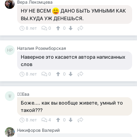
Вера Лекомцева
НУ НЕ ВСЕМ
ДАНО БЫТЬ УМНЫМИ КАК
ВЫ.КУДА УЖ ДЕНЕШЬСЯ.
8 лет
0
0
Наталия Роземборская
НР
Наверное это касается автора написанных
слов
8 лет
0
0
🧚‍♀️Ева
🧚‍
Боже.... как вы вообще живете, умный то
такой???
8 лет
4
0
Никифоров Валерий