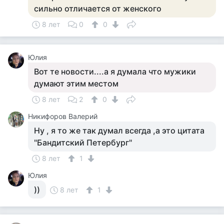
сильно отличается от женского
8 лет
0
0
Юлия
Вот те новости....а я думала что мужики
думают этим местом
8 лет
2
0
Никифоров Валерий
Ну , я то же так думал всегда ,а это цитата
"Бандитский Петербург"
8 лет
1
Юлия
))
8 лет
1