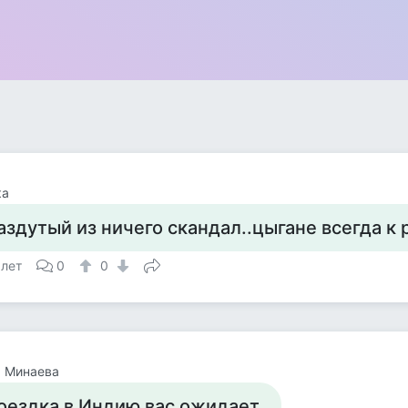
ка
аздутый из ничего скандал..цыгане всегда к 
 лет
0
0
а Минаева
оездка в Индию вас ожидает