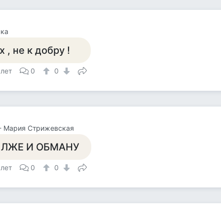
чка
х , не к добру !
 лет
0
0
- Мария Стрижевская
 ЛЖЕ И ОБМАНУ
 лет
0
0