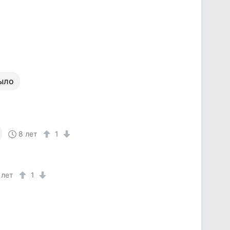
было
8 лет
1
 лет
1