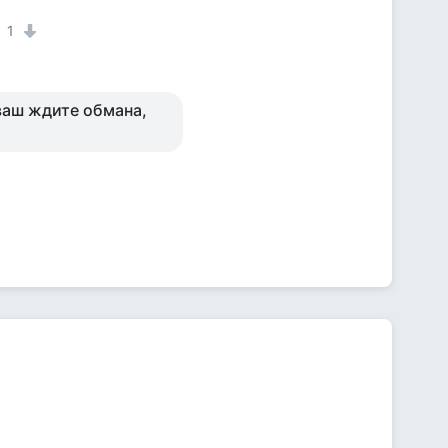
1
 ваш ждите обмана,