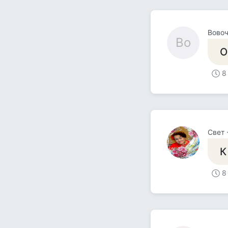
Вово
Во
О
8
Свет 
К
8