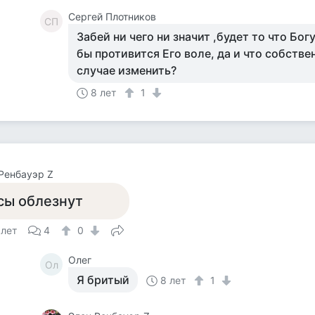
Cергей Плотников
CП
Забей ни чего ни значит ,будет то что Бог
бы противится Его воле, да и что собств
случае изменить?
8 лет
1
Ренбауэр Z
сы облезнут
 лет
4
0
Олег
Ол
Я бритый
8 лет
1