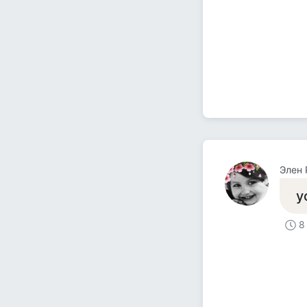
Элен 
у
8