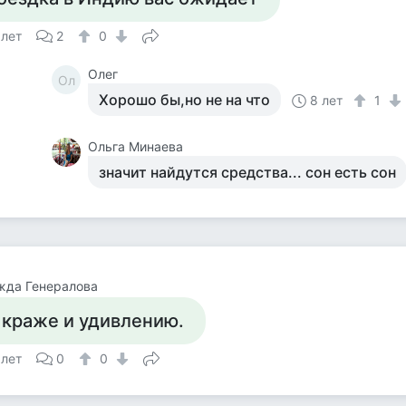
 лет
2
0
Олег
Ол
Хорошо бы,но не на что
8 лет
1
Ольга Минаева
значит найдутся средства... сон есть сон
жда Генералова
 краже и удивлению.
 лет
0
0