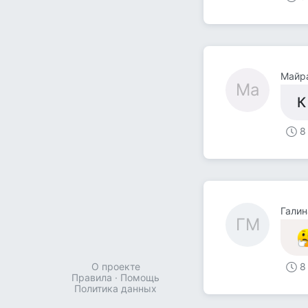
Майр
Ма
К
8
Галин
ГМ
О проекте
8
Правила
·
Помощь
Политика данных