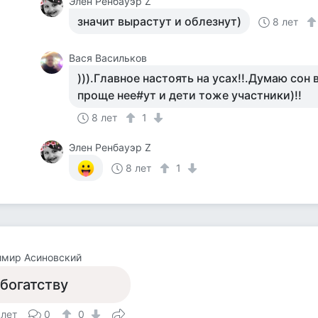
Элен Ренбауэр Z
значит вырастут и облезнут)
8 лет
Вася Васильков
))).Главное настоять на усах!!.Думаю сон
проще нее#ут и дети тоже участники)!!
8 лет
1
Элен Ренбауэр Z
8 лет
1
имир Асиновский
 богатству
 лет
0
0