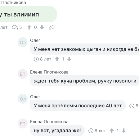
 Плотникова
у ты влиииип
 лет
5
0
Олег
Ол
У меня нет знакомых цыган и никогда не 
8 лет
1
Елена Плотникова
ЕП
ждет тебя куча проблем, ручку позолоти
Олег
Ол
У меня проблемы последние 40 лет
8
Елена Плотникова
ЕП
ну вот, угадала же!
8 лет
1