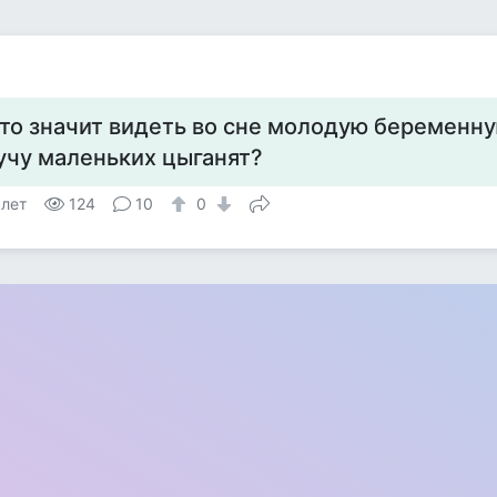
то значит видеть во сне молодую беременну
учу маленьких цыганят?
 лет
124
10
0