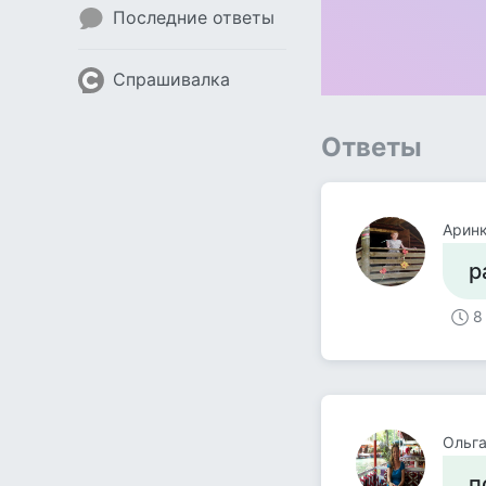
Последние ответы
Спрашивалка
Ответы
Арин
р
8
Ольг
п