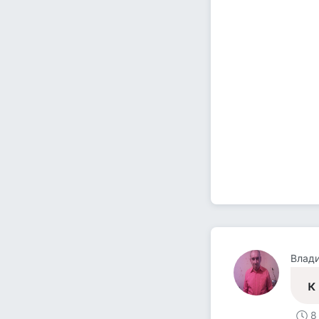
Влад
к
8