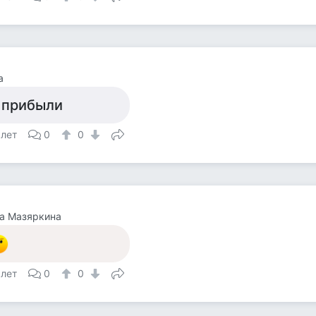
а
 прибыли
 лет
0
0
а Мазяркина
 лет
0
0