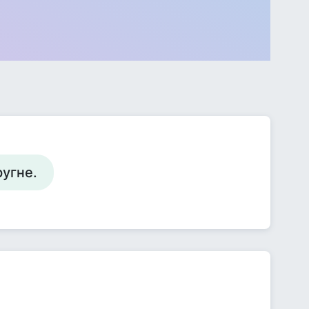
ругне.