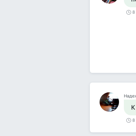
8
Наде
К
8