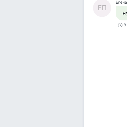
Елена
ЕП
н
8