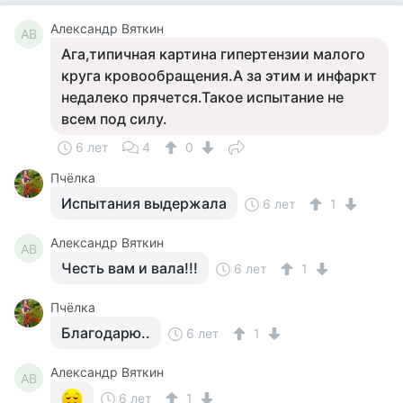
Александр Вяткин
АВ
Ага,типичная картина гипертензии малого
круга кровообращения.А за этим и инфаркт
недалеко прячется.Такое испытание не
всем под силу.
6 лет
4
0
Пчёлка
Испытания выдержала
6 лет
1
Александр Вяткин
АВ
Честь вам и вала!!!
6 лет
1
Пчёлка
Благодарю..
6 лет
1
Александр Вяткин
АВ
6 лет
1