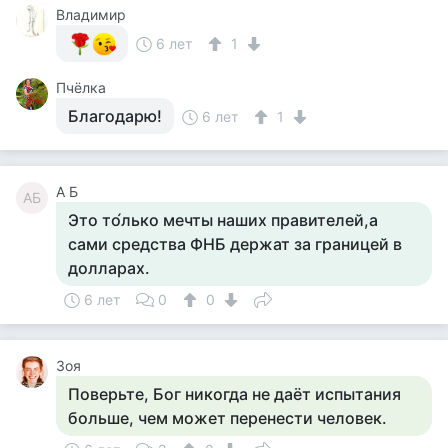
Владимир
6 лет
1
Пчёлка
Благодарю!
6 лет
1
А Б
АБ
Это то́лько мечты наших правителей,а
сами средства ФНБ держат за границей в
долларах.
6 лет
0
0
Зоя
Поверьте, Бог никогда не даёт испытания
больше, чем может перенести человек.