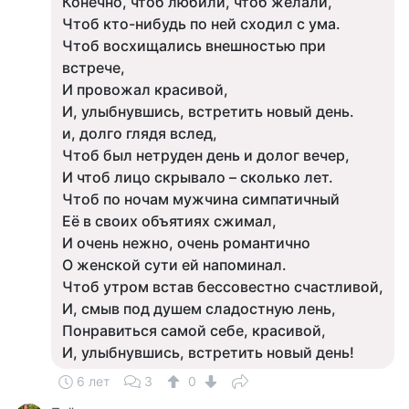
Конечно, чтоб любили, чтоб желали,
Чтоб кто-нибудь по ней сходил с ума.
Чтоб восхищались внешностью при
встрече,
И провожал красивой,
И, улыбнувшись, встретить новый день.
и, долго глядя вслед,
Чтоб был нетруден день и долог вечер,
И чтоб лицо скрывало – сколько лет.
Чтоб по ночам мужчина симпатичный
Её в своих объятиях сжимал,
И очень нежно, очень романтично
О женской сути ей напоминал.
Чтоб утром встав бессовестно счастливой,
И, смыв под душем сладостную лень,
Понравиться самой себе, красивой,
И, улыбнувшись, встретить новый день!
6 лет
3
0