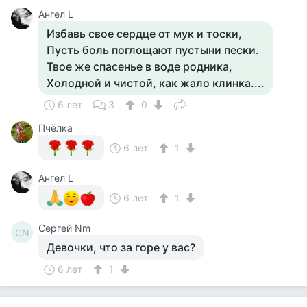
Ангел L
Избавь свое сердце от мук и тоски,
Пусть боль поглощают пустыни пески.
Твое же спасенье в воде родника,
Холодной и чистой, как жало клинка....
6 лет
3
0
Пчёлка
6 лет
1
Ангел L
6 лет
1
Сергей Nm
СN
Девочки, что за горе у вас?
6 лет
1