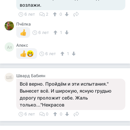
возлажи.
6 лет
2
0
Пчёлка
6 лет
1
Алекс
Ал
6 лет
1
Швард Бабиян
ШБ
Всё верно. Пройдём и эти испытания."
Вынесет всё. И широкую, ясную грудью
дорогу проложит себе. Жаль
только..."Некрасов
6 лет
0
0