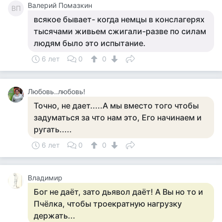
Валерий Помазкин
ВП
всякое бывает- когда немцы в конслагерях
тысячами живьем сжигали-разве по силам
людям было это испытание.
6 лет
0
0
Любовь..любовь!
Точно, не дает.....А мы вместо того чтобы
задуматься за что нам это, Его начинаем и
ругать.....
6 лет
0
0
Владимир
Бог не даёт, зато дьявол даёт! А Вы но то и
Пчёлка, чтобы троекратную нагрузку
держать...