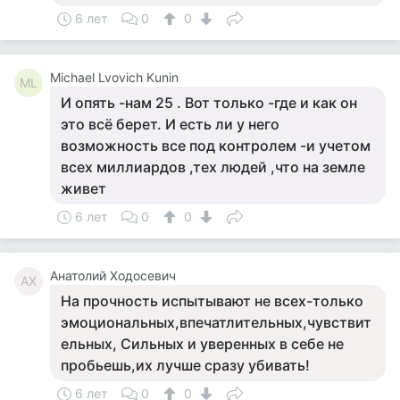
6 лет
0
0
Michael Lvovich Kunin
ML
И опять -нам 25 . Вот только -где и как он
это всё берет. И есть ли у него
возможность все под контролем -и учетом
всех миллиардов ,тех людей ,что на земле
живет
6 лет
0
0
Анатолий Ходосевич
АХ
На прочность испытывают не всех-только
эмоциональных,впечатлительных,чувствит
ельных, Сильных и уверенных в себе не
пробьешь,их лучше сразу убивать!
6 лет
0
0