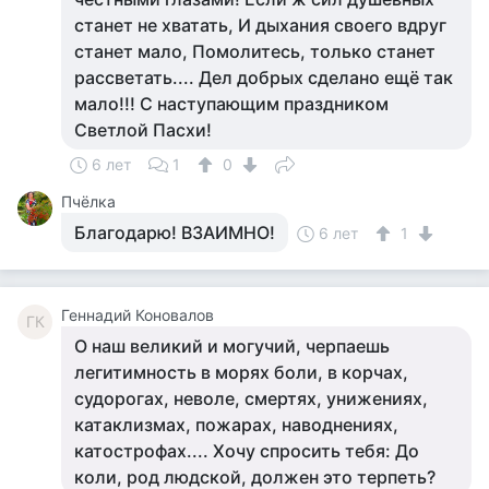
станет не хватать, И дыхания своего вдруг
станет мало, Помолитесь, только станет
рассветать.... Дел добрых сделано ещё так
мало!!! С наступающим праздником
Светлой Пасхи!
6 лет
1
0
Пчёлка
Благодарю! ВЗАИМНО!
6 лет
1
Геннадий Коновалов
ГК
О наш великий и могучий, черпаешь
легитимность в морях боли, в корчах,
судорогах, неволе, смертях, унижениях,
катаклизмах, пожарах, наводнениях,
катострофах.... Хочу спросить тебя: До
коли, род людской, должен это терпеть?