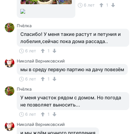
6 лет
1
Пчёлка
Спасибо! У меня такие растут и петуния и
лобелия,сейчас пока дома рассада..
6 лет
1
Николай Верниковский
мы в среду первую партию на дачу повезём
6 лет
1
Пчёлка
У меня участок рядом с домом. Но погода
не позволяет выносить...
6 лет
1
Николай Верниковский
и мы ждём ночного потепления