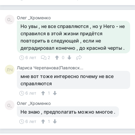
Олег _Хроменко
О_
Но увы , не все справляются , но у Него - не
справился в этой жизни придётся
повторить в следующей , если не
деградировал конечно , до красной черты .
6 лет
2
0
Лариса Черепанова(Павловская)
ЛЧ
мне вот тоже интересно почему не все
справляются
6 лет
1
Олег _Хроменко
О_
Не знаю , предполагать можно многое .
6 лет
1