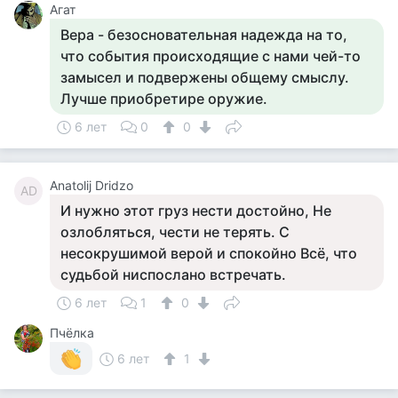
Агат
Вера - безосновательная надежда на то,
что события происходящие с нами чей-то
замысел и подвержены общему смыслу.
Лучше приобретире оружие.
6 лет
0
0
Anatolij Dridzo
AD
И нужно этот груз нести достойно, Не
озлобляться, чести не терять. С
несокрушимой верой и спокойно Всё, что
судьбой ниспослано встречать.
6 лет
1
0
Пчёлка
6 лет
1