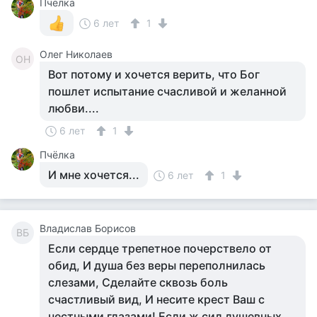
Пчёлка
6 лет
1
Олег Николаев
ОН
Вот потому и хочется верить, что Бог
пошлет испытание счасливой и желанной
любви....
6 лет
1
Пчёлка
И мне хочется...
6 лет
1
Владислав Борисов
ВБ
Если сердце трепетное почерствело от
обид, И душа без веры переполнилась
слезами, Сделайте сквозь боль
счастливый вид, И несите крест Ваш с
честными глазами! Если ж сил душевных