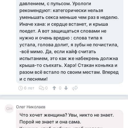
давлением, с пульсом. Урологи
рекомендуют: категорически нельзя
уменьшать секса меньше чем раз в неделю.
Иначе хана: и сердце встанет, и крыша
поедет. А вот защищаться словами не
нужно и очень вредно : слова типа я
устала, голова долит, я зубы не почистила,
-всё мимо. Да, если кайф считать
испытанием, это как же набекрень должна
крыша-то съехать. Харэ! Стакан коньяка и
разом всё встало по своим местам. Вперед
и с песнями!
6 лет
0
0
Олег Николаев
ОН
Что хочет женщина? Увы, никто не знает.
Порой не знает и она сама.