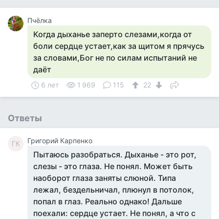
Пчёлка
Когда дыханье заперто слезами,когда от
боли сердце устает,как за щитом я прячусь
за словами,Бог не по силам испытаний не
даёт
6 лет
1 969
115
22
Ответы
Григорий Карпенко
ГК
Пытаюсь разобраться. Дыханье - это рот,
слезы - это глаза. Не понял. Может быть
наоборот глаза заняты слюной. Типа
лежал, бездельничал, плюнул в потолок,
попал в глаз. Реально однако! Дальше
поехали: сердце устает. Не понял, а что с