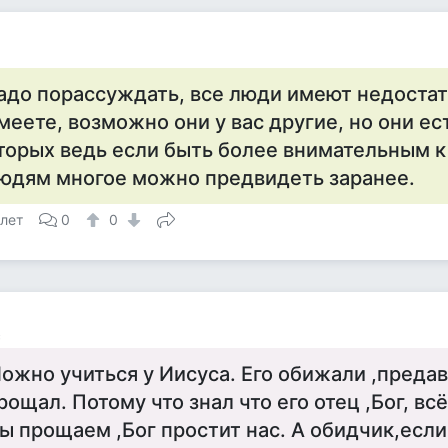
адо порассуждать, все люди имеют недостат
меете, возможно они у вас другие, но они ест
торых ведь если быть более внимательным к
юдям многое можно предвидеть заранее.
 лет
0
0
с
ожно учиться у Иисуса. Его обижали ,предав
рощал. Потому что знал что его отец ,Бог, вс
ы прощаем ,Бог простит нас. А обидчик,если 