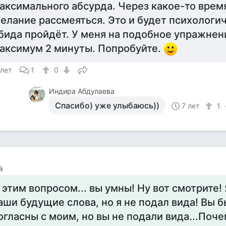
аксимального абсурда. Через какое-то врем
елание рассмеяться. Это и будет психологич
бида пройдёт. У меня на подобное упражнен
аксимум 2 минуты. Попробуйте.
 лет
1
0
Индира Абдулаева
Спасибо) уже улыбаюсь))
7 лет
1
й
 этим вопросом... вы умны! Ну вот смотрите!
аши будущие слова, но я не подал вида! Вы б
огласны с моим, но вы не подали вида...Поче