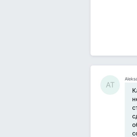
Aleks
AT
К
н
с
с
о
с