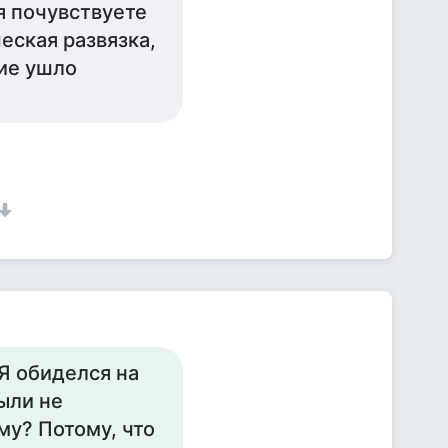
я почувствуете
еская развязка,
ие ушло
 Я обиделся на
ыли не
му? Потому, что