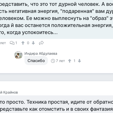
редставить, что это тот дурной человек. А в
сть негативная энергия, "подаренная" вам д
еловеком. Ее можно выплеснуть на "образ" э
огда й вас останется положительная энергия
то, когда успокоитесь...
 лет
1
0
Индира Абдулаева
Спасибо
7 лет
1
й Крайнов
то просто. Техника простая, идите от обратно
редставьте как отомстить и в своих фантази