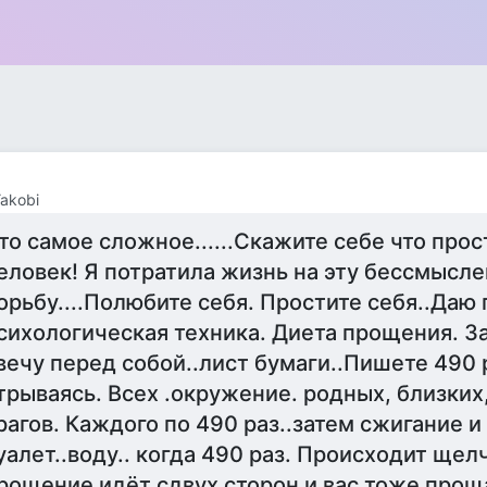
Yakobi
то самое сложное......Скажите себе что прос
еловек! Я потратила жизнь на эту бессмысл
орьбу....Полюбите себя. Простите себя..Даю 
сихологическая техника. Диета прощения. З
вечу перед собой..лист бумаги..Пишете 490 
трываясь. Всех .окружение. родных, близких
рагов. Каждого по 490 раз..затем сжигание и
уалет..воду.. когда 490 раз. Происходит щел
рощение идёт сдвух сторон и вас тоже прощ