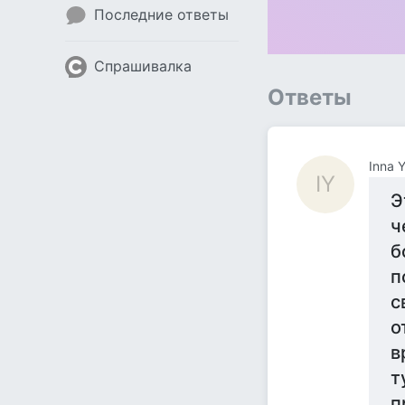
Последние ответы
Спрашивалка
Ответы
Inna 
IY
Э
ч
б
п
с
о
в
т
п