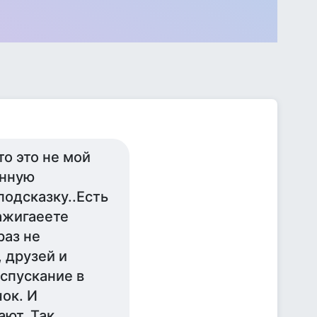
то это не мой
енную
подсказку..Есть
ажигаеете
раз не
, друзей и
 спускание в
чок. И
ают. Так