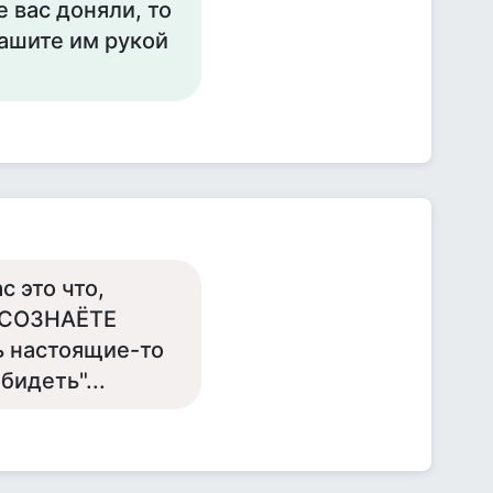
е вас доняли, то
машите им рукой
с это что,
 ОСОЗНАЁТЕ
дь настоящие-то
бидеть"...