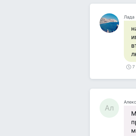
Лада
н
и
в
л
7
Алек
Ал
М
п
м