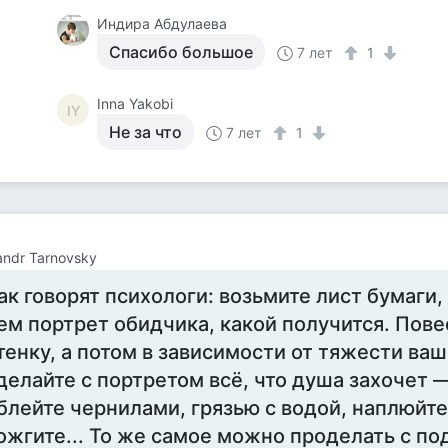
Индира Абдулаева
Спасибо большое
7 лет
1
Inna Yakobi
IY
Не за что
7 лет
1
andr Tarnovsky
ак говорят психологи: возьмите лист бумаги,
ем портрет обидчика, какой получится. Повес
тенку, а потом в зависимости от тяжести ва
делайте с портретом всё, что душа захочет 
блейте чернилами, грязью с водой, наплюйте
ожгите... То же самое можно проделать с по