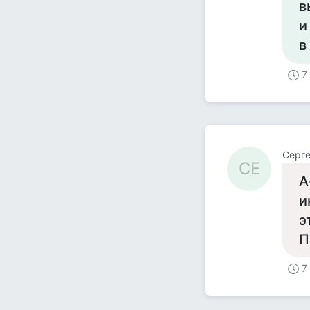
в
и
в
7
Серг
СЕ
А
и
э
П
7