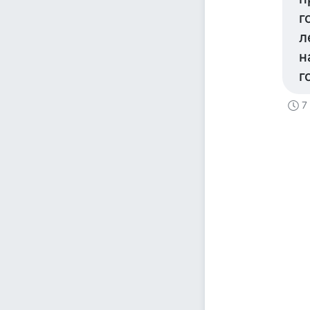
г
л
н
г
7