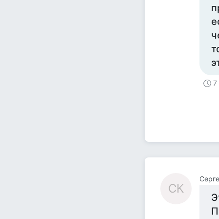
п
е
ч
т
э
7
Серге
СК
Э
П