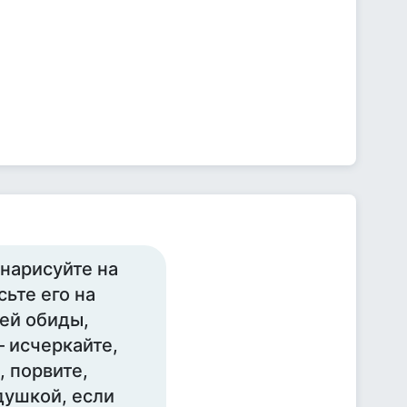
 нарисуйте на
ьте его на
шей обиды,
— исчеркайте,
, порвите,
душкой, если