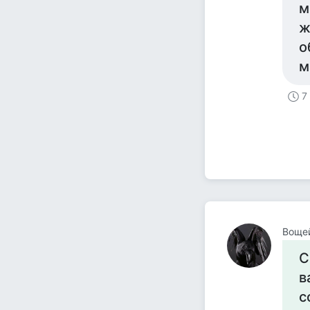
м
ж
о
м
7
Воще
С
в
с