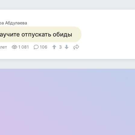
ра Абдулаева
аучите отпускать обиды
 лет
1 081
106
3