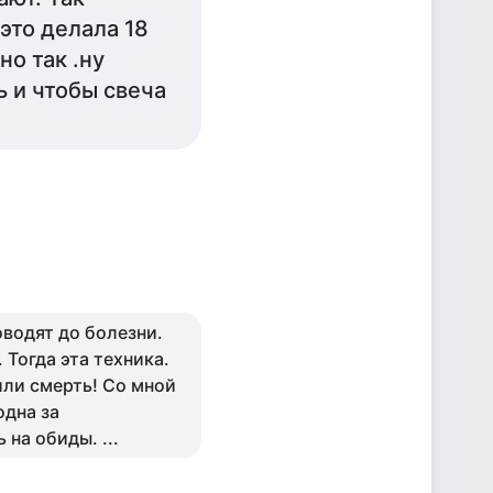
 это делала 18
но так .ну
ь и чтобы свеча
оводят до болезни.
 Тогда эта техника.
или смерть! Со мной
одна за
 на обиды. ...