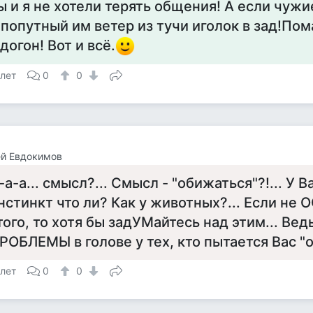
ы и я не хотели терять общения! А если чужи
 попутный им ветер из тучи иголок в зад!По
 догон! Вот и всё.
 лет
0
0
ей Евдокимов
-а-а... смысл?... Смысл - "обижаться"?!... У Ва
нстинкт что ли? Как у животных?... Если не
того, то хотя бы задУМайтесь над этим... Ве
РОБЛЕМЫ в голове у тех, кто пытается Вас "о
 лет
0
0