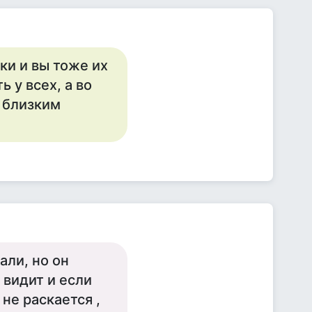
ки и вы тоже их
ь у всех, а во
 близким
али, но он
ё видит и если
не раскается ,