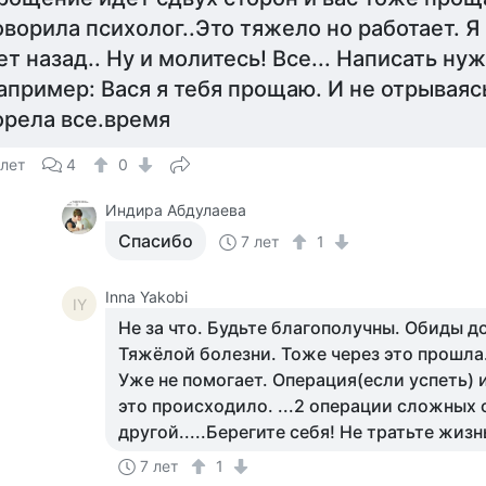
оворила психолог..Это тяжело но работает. Я
ет назад.. Ну и молитесь! Все... Написать нуж
апример: Вася я тебя прощаю. И не отрываяс
орела все.время
 лет
4
0
Индира Абдулаева
Спасибо
7 лет
1
Inna Yakobi
IY
Не за что. Будьте благополучны. Обиды д
Тяжёлой болезни. Тоже через это прошла.
Уже не помогает. Операция(если успеть) 
это происходило. ...2 операции сложных 
другой.....Берегите себя! Не тратьте жизнь
7 лет
1