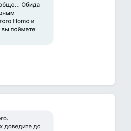
ообще... Обида
урным
того Homo и
, вы поймете
го.
ях доведите до