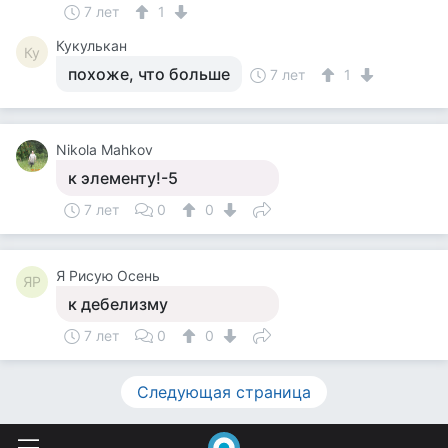
7 лет
1
Кукулькан
Ку
похоже, что больше
7 лет
1
Nikola Mahkov
к элементу!-5
7 лет
0
0
Я Рисую Осень
ЯР
к дебелизму
7 лет
0
0
Следующая страница