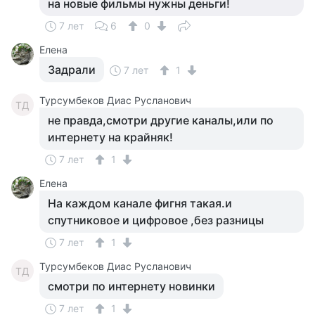
на новые фильмы нужны деньги!
7 лет
6
0
Елена
Задрали
7 лет
1
Турсумбеков Диас Русланович
ТД
не правда,смотри другие каналы,или по
интернету на крайняк!
7 лет
1
Елена
На каждом канале фигня такая.и
спутниковое и цифровое ,без разницы
7 лет
1
Турсумбеков Диас Русланович
ТД
смотри по интернету новинки
7 лет
1