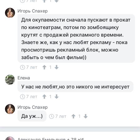
7 лет
1
Игорь Спахер
Для окупаемости сначала пускают в прокат
по кинотеатрам, потом по зомбоящику
крутят с продажей рекламного времени.
Знаете же, как у нас любят рекламу - пока
просмотришь рекламный блок, можно
забыть о чем был фильм))
7 лет
1
Елена
У нас не любят,но это никого не интересует
7 лет
1
Игорь Спахер
Да уж...)
7 лет
1
Александр Емельянов + 7Я +Инструктор Туризма