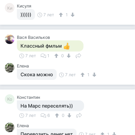
Кисуля
Ки
))))))
7 лет
1
Вася Васильков
Классный фмльм
7 лет
1
0
Елена
Скока можно
7 лет
1
Константин
Ко
На Марс переселять))
7 лет
6
0
Елена
Перевозить,денег нет
7 лет
1