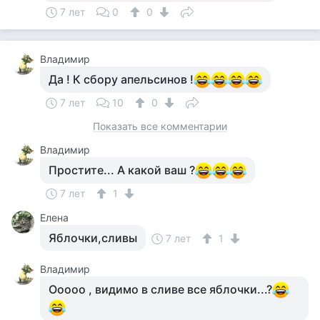
7 лет
0
0
Владимир
Да ! К сбору апельсинов !
7 лет
10
0
Показать все комментарии
Владимир
Простите... А какой ваш ?
7 лет
1
Елена
Яблочки,сливы
7 лет
1
Владимир
Ооооо , видимо в сливе все яблочки...?