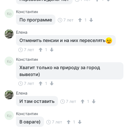
Константин
Ко
По программе
7 лет
1
Елена
Отменить пенсии и на них переселять
7 лет
1
Константин
Ко
Хватит только на природу за город
вывезти)
7 лет
1
Елена
И там оставить
7 лет
1
Константин
Ко
В овраге)
7 лет
1