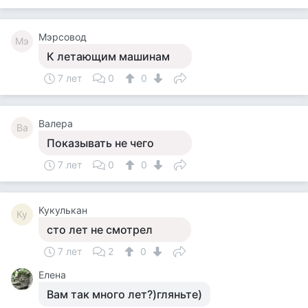
Мэрсовод
Мэ
К летающим машинам
7 лет
0
0
Валера
Ва
Показывать не чего
7 лет
0
0
Кукулькан
Ку
сто лет не смотрел
7 лет
2
0
Елена
Вам так много лет?)гляньте)