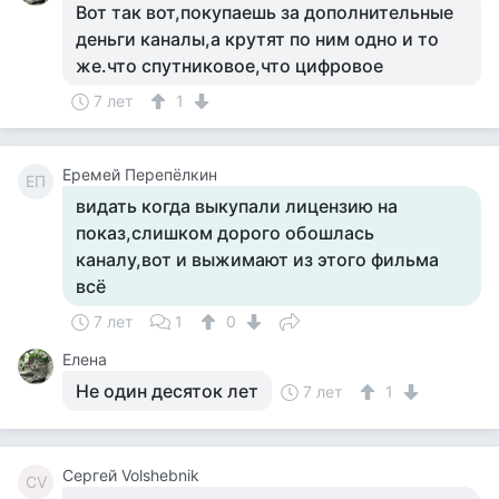
Вот так вот,покупаешь за дополнительные
деньги каналы,а крутят по ним одно и то
же.что спутниковое,что цифровое
7 лет
1
Еремей Перепёлкин
ЕП
видать когда выкупали лицензию на
показ,слишком дорого обошлась
каналу,вот и выжимают из этого фильма
всё
7 лет
1
0
Елена
Не один десяток лет
7 лет
1
Сергей Volshebnik
СV