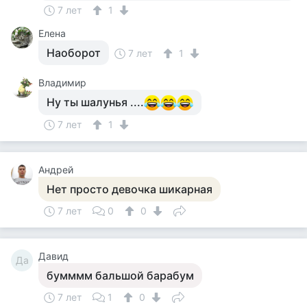
7 лет
1
Елена
Наоборот
7 лет
1
Владимир
Ну ты шалунья ....
7 лет
1
Андрей
Нет просто девочка шикарная
7 лет
0
0
Давид
Да
бумммм бальшой барабум
7 лет
1
0