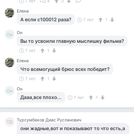
7 лет
4
0
Елена
А если с100012 раза?
7 лет
1
Он
Он
Вы то усвоили главную мыслишку фильма?
7 лет
1
Елена
Что всемогущий брюс всех победит?
7 лет
1
Он
Он
Дааа,все плохо...
7 лет
1
Турсумбеков Диас Русланович
ТД
они жадные,вот и показывают то что есть,а