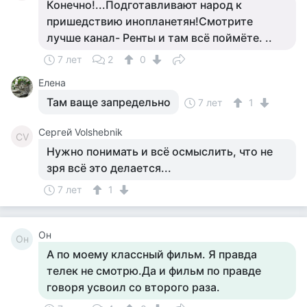
Конечно!...Подготавливают народ к
пришедствию инопланетян!Смотрите
лучше канал- Ренты и там всё поймёте. ..
7 лет
2
0
Елена
Там ваще запредельно
7 лет
1
Сергей Volshebnik
СV
Нужно понимать и всё осмыслить, что не
зря всё это делается...
7 лет
1
Он
Он
А по моему классный фильм. Я правда
телек не смотрю.Да и фильм по правде
говоря усвоил со второго раза.