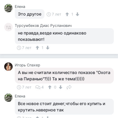
Елена
Это другое
7 лет
1
Турсумбеков Диас Русланович
ТД
не правда,везде кино одинаково
показывают!
7 лет
1
Игорь Спахер
А вы не считали количество показов "Охота
на Пиранью"?))) Та же тема!)))))
7 лет
4
0
Елена
Все новое стоит денег,чтобы его купить и
крутить.наверное так