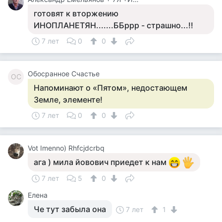
готовят к вторжению
ИНОПЛАНЕТЯН.......ББррр - страшно...!!
7 лет
0
0
Обосранное Счастье
ОС
Напоминают о «Пятом», недостающем
Земле, элементе!
7 лет
0
0
Vot Imenno) Rhfcjdcrbq
ага ) мила йовович приедет к нам
7 лет
5
0
Елена
Че тут забыла она
7 лет
1