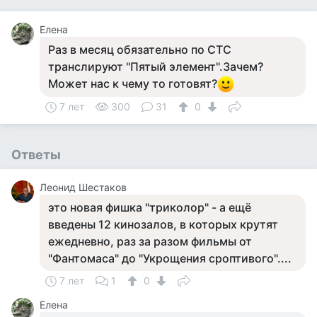
Елена
Раз в месяц обязательно по СТС
транслируют "Пятый элемент".Зачем?
Может нас к чему то готовят?
7 лет
300
31
0
Ответы
Леонид Шестаков
это новая фишка "триколор" - а ещё
введены 12 кинозалов, в которых крутят
ежедневно, раз за разом фильмы от
"Фантомаса" до "Укрощения сроптивого"....
7 лет
1
0
Елена