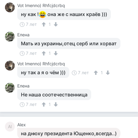
Vot Imenno) Rhfcjdcrbq
ну как !
она же с наших краёв )))
7 лет
1
Елена
Мать из украины,отец серб или хорват
7 лет
1
Vot Imenno) Rhfcjdcrbq
ну так а я о чём )))
7 лет
1
Елена
Не наша соотечественница
7 лет
1
Alex
Al
на днюху президента Ющенко,всегда..)