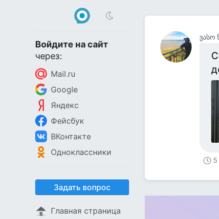
ვასო 
Войдите на сайт
С
через:
д
Mail.ru
Google
Яндекс
Фейсбук
ВКонтакте
Одноклассники
5
Задать вопрос
Главная страница