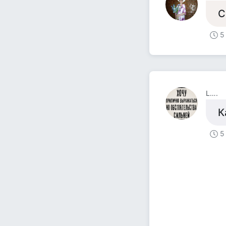
С
5
L….
К
5