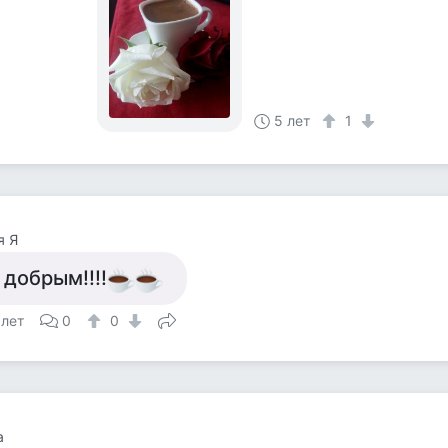
5 лет
1
я Я
 добрым!!!!
 лет
0
0
а