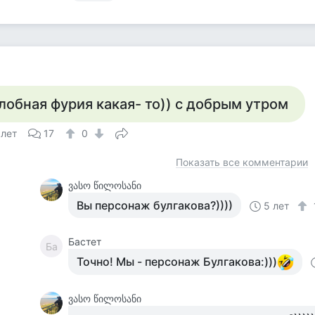
лобная фурия какая- то)) с добрым утром
 лет
17
0
Показать все комментарии
ვასო წილოსანი
Вы персонаж булгакова?))))
5 лет
Бастет
Ба
Точно! Мы - персонаж Булгакова:)))
ვასო წილოსანი