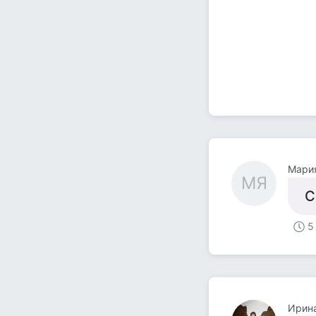
Мари
МЯ
С
5
Ирин