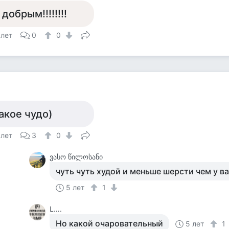
 добрым!!!!!!!!
 лет
0
0
акое чудо)
 лет
3
0
ვასო წილოსანი
чуть чуть худой и меньше шерсти чем у ва
5 лет
1
L….
Но какой очаровательный
5 лет
1