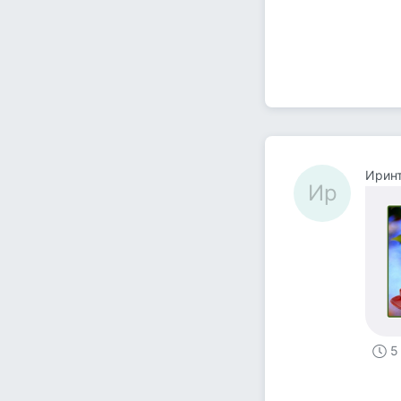
Ирин
Ир
5