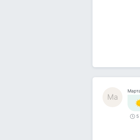
Март
Ма
5