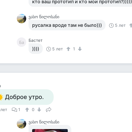
кто ваш прототип и кто мои прототип?)))))
ვასო წილოსანი
русалка вроде там не было)))
5 лет
Бастет
Ба
))))
5 лет
1
а
Доброе утро.
 лет
1
0
ვასო წილოსანი