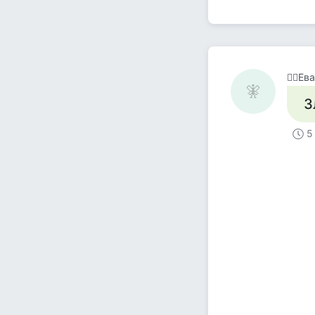
🧚‍♀️Ева
🧚‍
З
5