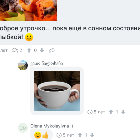
оброе утрочко... пока ещё в сонном состояни
лыбкой!
 лет
2
0
ვასო წილოსანი
5 лет
1
Olena Mykolayivna :)
OM
5 лет
1