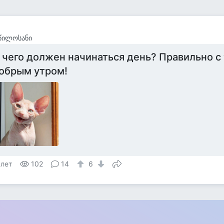
წილოსანი
 чего должен начинаться день? Правильно с 
обрым утром!
 лет
102
14
6