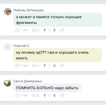
Любовь Вотинцева
а может в памяти только хорошие
фрагменты
7 лет
0
0
Георгий С.
ГС
ну почему ад??? там и хорошего очень
много.
7 лет
0
0
Света Дмитренко
ПОМНИТЬ БОЛЬНО-надо забыть
7 лет
0
0