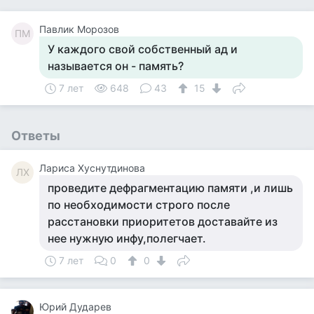
Павлик Морозов
ПМ
У каждого свой собственный ад и
называется он - память?
7 лет
648
43
15
Ответы
Лариса Хуснутдинова
ЛХ
проведите дефрагментацию памяти ,и лишь
по необходимости строго после
расстановки приоритетов доставайте из
нее нужную инфу,полегчает.
7 лет
0
0
Юрий Дударев