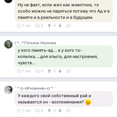
Ну не факт, если жил как животное, то
особо можно не париться потому что Ад и в
памяти и в реальности и в будущем.
7 лет
0
0
( * ; *)Татьяна Наумова
у кого память-ад... а у кого то-
копилка....для опыта, для настроения,
чувств...
7 лет
0
0
˜ ° ღ~Мгновение~ღ ° ˜
У каждого свой собственный рай и
называется он - воспоминания?
7 лет
0
0