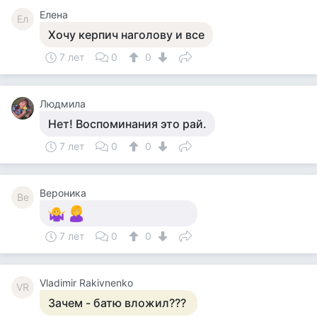
Елена
Ел
Хочу керпич наголову и все
7 лет
0
0
Людмила
Нет! Воспоминания это рай.
7 лет
0
0
Вероника
Ве
7 лет
0
0
Vladimir Rakivnenko
VR
Зачем - батю вложил???