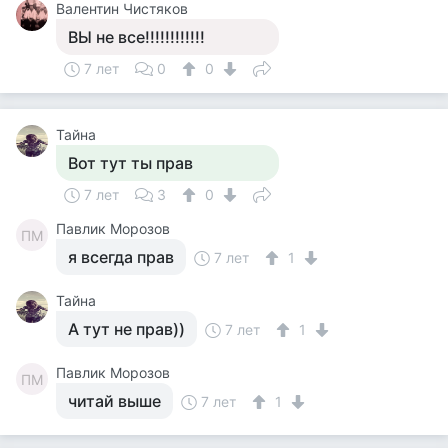
Валентин Чистяков
ВЫ не все!!!!!!!!!!!!
7 лет
0
0
Тайна
Вот тут ты прав
7 лет
3
0
Павлик Морозов
ПМ
я всегда прав
7 лет
1
Тайна
А тут не прав))
7 лет
1
Павлик Морозов
ПМ
читай выше
7 лет
1