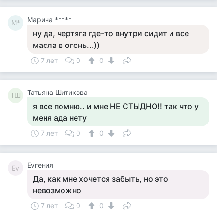
Марина *****
М*
ну да, чертяга где-то внутри сидит и все
масла в огонь...))
7 лет
0
0
Татьяна Шитикова
ТШ
я все помню.. и мне НЕ СТЫДНО!! так что у
меня ада нету
7 лет
0
0
Evгения
Ev
Да, как мне хочется забыть, но это
невозможно
7 лет
0
0