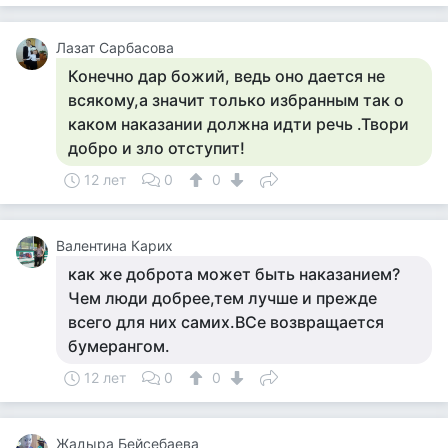
Лазат Сарбасова
Конечно дар божий, ведь оно дается не
всякому,а значит только избранным так о
каком наказании должна идти речь .Твори
добро и зло отступит!
12 лет
0
0
Валентина Карих
как же доброта может быть наказанием?
Чем люди добрее,тем лучше и прежде
всего для них самих.ВСе возвращается
бумерангом.
12 лет
0
0
Жадыра Бейсебаева