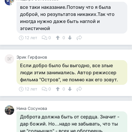
все таки наказание.Потому что я была
доброй, но результатов никаких.Так что
иногда нужно даже быть наглой и
эгоистичной
12 лет
0
0
Эрик Гирфанов
ЭГ
Если добро было бы выгодно, все злые
люди этим занимались. Автор режиссер
фильма "Остров", не помню как его зовут.
12 лет
0
0
Нина Сосунова
Доброта должна быть от сердца. Значит -
дар божий. Но...надо не забывать, что ты
не "солнышко" - всех не обогреешь.