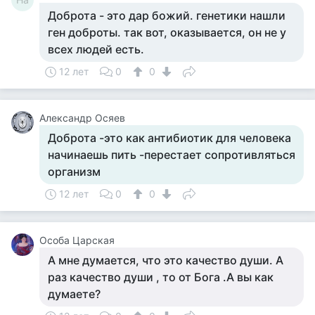
Доброта - это дар божий. генетики нашли
ген доброты. так вот, оказывается, он не у
всех людей есть.
12 лет
0
0
Александр Осяев
Доброта -это как антибиотик для человека
начинаешь пить -перестает сопротивляться
организм
12 лет
0
0
Особа Царская
А мне думается, что это качество души. А
раз качество души , то от Бога .А вы как
думаете?