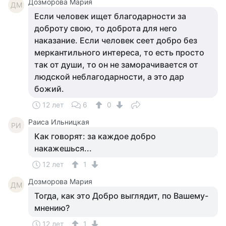
Дозморова Мария
ДМ
Если человек ищет благодарности за
доброту свою, то доброта для него
наказание. Если человек сеет добро без
меркантильного интереса, то есть просто
так от души, то он не заморачивается от
людской неблагодарности, а это дар
божий.
12 лет
6
0
Раиса Ильницкая
РИ
Как говорят: за каждое добро
накажешься...
12 лет
1
Дозморова Мария
ДМ
Тогда, как это Добро выглядит, по Вашему-
мнению?
12 лет
1