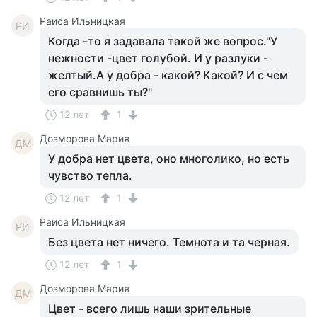
Раиса Ильницкая
РИ
Когда -то я задавала такой же вопрос."У
нежности -цвет голубой. И у разлуки -
желтый.А у добра - какой? Какой? И с чем
его сравнишь ты?"
12 лет
1
Дозморова Мария
ДМ
У добра нет цвета, оно многолико, но есть
чувство тепла.
12 лет
1
Раиса Ильницкая
РИ
Без цвета нет ничего. Темнота и та черная.
12 лет
1
Дозморова Мария
ДМ
Цвет - всего лишь наши зрительные