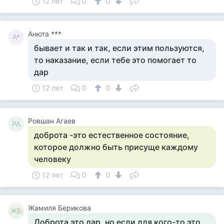
12 лет
0
0
Анюта ***
А*
бывает и так и так, если этим пользуются,
то наказание, если тебе это помогает то
дар
12 лет
0
0
Ровшан Агаев
РА
доброта -это естественное состояние,
которое должно быть присуще каждому
человеку
12 лет
0
0
Жамиля Берикова
ЖБ
Доброта это дар, но если для кого-то это