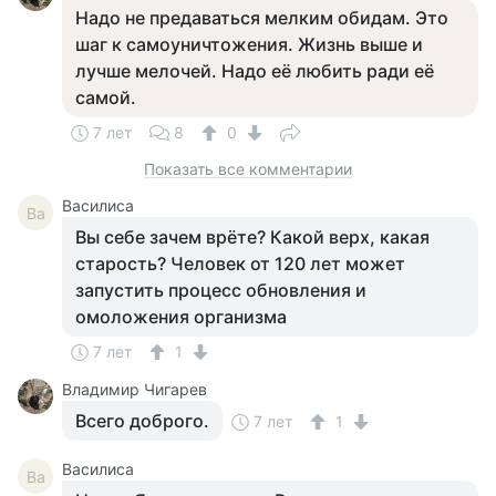
Надо не предаваться мелким обидам. Это
шаг к самоуничтожения. Жизнь выше и
лучше мелочей. Надо её любить ради её
самой.
7 лет
8
0
Показать все комментарии
Василиса
Ва
Вы себе зачем врёте? Какой верх, какая
старость? Человек от 120 лет может
запустить процесс обновления и
омоложения организма
7 лет
1
Владимир Чигарев
Всего доброго.
7 лет
1
Василиса
Ва