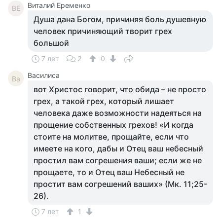
Виталий Еременко
ВЕ
Душа дана Богом, причиняя боль душевную
человек причиняющий творит грех
большой
7 лет
2
0
Василиса
Ва
вот Христос говорит, что обида – не просто
грех, а такой грех, который лишает
человека даже возможности надеяться на
прощение собственных грехов! «И когда
стоите на молитве, прощайте, если что
имеете на кого, дабы и Отец ваш небесный
простил вам согрешения ваши; если же не
прощаете, то и Отец ваш Небесный не
простит вам согрешений ваших» (Мк. 11;25-
26).
7 лет
1