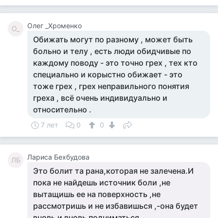
Олег _Хроменко
О_
Обижать могут по разному , может быть
больно и телу , есть люди обидчивые по
каждому поводу - это точно грех , тех кто
специально и корыстно обижает - это
тоже грех , грех неправильного понятия
греха , всё очень индивидуально и
относительно .
7 лет
0
0
Лариса Бехбудова
ЛБ
Это болит та рана,которая не залечена.И
пока не найдешь источник боли ,не
вытащишь ее на поверхность ,не
рассмотришь и не избавишься ,-она будет
вновь и вновь подниматься