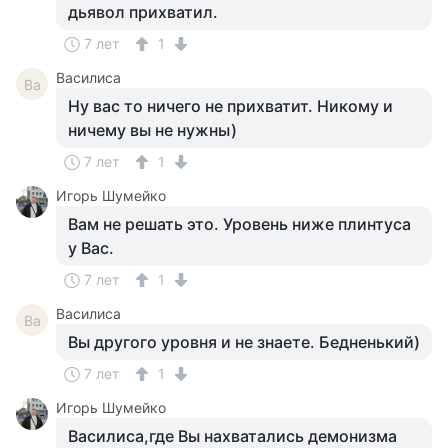
дьявол прихватил.
7 лет
1
Василиса
Ва
Ну вас то ничего не прихватит. Никому и
ничему вы не нужны)
7 лет
1
Игорь Шумейко
Вам не решать это. Уровень ниже плинтуса
у Вас.
7 лет
1
Василиса
Ва
Вы другого уровня и не знаете. Бедненький)
7 лет
1
Игорь Шумейко
Василиса,где Вы нахватались демонизма