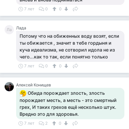
7 лет
0
0
Лада
Ла
Потому что на обиженных воду возят, если
ты обижается , значит в тебе гордыня и
куча идеализма, не сотворил идола не из
чего...как то так, если понятно только
7 лет
0
0
Алексей Конищев
Обида порождает злость, злость
порождает месть, а месть - это смертный
грех, И таких грехов ещё несколько штук.
Вредно это для здоровья.
7 лет
2
0