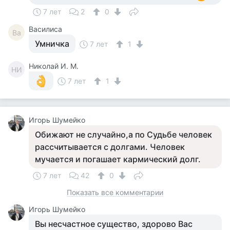
7 лет
2
0
Василиса
Ва
Умничка
7 лет
1
Николай И. М.
НИ
7 лет
1
Игорь Шумейко
Обижают не случайно,а по Судьбе человек
рассчитывается с долгами. Человек
мучается и погашает кармический долг.
7 лет
42
0
Показать все комментарии
Игорь Шумейко
Вы несчастное существо, здорово Вас