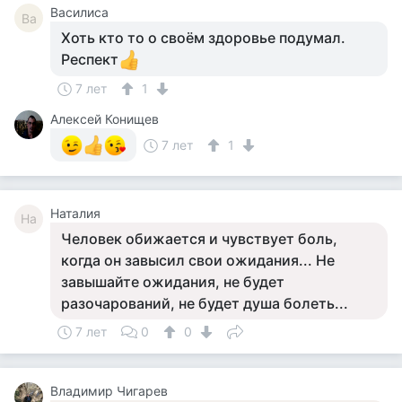
Василиса
Ва
Хоть кто то о своём здоровье подумал.
Респект
7 лет
1
Алексей Конищев
7 лет
1
Наталия
На
Человек обижается и чувствует боль,
когда он завысил свои ожидания... Не
завышайте ожидания, не будет
разочарований, не будет душа болеть...
7 лет
0
0
Владимир Чигарев