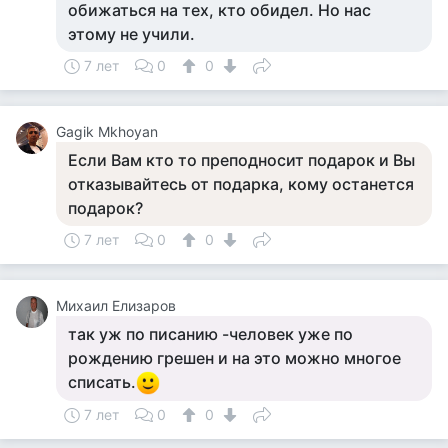
обижаться на тех, кто обидел. Но нас
этому не учили.
7 лет
0
0
Gagik Mkhoyan
Если Вам кто то преподносит подарок и Вы
отказывайтесь от подарка, кому останется
подарок?
7 лет
0
0
Михаил Елизаров
так уж по писанию -человек уже по
рождению грешен и на это можно многое
списать.
7 лет
0
0