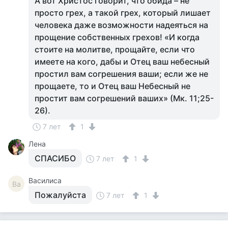
А вот Христос говорит, что обида – не
просто грех, а такой грех, который лишает
человека даже возможности надеяться на
прощение собственных грехов! «И когда
стоите на молитве, прощайте, если что
имеете на кого, дабы и Отец ваш небесный
простил вам согрешения ваши; если же не
прощаете, то и Отец ваш Небесный не
простит вам согрешений ваших» (Мк. 11;25-
26).
7 лет
1
Лена
СПАСИБО
7 лет
1
Василиса
Ва
Пожалуйста
7 лет
1