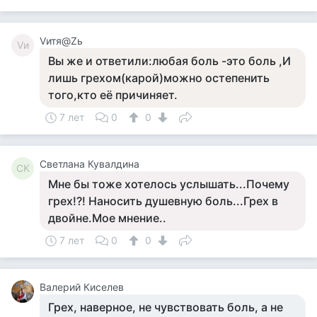
Vитя@Zь
Vи
Вы же и ответили:любая боль -это боль ,И
лишь грехом(карой)можно остепенить
того,кто её причиняет.
7 лет
0
0
Светлана Кувалдина
СК
Мне бы тоже хотелось услышать...Почему
грех!?! Наносить душевную боль...Грех в
двойне.Мое мнение..
7 лет
0
0
Валерий Киселев
Грех, наверное, не чувствовать боль, а не