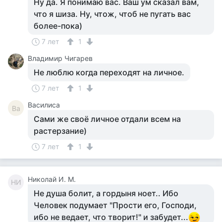
Ну да. Я понимаю вас. Ваш ум сказал вам,
что я шиза. Ну, чтож, чтоб не пугать вас
более-пока)
7 лет
1
Владимир Чигарев
Не люблю когда переходят на личное.
7 лет
1
Василиса
Ва
Сами же своё личное отдали всем на
растерзание)
7 лет
1
Николай И. М.
НИ
Не душа болит, а гордыня ноет.. Ибо
Человек подумает "Прости его, Господи,
ибо не ведает, что творит!" и забудет...