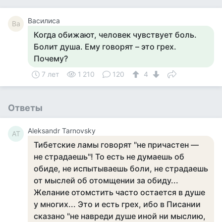
Василиса
Ва
Когда обижают, человек чувствует боль.
Болит душа. Ему говорят – это грех.
Почему?
7 лет
1 210
120
4
Ответы
Aleksandr Tarnovsky
AT
Тибетские ламы говорят "не причастен —
не страдаешь"! То есть не думаешь об
обиде, не испытываешь боли, не страдаешь
от мыслей об отомщении за обиду...
Желание отомстить часто остается в душе
у многих... Это и есть грех, ибо в Писании
сказано "не навреди душе иной ни мыслию,