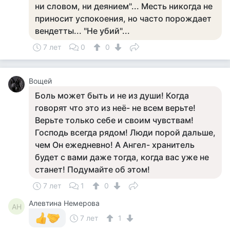
ни словом, ни деянием"... Месть никогда не
приносит успокоения, но часто порождает
вендетты... "Не убий"...
7 лет
0
0
Вощей
Боль может быть и не из души! Когда
говорят что это из неё- не всем верьте!
Верьте только себе и своим чувствам!
Господь всегда рядом! Люди порой дальше,
чем Он ежедневно! А Ангел- хранитель
будет с вами даже тогда, когда вас уже не
станет! Подумайте об этом!
7 лет
1
0
Алевтина Немерова
АН
7 лет
1